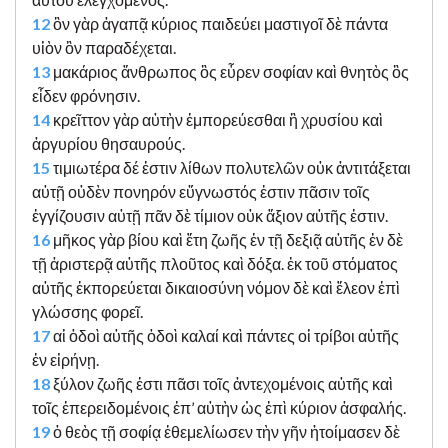
12
ὃν γὰρ ἀγαπᾷ κύριος παιδεύει μαστιγοῖ δὲ πάντα
υἱὸν ὃν παραδέχεται.
13
μακάριος ἄνθρωπος ὃς εὗρεν σοφίαν καὶ θνητὸς ὃς
εἶδεν φρόνησιν.
14
κρεῖττον γὰρ αὐτὴν ἐμπορεύεσθαι ἢ χρυσίου καὶ
ἀργυρίου θησαυρούς.
15
τιμιωτέρα δέ ἐστιν λίθων πολυτελῶν οὐκ ἀντιτάξεται
αὐτῇ οὐδὲν πονηρόν εὔγνωστός ἐστιν πᾶσιν τοῖς
ἐγγίζουσιν αὐτῇ πᾶν δὲ τίμιον οὐκ ἄξιον αὐτῆς ἐστιν.
16
μῆκος γὰρ βίου καὶ ἔτη ζωῆς ἐν τῇ δεξιᾷ αὐτῆς ἐν δὲ
τῇ ἀριστερᾷ αὐτῆς πλοῦτος καὶ δόξα. ἐκ τοῦ στόματος
αὐτῆς ἐκπορεύεται δικαιοσύνη νόμον δὲ καὶ ἔλεον ἐπὶ
γλώσσης φορεῖ.
17
αἱ ὁδοὶ αὐτῆς ὁδοὶ καλαί καὶ πάντες οἱ τρίβοι αὐτῆς
ἐν εἰρήνῃ.
18
ξύλον ζωῆς ἐστι πᾶσι τοῖς ἀντεχομένοις αὐτῆς καὶ
τοῖς ἐπερειδομένοις ἐπ’ αὐτὴν ὡς ἐπὶ κύριον ἀσφαλής.
19
ὁ θεὸς τῇ σοφίᾳ ἐθεμελίωσεν τὴν γῆν ἡτοίμασεν δὲ