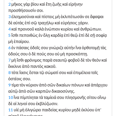
2
μῆκος γὰρ βίου καὶ ἔτη ζωῆς καὶ εἰρήνην
προσθήσουσίν σοι.
3
ἐλεημοσύναι καὶ πίστεις μὴ ἐκλιπέτωσάν σε ἄφαψαι
δὲ αὐτὰς ἐπὶ σῷ τραχήλῳ καὶ εὑρήσεις χάριν.
4
καὶ προνοοῦ καλὰ ἐνώπιον κυρίου καὶ ἀνθρώπων.
5
ἴσθι πεποιθὼς ἐν ὅλῃ καρδίᾳ ἐπὶ θεῷ ἐπὶ δὲ σῇ σοφίᾳ
μὴ ἐπαίρου.
6
ἐν πάσαις ὁδοῖς σου γνώριζε αὐτήν ἵνα ὀρθοτομῇ τὰς
ὁδούς σου ὁ δὲ πούς σου οὐ μὴ προσκόπτῃ.
7
μὴ ἴσθι φρόνιμος παρὰ σεαυτῷ φοβοῦ δὲ τὸν θεὸν καὶ
ἔκκλινε ἀπὸ παντὸς κακοῦ.
8
τότε ἴασις ἔσται τῷ σώματί σου καὶ ἐπιμέλεια τοῖς
ὀστέοις σου.
9
τίμα τὸν κύριον ἀπὸ σῶν δικαίων πόνων καὶ ἀπάρχου
αὐτῷ ἀπὸ σῶν καρπῶν δικαιοσύνης.
10
ἵνα πίμπληται τὰ ταμίειά σου πλησμονῆς σίτου οἴνῳ
δὲ αἱ ληνοί σου ἐκβλύζωσιν.
11
υἱέ μὴ ὀλιγώρει παιδείας κυρίου μηδὲ ἐκλύου ὑπ’
αὐτοῦ ἐλεγχόμενος.