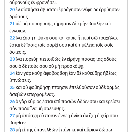
οὐρανοὺς ἐν φρονήσει.
20
ἐν αἰσθήσει ἄβυσσοι ἐρράγησαν νέφη δὲ ἐρρύησαν
δρόσους.
21
υἱέ μὴ παραρρυῇς τήρησον δὲ ἐμὴν βουλὴν καὶ
ἔννοιαν.
22
ἵνα ζήσῃ ἡ ψυχή σου καὶ χάρις ᾖ περὶ σῷ τραχήλῳ.
ἔσται δὲ ἴασις ταῖς σαρξί σου καὶ ἐπιμέλεια τοῖς σοῖς
ὀστέοις.
23
ἵνα πορεύῃ πεποιθὼς ἐν εἰρήνῃ πάσας τὰς ὁδούς
σου ὁ δὲ πούς σου οὐ μὴ προσκόψῃ.
24
ἐὰν γὰρ κάθῃ ἄφοβος ἔσῃ ἐὰν δὲ καθεύδῃς ἡδέως
ὑπνώσεις.
25
καὶ οὐ φοβηθήσῃ πτόησιν ἐπελθοῦσαν οὐδὲ ὁρμὰς
ἀσεβῶν ἐπερχομένας.
26
ὁ γὰρ κύριος ἔσται ἐπὶ πασῶν ὁδῶν σου καὶ ἐρείσει
σὸν πόδα ἵνα μὴ σαλευθῇς.
27
μὴ ἀπόσχῃ εὖ ποιεῖν ἐνδεῆ ἡνίκα ἂν ἔχῃ ἡ χείρ σου
βοηθεῖν.
28
μὴ εἴπης ἐπανελθὼν ἐπάνηκε καὶ αὔριον δώσω