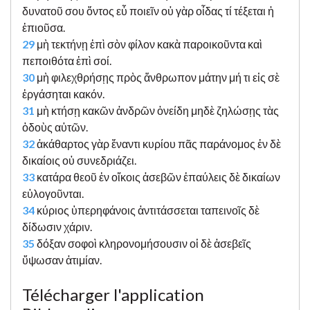
δυνατοῦ σου ὄντος εὖ ποιεῖν οὐ γὰρ οἶδας τί τέξεται ἡ
ἐπιοῦσα.
29
μὴ τεκτήνῃ ἐπὶ σὸν φίλον κακὰ παροικοῦντα καὶ
πεποιθότα ἐπὶ σοί.
30
μὴ φιλεχθρήσῃς πρὸς ἄνθρωπον μάτην μή τι εἰς σὲ
ἐργάσηται κακόν.
31
μὴ κτήσῃ κακῶν ἀνδρῶν ὀνείδη μηδὲ ζηλώσῃς τὰς
ὁδοὺς αὐτῶν.
32
ἀκάθαρτος γὰρ ἔναντι κυρίου πᾶς παράνομος ἐν δὲ
δικαίοις οὐ συνεδριάζει.
33
κατάρα θεοῦ ἐν οἴκοις ἀσεβῶν ἐπαύλεις δὲ δικαίων
εὐλογοῦνται.
34
κύριος ὑπερηφάνοις ἀντιτάσσεται ταπεινοῖς δὲ
δίδωσιν χάριν.
35
δόξαν σοφοὶ κληρονομήσουσιν οἱ δὲ ἀσεβεῖς
ὕψωσαν ἀτιμίαν.
Télécharger l'application