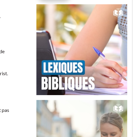
,
 de
rist.
t pas