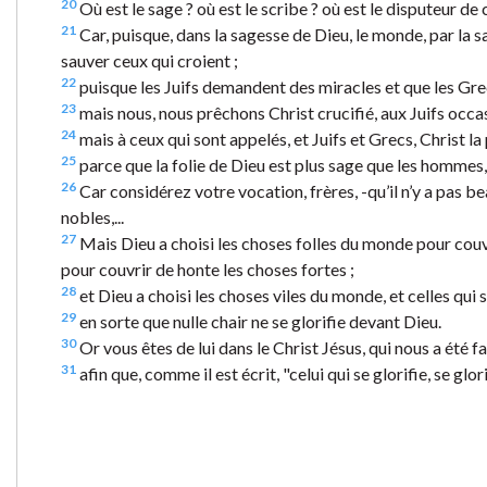
20
Où est le sage ? où est le scribe ? où est le disputeur de 
21
Car, puisque, dans la sagesse de Dieu, le monde, par la sag
sauver ceux qui croient ;
22
puisque les Juifs demandent des miracles et que les Gre
23
mais nous, nous prêchons Christ crucifié, aux Juifs occas
24
mais à ceux qui sont appelés, et Juifs et Grecs, Christ la
25
parce que la folie de Dieu est plus sage que les hommes,
26
Car considérez votre vocation, frères, -qu’il n’y a pas 
nobles,...
27
Mais Dieu a choisi les choses folles du monde pour couv
pour couvrir de honte les choses fortes ;
28
et Dieu a choisi les choses viles du monde, et celles qui s
29
en sorte que nulle chair ne se glorifie devant Dieu.
30
Or vous êtes de lui dans le Christ Jésus, qui nous a été fa
31
afin que, comme il est écrit, "celui qui se glorifie, se glor