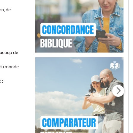
on, de
eaucoup de
s du monde
 ;