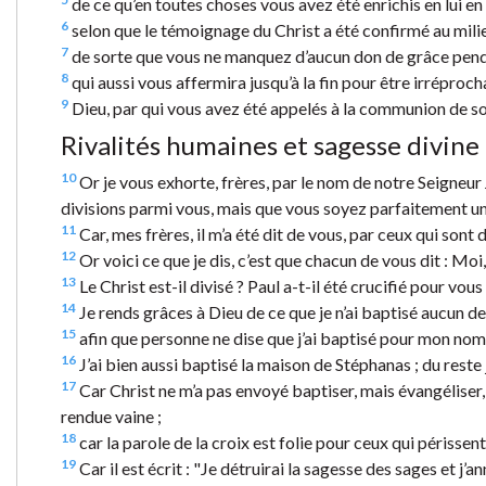
de ce qu’en toutes choses vous avez été enrichis en lui en
6
selon que le témoignage du Christ a été confirmé au mili
7
de sorte que vous ne manquez d’aucun don de grâce penda
8
qui aussi vous affermira jusqu’à la fin pour être irréproc
9
Dieu, par qui vous avez été appelés à la communion de son 
Rivalités humaines et sagesse divine
10
Or je vous exhorte, frères, par le nom de notre Seigneur J
divisions parmi vous, mais que vous soyez parfaitement u
11
Car, mes frères, il m’a été dit de vous, par ceux qui sont 
12
Or voici ce que je dis, c’est que chacun de vous dit : Moi, 
13
Le Christ est-il divisé ? Paul a-t-il été crucifié pour vo
14
Je rends grâces à Dieu de ce que je n’ai baptisé aucun de
15
afin que personne ne dise que j’ai baptisé pour mon nom
16
J’ai bien aussi baptisé la maison de Stéphanas ; du reste j
17
Car Christ ne m’a pas envoyé baptiser, mais évangéliser, 
rendue vaine ;
18
car la parole de la croix est folie pour ceux qui périssent
19
Car il est écrit : "Je détruirai la sagesse des sages et j’an