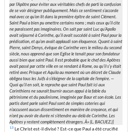
par l’Apôtre pour éviter aux véritables chefs de parti la confusion
de se voir désigner publiquement. Mais ce sentiment s’accorde
mal avec ce qu’on lit dans la première épître de saint Clément.
Saint Paul a bien pu omettre certains noms ; mais ceux qu’il cite
ne paraissent pas imaginaires. On sait par saint Luc qu’Apollo
avait séjourné à Corinthe, qu’il avait succédé à saint Paul pour la
prédication, et qu’on avait applaudi son éloquence. Quant à saint
Pierre, saint Denys, évêque de Corinthe vers le milieu du second
siècle, nous apprend que son Eglise le tenait pour son fondateur
aussi bien que saint Paul. Il est probable que le chef des Apôtres
avait passé par cette ville en se rendant à Rome, ou qu’il s’y était
retiré avec Prisque et Aquila au moment où un décret de Claude
obligea tous les Juifs à s’éloigner de la capitale de l’empire. —
Quoi qu’il en soit, le reproche que saint Paul fait ici aux
Corinthiens ne saurait fournir aucun appui à la fable du
pétrinisme et du paulinisme, imaginée par Baur et son école. Les
partis dont parle saint Paul sont de simples coteries qui
n’accusent aucun dissentiment en manière de croyance, et qui
n’ont pu avoir de durée ni s’étendre au-delà de Corinthe. Les
Apôtres y restent complètement étrangers. Â» (L. BACUEZ.)]
13
Le Christ est-il divisé ? Est-ce que Paul a été crucifié