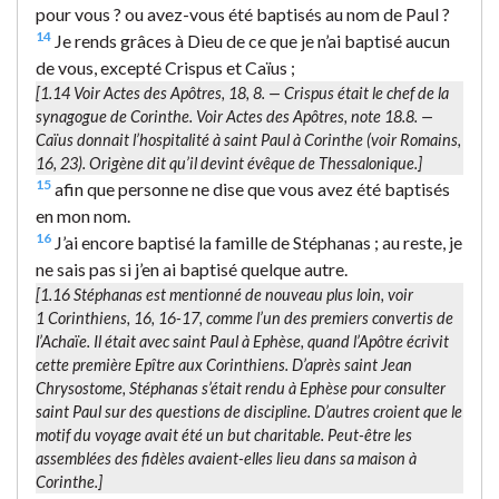
pour vous ? ou avez-vous été baptisés au nom de Paul ?
14
Je rends grâces à Dieu de ce que je n’ai baptisé aucun
de vous, excepté Crispus et Caïus ;
[1.14 Voir Actes des Apôtres, 18, 8. —
Crispus
était le chef de la
synagogue de Corinthe. Voir Actes des Apôtres, note 18.8. —
Caïus
donnait l’hospitalité à saint Paul à Corinthe (voir Romains,
16, 23). Origène dit qu’il devint évêque de Thessalonique.]
15
afin que personne ne dise que vous avez été baptisés
en mon nom.
16
J’ai encore baptisé la famille de Stéphanas ; au reste, je
ne sais pas si j’en ai baptisé quelque autre.
[1.16
Stéphanas
est mentionné de nouveau plus loin, voir
1 Corinthiens, 16, 16-17, comme l’un des premiers convertis de
l’Achaïe. Il était avec saint Paul à Ephèse, quand l’Apôtre écrivit
cette première Epître aux Corinthiens. D’après saint Jean
Chrysostome, Stéphanas s’était rendu à Ephèse pour consulter
saint Paul sur des questions de discipline. D’autres croient que le
motif du voyage avait été un but charitable. Peut-être les
assemblées des fidèles avaient-elles lieu dans sa maison à
Corinthe.]