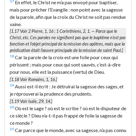
17
En effet, le Christ ne m’a pas envoyé pour baptiser,
mais pour prêcher l’Evangile : non point avec la sagesse
de la parole, afin que la croix du Christ ne soit pas rendue
vaine.
[1.17 Voir 2 Pierre, 1, 16 ; 1 Corinthiens, 2, 1. —
Parce que le
Christ
, etc. Ces paroles ne signifient pas que le baptême n’est pas
fonction et l’objet principal de la mission des apôtres, mais que la
prédication était l’œuvre principale de la mission de saint Paul.]
18
Car la parole de la croix est une folie pour ceux qui
périssent ; mais pour ceux qui sont sauvés, c’est-à-dire
pour nous, elle est la puissance (vertu) de Dieu.
[1.18 Voir Romains, 1, 16.]
19
Aussi est-il écrit : Je détruirai la sagesse des sages, et
je réprouverai la prudence des prudents.
[1.19 Voir Isaïe, 29, 14.]
20
Où est le sage ? où est le scribe ? où est le disputeur de
ce siècle ? Dieu n’a-t-il pas frappé de folie la sagesse de
ce monde ?
21
Car parce que le monde, avec sa sagesse, n’a pas connu