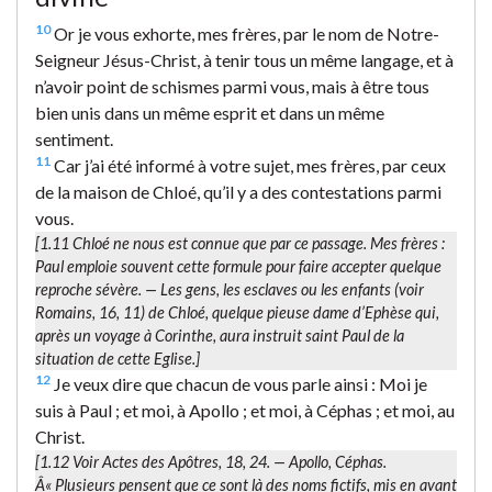
10
Or je vous exhorte, mes frères, par le nom de Notre-
Seigneur Jésus-Christ, à tenir tous un même langage, et à
n’avoir point de schismes parmi vous, mais à être tous
bien unis dans un même esprit et dans un même
sentiment.
11
Car j’ai été informé à votre sujet, mes frères, par ceux
de la maison de Chloé, qu’il y a des contestations parmi
vous.
[1.11
Chloé
ne nous est connue que par ce passage.
Mes frères
:
Paul emploie souvent cette formule pour faire accepter quelque
reproche sévère. — Les gens, les esclaves ou les enfants (voir
Romains, 16, 11)
de Chloé
, quelque pieuse dame d’Ephèse qui,
après un voyage à Corinthe, aura instruit saint Paul de la
situation de cette Eglise.]
12
Je veux dire que chacun de vous parle ainsi : Moi je
suis à Paul ; et moi, à Apollo ; et moi, à Céphas ; et moi, au
Christ.
[1.12 Voir Actes des Apôtres, 18, 24. —
Apollo, Céphas.
Â« Plusieurs pensent que ce sont là des noms fictifs, mis en avant