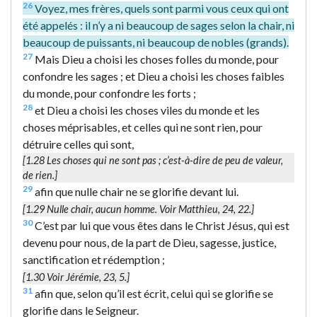
26
Voyez, mes frères, quels sont parmi vous ceux qui ont
été appelés : il n’y a ni beaucoup de sages selon la chair, ni
beaucoup de puissants, ni beaucoup de nobles (grands).
27
Mais Dieu a choisi les choses folles du monde, pour
confondre les sages ; et Dieu a choisi les choses faibles
du monde, pour confondre les forts ;
28
et Dieu a choisi les choses viles du monde et les
choses méprisables, et celles qui ne sont rien, pour
détruire celles qui sont,
[1.28
Les choses qui ne sont pas
; c’est-à-dire de peu de valeur,
de rien.]
29
afin que nulle chair ne se glorifie devant lui.
[1.29
Nulle chair
, aucun homme. Voir Matthieu, 24, 22.]
30
C’est par lui que vous êtes dans le Christ Jésus, qui est
devenu pour nous, de la part de Dieu, sagesse, justice,
sanctification et rédemption ;
[1.30 Voir Jérémie, 23, 5.]
31
afin que, selon qu’il est écrit, celui qui se glorifie se
glorifie dans le Seigneur.