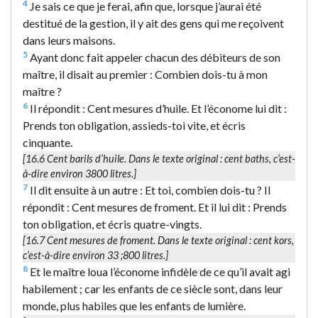
4
Je sais ce que je ferai, afin que, lorsque j’aurai été
destitué de la gestion, il y ait des gens qui me reçoivent
dans leurs maisons.
5
Ayant donc fait appeler chacun des débiteurs de son
maître, il disait au premier : Combien dois-tu à mon
maître ?
6
Il répondit : Cent mesures d’huile. Et l’économe lui dit :
Prends ton obligation, assieds-toi vite, et écris
cinquante.
[16.6
Cent barils d’huile.
Dans le texte original :
cent baths
, c’est-
à-dire environ 3800 litres.]
7
Il dit ensuite à un autre : Et toi, combien dois-tu ? Il
répondit : Cent mesures de froment. Et il lui dit : Prends
ton obligation, et écris quatre-vingts.
[16.7
Cent mesures de froment.
Dans le texte original :
cent kors
,
c’est-à-dire environ 33 ;800 litres.]
8
Et le maître loua l’économe infidèle de ce qu’il avait agi
habilement ; car les enfants de ce siècle sont, dans leur
monde, plus habiles que les enfants de lumière.