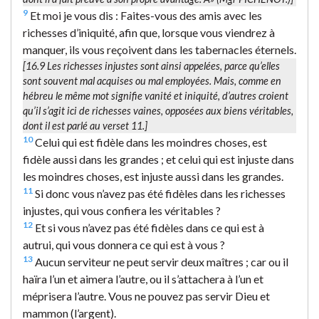
9
Et moi je vous dis : Faites-vous des amis avec les
richesses d’iniquité, afin que, lorsque vous viendrez à
manquer, ils vous reçoivent dans les tabernacles éternels.
[16.9
Les richesses injustes
sont ainsi appelées, parce qu’elles
sont souvent mal acquises ou mal employées. Mais, comme en
hébreu le même mot signifie
vanité
et
iniquité
, d’autres croient
qu’il s’agit ici de richesses vaines, opposées aux biens véritables,
dont il est parlé au verset 11.]
10
Celui qui est fidèle dans les moindres choses, est
fidèle aussi dans les grandes ; et celui qui est injuste dans
les moindres choses, est injuste aussi dans les grandes.
11
Si donc vous n’avez pas été fidèles dans les richesses
injustes, qui vous confiera les véritables ?
12
Et si vous n’avez pas été fidèles dans ce qui est à
autrui, qui vous donnera ce qui est à vous ?
13
Aucun serviteur ne peut servir deux maîtres ; car ou il
haïra l’un et aimera l’autre, ou il s’attachera à l’un et
méprisera l’autre. Vous ne pouvez pas servir Dieu et
mammon (l’argent).