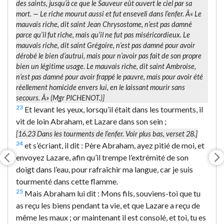
des saints, jusqu’à ce que le Sauveur eût ouvert le ciel par sa
mort. —
Le riche mourut aussi et fut enseveli dans l’enfer.
Â« Le
mauvais riche, dit saint Jean Chrysostome, n’est pas damné
parce qu’il fut riche, mais qu’il ne fut pas miséricordieux. Le
mauvais riche, dit saint Grégoire, n’est pas damné pour avoir
dérobé le bien d’autrui, mais pour n’avoir pas fait de son propre
bien un légitime usage. Le mauvais riche, dit saint Ambroise,
n’est pas damné pour avoir frappé le pauvre, mais pour avoir été
réellement homicide envers lui, en le laissant mourir sans
secours. Â» (Mgr PICHENOT.)]
23
Et levant les yeux, lorsqu’il était dans les tourments, il
vit de loin Abraham, et Lazare dans son sein ;
[16.23
Dans les tourments
de l’enfer. Voir plus bas, verset 28.]
24
et s’écriant, il dit : Père Abraham, ayez pitié de moi, et
envoyez Lazare, afin qu’il trempe l’extrémité de son
doigt dans l’eau, pour rafraîchir ma langue, car je suis
tourmenté dans cette flamme.
25
Mais Abraham lui dit : Mons fils, souviens-toi que tu
as reçu les biens pendant ta vie, et que Lazare a reçu de
même les maux ; or maintenant il est consolé, et toi, tu es