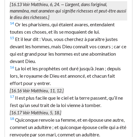
[16.13 Voir Matthieu, 6, 24. —
L’argent
, dans l’original,
mammôna
, mot araméen qui signifie richesses et peut-être aussi
le dieu des richesses.]
14
Or les pharisiens, qui étaient avares, entendaient
toutes ces choses, et ils se moquaient de lui.
15
Et il leur dit : Vous, vous cherchez à paraître justes
devant les hommes, mais Dieu connaît vos cœurs ; car ce
qui est grand pour les hommes est une abomination
devant Dieu.
16
La loi et les prophètes ont duré jusqu’à Jean ; depuis
lors, le royaume de Dieu est annoncé, et chacun fait
effort pour y entrer.
[16.16 Voir Matthieu, 11, 12.]
17
Il est plus facile que le ciel et la terre passent, qu’il ne
l’est qu’un seul trait de la loi vienne à tomber.
[16.17 Voir Matthieu, 5, 18.]
18
Quiconque renvoie sa femme, et en épouse une autre,
commet un adultère ; et quiconque épouse celle qui a été
renvoyée par son mari, commet un adultère.