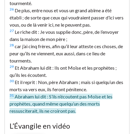
tourmenté.
26
De plus, entre nous et vous un grand abîme a été
établi ; de sorte que ceux qui voudraient passer d’ici vers
vous, ou de là venir ici, ne le peuvent pas.
27
Le riche dit : Je vous supplie donc, père, de l’envoyer
dans la maison de mon père ;
28
car j’ai cinq frères, afin qu’il leur atteste ces choses, de
peur qu’ils ne viennent, eux aussi, dans ce lieu de
tourments.
29
Et Abraham lui dit : Ils ont Moïse et les prophètes ;
qu’ils les écoutent.
30
Et il reprit : Non, père Abraham ; mais si quelqu’un des
morts va vers eux, ils feront pénitence.
31
Abraham lui dit : S’ils n’écoutent pas Moïse et les
prophètes, quand même quelqu’un des morts
ressusciterait, ils ne croiront pas.
L’Évangile en vidéo