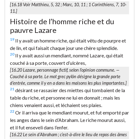
[16.18 Voir Matthieu, 5, 32 ; Marc, 10, 11 ; 1 Corinthiens, 7, 10-
11.]
Histoire de l’homme riche et du
pauvre Lazare
19
Il y avait un homme riche, qui était vêtu de pourpre et
de lin, et qui faisait chaque jour une chère splendide.
20
Il y avait aussi un mendiant, nommé Lazare, qui était
couché à sa porte, couvert d’ulcères,
[16.20
Lazare
, personnage fictif, selon l’opinion commune. —
Couché à sa porte.
Le mot grec
pylôn
désigne la grande porte
d’entrée, comme il y en a dans les maisons les plus importantes.]
21
désirant se rassasier des miettes qui tombaient de la
table du riche, et personne ne lui en donnait ; mais les
chiens venaient aussi, et léchaient ses plaies.
22
Or il arriva que le mendiant mourut, et fut emporté par
les anges dans le sein d’Abraham. Le riche mourut aussi,
et il fut enseveli dans l’enfer.
[16.22
Le sein d’Abraham
; c’est-à-dire le lieu de repos des âmes