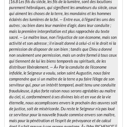
[16.8
Les fils du siècle, les fils de la lumière
, sont des locutions
purement hébraïques, qui signifient les amateurs du siècle, ceux
qui aiment les choses de la terre, les mondains et les hommes
éclairés des lumières de la foi. —
Entre eux
, à l’égard les uns des
autres ; ou bien
dans leur manière d’agir, dans leur conduite
;
mais la première interprétation est plus rapprochée du texte
sacré. — Le maître loue, non l’injustice de son économe, mais son
activité et son adresse ; il n’avait donné à celui-ci ni le droit ni la
permission de disposer de son bien ; tandis que Dieu a donné
non seulement une permission, mais un ordre formel à tous ceux
qui tiennent de lui les biens temporels ou spirituels, de les
distribuer libéralement. — Â« Par la conduite de l’économe
infidèle, le Seigneur a voulu, selon saint Augustin, nous faire
comprendre que si un maître de la terre a pu faire l’éloge de son
serviteur qui, pour un intérêt temporel, avait tenu une conduite
frauduleuse, à plus forte raison nous serons agréables au maître
du ciel, si, conformément à ses divines lois et en vue de la vie
éternelle, nous accomplissons envers le prochain des œuvres soit
de justice, soit de miséricorde. Du reste le Seigneur n’a pas loué
ce serviteur pour la nouvelle fraude commise envers son maître,
mais pour la pénétration et l’esprit de prévoyance et de calcul
dont il a fait preuve à son propre avantage. Â» (Mgr PICHENOT.)]