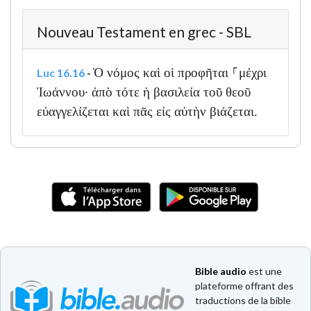
Nouveau Testament en grec - SBL
Ὁ νόμος καὶ οἱ προφῆται ⸀μέχρι
Luc 16.16
-
Ἰωάννου· ἀπὸ τότε ἡ βασιλεία τοῦ θεοῦ
εὐαγγελίζεται καὶ πᾶς εἰς αὐτὴν βιάζεται.
Bible audio
est une
plateforme offrant des
traductions de la bible