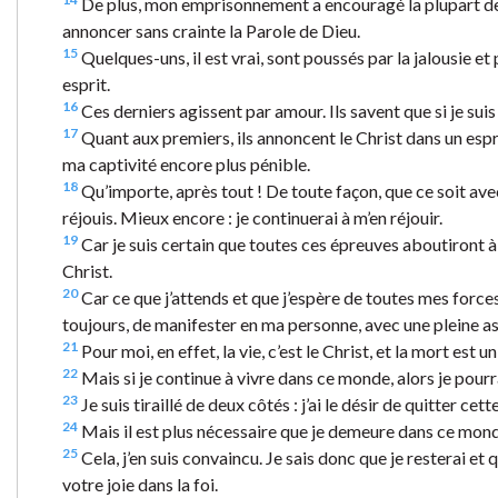
De plus, mon emprisonnement a encouragé la plupart des 
annoncer sans crainte la Parole de Dieu.
15
Quelques-uns, il est vrai, sont poussés par la jalousie et
esprit.
16
Ces derniers agissent par amour. Ils savent que si je suis 
17
Quant aux premiers, ils annoncent le Christ dans un esprit
ma captivité encore plus pénible.
18
Qu’importe, après tout ! De toute façon, que ce soit avec
réjouis. Mieux encore : je continuerai à m’en réjouir.
19
Car je suis certain que toutes ces épreuves aboutiront à 
Christ.
20
Car ce que j’attends et que j’espère de toutes mes forces
toujours, de manifester en ma personne, avec une pleine ass
21
Pour moi, en effet, la vie, c’est le Christ, et la mort est un
22
Mais si je continue à vivre dans ce monde, alors je pourra
23
Je suis tiraillé de deux côtés : j’ai le désir de quitter cette
24
Mais il est plus nécessaire que je demeure dans ce mond
25
Cela, j’en suis convaincu. Je sais donc que je resterai e
votre joie dans la foi.