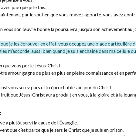
avec joie que je le fais.
 maintenant, par le soutien que vous m’avez apporté, vous avez contr
en vous son œuvre bonne la poursuivra jusqu’à son achèvement au j
e que je les éprouve ; en effet, vous occupez une place particulière
Dieu m’accorde, aussi bien quand je suis enchaîné dans ma cellule q
on que vous porte Jésus-Christ.
otre amour gagne de plus en plus en pleine connaissance et en parfa
nsi vous serez purs et irréprochables au jour du Christ,
ruit que Jésus-Christ aura produit en vous, à la gloire et à la loua
e
ivé a plutôt servi la cause de l’Évangile.
ent que c’est parce que je sers le Christ que je suis en prison.