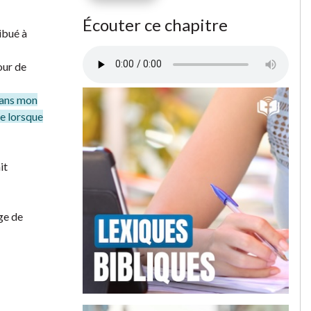
Écouter ce chapitre
ibué à
our de
 dans mon
ue lorsque
it
nge de