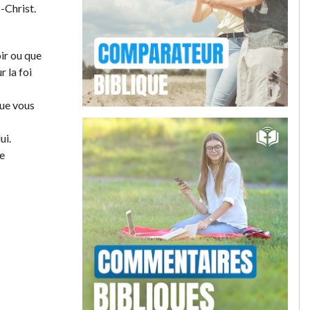
-Christ.
oir ou que
 la foi
que vous
ui.
e