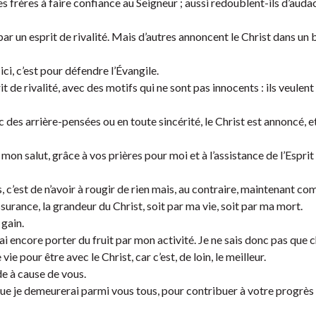
frères à faire confiance au Seigneur ; aussi redoublent-ils d’auda
 par un esprit de rivalité. Mais d’autres annoncent le Christ dans un
ici, c’est pour défendre l’Évangile.
 de rivalité, avec des motifs qui ne sont pas innocents : ils veulent
 des arrière-pensées ou en toute sincérité, le Christ est annoncé, et
mon salut, grâce à vos prières pour moi et à l’assistance de l’Esprit
, c’est de n’avoir à rougir de rien mais, au contraire, maintenant c
urance, la grandeur du Christ, soit par ma vie, soit par ma mort.
 gain.
i encore porter du fruit par mon activité. Je ne sais donc pas que ch
 vie pour être avec le Christ, car c’est, de loin, le meilleur.
e à cause de vous.
t que je demeurerai parmi vous tous, pour contribuer à votre progrès 