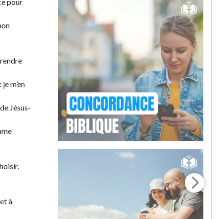
ce pour
 bon
 rendre
 je m’en
 de Jésus-
omme
oisir.
et à