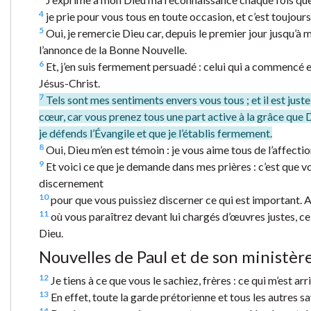
4
je prie pour vous tous en toute occasion, et c’est toujours 
5
Oui, je remercie Dieu car, depuis le premier jour jusqu’à
l’annonce de la Bonne Nouvelle.
6
Et, j’en suis fermement persuadé : celui qui a commencé 
Jésus-Christ.
7
Tels sont mes sentiments envers vous tous ; et il est just
cœur, car vous prenez tous une part active à la grâce que 
je défends l’Évangile et que je l’établis fermement.
8
Oui, Dieu m’en est témoin : je vous aime tous de l’affecti
9
Et voici ce que je demande dans mes prières : c’est que v
discernement
10
pour que vous puissiez discerner ce qui est important. Ai
11
où vous paraîtrez devant lui chargés d’œuvres justes, ce f
Dieu.
Nouvelles de Paul et de son ministèr
12
Je tiens à ce que vous le sachiez, frères : ce qui m’est arr
13
En effet, toute la garde prétorienne et tous les autres sav
14