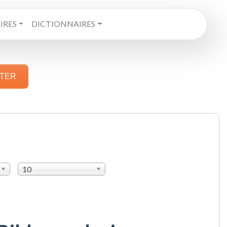
RES
DICTIONNAIRES
STER
10