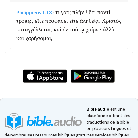
τί γάρ; πλὴν ⸀ὅτι παντὶ
Philippiens 1.18
-
τρόπῳ, εἴτε προφάσει εἴτε ἀληθείᾳ, Χριστὸς
καταγγέλλεται, καὶ ἐν τούτῳ χαίρω· ἀλλὰ
καὶ χαρήσομαι,
Bible audio
est une
plateforme offrant des
traductions de la bible
en plusieurs langues et
de nombreuses ressources bibliques gratuites services bibliques