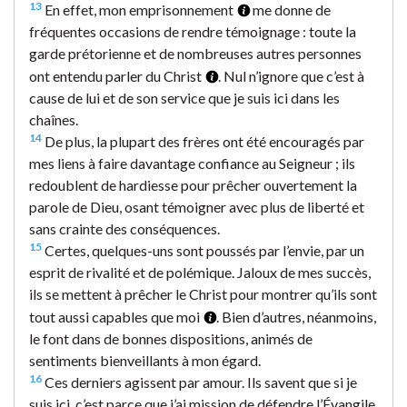
13
En effet, mon emprisonnement
me donne de
fréquentes occasions de rendre témoignage : toute la
garde prétorienne et de nombreuses autres personnes
ont entendu parler du Christ
. Nul n’ignore que c’est à
cause de lui et de son service que je suis ici dans les
chaînes.
14
De plus, la plupart des frères ont été encouragés par
mes liens à faire davantage confiance au Seigneur ; ils
redoublent de hardiesse pour prêcher ouvertement la
parole de Dieu, osant témoigner avec plus de liberté et
sans crainte des conséquences.
15
Certes, quelques-uns sont poussés par l’envie, par un
esprit de rivalité et de polémique. Jaloux de mes succès,
ils se mettent à prêcher le Christ pour montrer qu’ils sont
tout aussi capables que moi
. Bien d’autres, néanmoins,
le font dans de bonnes dispositions, animés de
sentiments bienveillants à mon égard.
16
Ces derniers agissent par amour. Ils savent que si je
suis ici, c’est parce que j’ai mission de défendre l’Évangile.