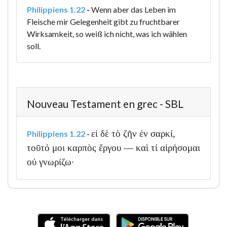
Philippiens 1.22
-
Wenn aber das Leben im
Fleische mir Gelegenheit gibt zu fruchtbarer
Wirksamkeit, so weiß ich nicht, was ich wählen
soll.
Nouveau Testament en grec - SBL
εἰ δὲ τὸ ζῆν ἐν σαρκί,
Philippiens 1.22
-
τοῦτό μοι καρπὸς ἔργου — καὶ τί αἱρήσομαι
οὐ γνωρίζω·