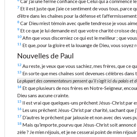
Car j’ai une ferme confiance que Celui qui a commencé le b
7
Et il est juste que j’aie ce sentiment de vous tous, parce 
d’être dans les chaînes pour la défense et l’affermissement 
8
Car Dieu m’est témoin avec quelle tendresse je vous aime 
9
Et ce que je lui demande est que votre charité croisse de p
10
Afin que vous discerniez ce qui est le meilleur ; que vou
11
Et que, pour la gloire et la louange de Dieu, vous soyez r
Nouvelles de Paul
12
Au reste, je veux que vous sachiez, mes frères, que ce qu
13
En sorte que mes chaînes sont devenues célèbres dans t
La plupart des commentateurs pensent qu’il s’agit ici du palais et d
14
Et que plusieurs de nos frères en Notre-Seigneur, encou
Dieu sans aucune crainte.
15
Il est vrai que quelques-uns prêchent Jésus-Christ par es
16
Les uns prêchent Jésus-Christ par charité, sachant que j’a
17
D’autres le prêchent par jalousie et non avec des vues pu
18
Mais qu’importe, pourvu que Jésus-Christ soit annoncé de
zèle ? Je m’en réjouis, et je ne cesserai point de m’en réjouir 