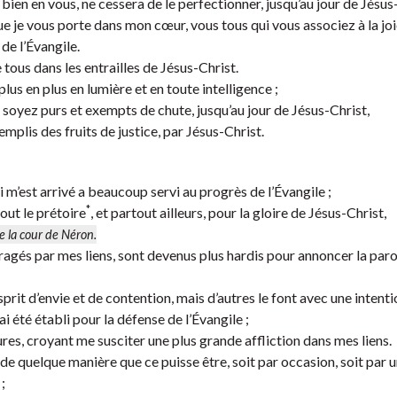
ien en vous, ne cessera de le perfectionner, jusqu’au jour de Jésus
que je vous porte dans mon cœur, vous tous qui vous associez à la joie
de l’Évangile.
tous dans les entrailles de Jésus-Christ.
lus en plus en lumière et en toute intelligence ;
s soyez purs et exempts de chute, jusqu’au jour de Jésus-Christ,
emplis des fruits de justice, par Jésus-Christ.
i m’est arrivé a beaucoup servi au progrès de l’Évangile ;
*
out le prétoire
, et partout ailleurs, pour la gloire de Jésus-Christ,
e la cour de Néron.
ragés par mes liens, sont devenus plus hardis pour annoncer la paro
prit d’envie et de contention, mais d’autres le font avec une intenti
i été établi pour la défense de l’Évangile ;
res, croyant me susciter une plus grande affliction dans mes liens.
 quelque manière que ce puisse être, soit par occasion, soit par u
;