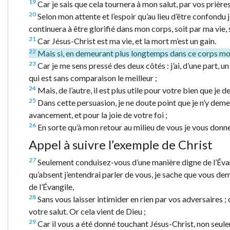
19
Car je sais que cela tournera à mon salut, par vos prières
20
Selon mon attente et l’espoir qu’au lieu d’être confondu 
continuera à être glorifié dans mon corps, soit par ma vie,
21
Car Jésus-Christ est ma vie, et la mort m’est un gain.
22
Mais si, en demeurant plus longtemps dans ce corps mortel,
23
Car je me sens pressé des deux côtés : j’ai, d’une part, u
qui est sans comparaison le meilleur ;
24
Mais, de l’autre, il est plus utile pour votre bien que je 
25
Dans cette persuasion, je ne doute point que je n’y de
avancement, et pour la joie de votre foi ;
26
En sorte qu’à mon retour au milieu de vous je vous donne 
Appel à suivre l’exemple de Christ
27
Seulement conduisez-vous d’une manière digne de l’Évangi
qu’absent j’entendrai parler de vous, je sache que vous de
de l’Évangile,
28
Sans vous laisser intimider en rien par vos adversaires ;
votre salut. Or cela vient de Dieu ;
29
Car il vous a été donné touchant Jésus-Christ, non seulem