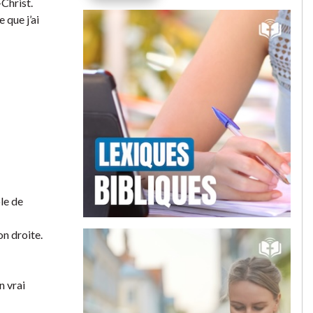
-Christ.
 que j’ai
le de
on droite.
n vrai