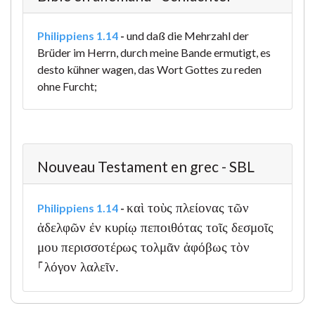
Philippiens 1.14
-
und daß die Mehrzahl der
Brüder im Herrn, durch meine Bande ermutigt, es
desto kühner wagen, das Wort Gottes zu reden
ohne Furcht;
Nouveau Testament en grec - SBL
καὶ τοὺς πλείονας τῶν
Philippiens 1.14
-
ἀδελφῶν ἐν κυρίῳ πεποιθότας τοῖς δεσμοῖς
μου περισσοτέρως τολμᾶν ἀφόβως τὸν
⸀λόγον λαλεῖν.