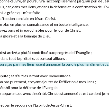
onne œuvre, en poursuivra l’accomplissement jusqu’au jour de Jés
s, car, dans mes liens, et dans la défense et la confirmation de l’Éva
la grâce qui m’est faite.
 affection cordiale en Jésus-Christ.
 plus en plus en connaissance et en toute intelligence ;
yez purs et irréprochables pour le jour de Christ,
la gloire et à la louange de Dieu.
est arrivé, a plutôt contribué aux progrès de l’Évangile ;
ans tout le prétoire, et partout ailleurs ;
couragés par mes liens, osent annoncer la parole plus hardiment et 
pute ; et d’autres le font avec bienveillance.
n pas purement, croyant ajouter de l’affliction à mes liens ;
 établi pour la défense de l’Évangile.
apparent, ou avec sincérité, Christ est annoncé ; c’est ce dont je me
et par le secours de l’Esprit de Jésus-Christ,