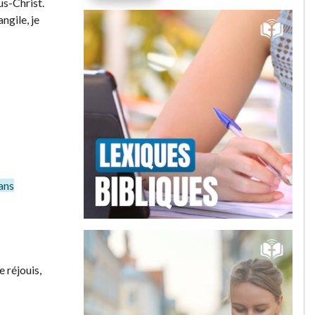
us-Christ.
ngile, je
sans
 réjouis,