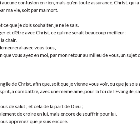
 aucune confusion en rien, mais qu’en toute assurance, Christ, qui a
par ma vie, soit par ma mort.
t ce que je dois souhaiter, je ne le sais.
ger et d’être avec Christ, ce qui me serait beaucoup meilleur ;
la chair.
 demeurerai avec vous tous,
in que vous ayez en moi, par mon retour au milieu de vous, un sujet 
e de Christ, afin que, soit que je vienne vous voir, ou que je sois 
sprit, à combattre, avec une même âme, pour la foi de l’Évangile, s
s de salut ; et cela de la part de Dieu ;
ulement de croire en lui, mais encore de souffrir pour lui,
us apprenez que je suis encore.