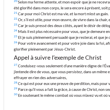
20
Selon ma ferme attente, et mon espoir que je ne recevrai
été glorifié dans mon corps, le sera encore à présent, soit 
21
Car pour moi Christ est ma vie, et la mort m’est un gain.
22
Or, s’il est utile, pour mon œuvre, de vivre dans la chair, e
23
Car je suis pressé des deux côtés, ayant le désir de délo
24
Mais il est plus nécessaire pour vous, que je demeure en 
25
Et je suis pleinement persuadé que je resterai, et que je
26
Pour votre avancement et pour votre joie dans la foi, af
glorifier pleinement par Jésus-Christ.
Appel à suivre l’exemple de Christ
27
Conduisez-vous seulement d’une manière digne de l’Évangil
j’entende dire de vous, que vous persistez, dans un même e
effrayer en rien des adversaires,
28
Ce qui est pour eux une preuve de perdition, mais pour vou
29
Parce qu’il vous a fait la grâce, à cause de Christ, non se
30
En soutenant le même combat où vous m’avez vu et où vo