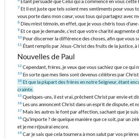
Étant persuadé que Celui qui a commencé en vous cette b
7
Et il est juste que tels soient mes sentiments pour vous tou
vous porte dans mon cœur, vous tous qui partagez avec moi 
8
Dieu m’est témoin, en effet, que je vous chéris tous d’une
9
Et ce que je demande, c’est que votre charité augmente de
10
Pour discerner la différence des choses, afin que vous so
11
Étant remplis par Jésus-Christ des fruits de la justice, à 
Nouvelles de Paul
12
Cependant, frères, je veux que vous sachiez que ce qui m’
13
En sorte que mes liens sont devenus célèbres par Christ d
14
Et que la plupart des frères en notre Seigneur, étant en
crainte.
15
Quelques-uns, il est vrai, prêchent Christ par envie et dis
16
Les uns annoncent Christ dans un esprit de dispute, et no
17
Mais les autres le font par affection, sachant que je suis
18
Qu’importe ? de quelque manière que ce soit, par un zèle 
et je me réjouirai encore.
19
Car je sais que cela tournera à mon salut par vos prières 