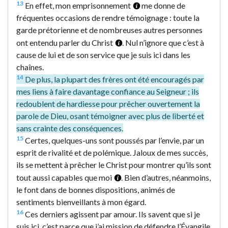
13
En effet, mon emprisonnement
me donne de
fréquentes occasions de rendre témoignage : toute la
garde prétorienne et de nombreuses autres personnes
ont entendu parler du Christ
. Nul n’ignore que c’est à
cause de lui et de son service que je suis ici dans les
chaînes.
14
De plus, la plupart des frères ont été encouragés par
mes liens à faire davantage confiance au Seigneur ; ils
redoublent de hardiesse pour prêcher ouvertement la
parole de Dieu, osant témoigner avec plus de liberté et
sans crainte des conséquences.
15
Certes, quelques-uns sont poussés par l’envie, par un
esprit de rivalité et de polémique. Jaloux de mes succès,
ils se mettent à prêcher le Christ pour montrer qu’ils sont
tout aussi capables que moi
. Bien d’autres, néanmoins,
le font dans de bonnes dispositions, animés de
sentiments bienveillants à mon égard.
16
Ces derniers agissent par amour. Ils savent que si je
suis ici, c’est parce que j’ai mission de défendre l’Évangile.