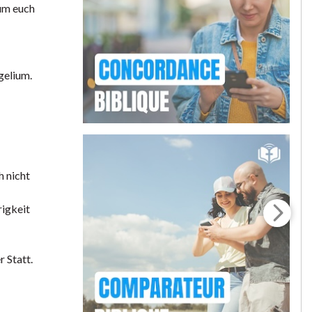
 um euch
gelium.
h nicht
rigkeit
 Statt.