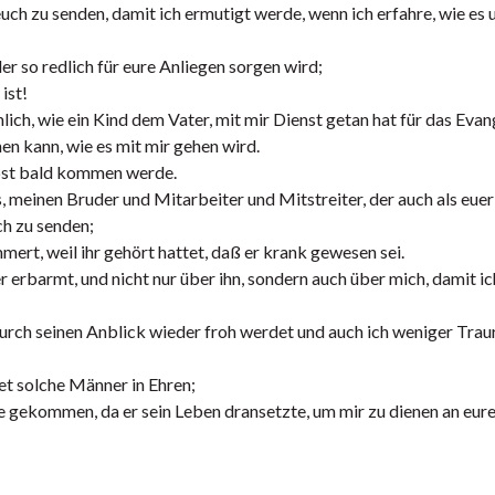
uch zu senden, damit ich ermutigt werde, wenn ich erfahre, wie es
r so redlich für eure Anliegen sorgen wird;
ist!
lich, wie ein Kind dem Vater, mit mir Dienst getan hat für das Evan
en kann, wie es mit mir gehen wird.
elbst bald kommen werde.
 meinen Bruder und Mitarbeiter und Mitstreiter, der auch als euer
ch zu senden;
ert, weil ihr gehört hattet, daß er krank gewesen sei.
r erbarmt, und nicht nur über ihn, sondern auch über mich, damit ic
durch seinen Anblick wieder froh werdet und auch ich weniger Trau
tet solche Männer in Ehren;
 gekommen, da er sein Leben dransetzte, um mir zu dienen an eurer