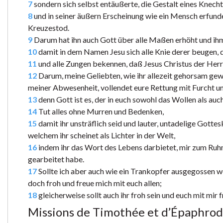
7
sondern sich selbst entäußerte, die Gestalt eines Knec
8
und in seiner äußern Erscheinung wie ein Mensch erfunde
Kreuzestod.
9
Darum hat ihn auch Gott über alle Maßen erhöht und ih
10
damit in dem Namen Jesu sich alle Knie derer beugen, d
11
und alle Zungen bekennen, daß Jesus Christus der Herr s
12
Darum, meine Geliebten, wie ihr allezeit gehorsam gewes
meiner Abwesenheit, vollendet eure Rettung mit Furcht un
13
denn Gott ist es, der in euch sowohl das Wollen als au
14
Tut alles ohne Murren und Bedenken,
15
damit ihr unsträflich seid und lauter, untadelige Gotte
welchem ihr scheinet als Lichter in der Welt,
16
indem ihr das Wort des Lebens darbietet, mir zum Ruhm 
gearbeitet habe.
17
Sollte ich aber auch wie ein Trankopfer ausgegossen 
doch froh und freue mich mit euch allen;
18
gleicherweise sollt auch ihr froh sein und euch mit mir 
Missions de Timothée et d’Épaphrod