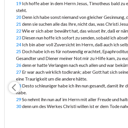
19
Ich hoffe aber in dem Herrn Jesus, Timotheus bald zu e
steht.
20
Denn ich habe sonst niemand von gleicher Gesinnung, de
21
denn sie suchen alle das Ihre, nicht das, was Christi Jesu 
22
Wie er sich aber bewährt hat, das wisset ihr, daß er näm
23
Diesen nun hoffe ich sofort zu senden, sobald ich abseh
24
Ich bin aber voll Zuversicht im Herrn, daß auch ich s
25
Doch habe ich es für notwendig erachtet, Epaphroditus,
Gesandter und Diener meiner Not mir zu Hilfe kam, zu eu
26
denn er hatte Verlangen nach euch allen und war bekümm
27
Er war auch wirklich todkrank; aber Gott hat sich seine
eine Traurigkeit um die andere hätte.
28
Desto schleuniger habe ich ihn nun gesandt, damit ihr 
habe.
29
So nehmt ihn nun auf im Herrn mit aller Freude und hal
30
denn um des Werkes Christi willen ist er dem Tode nahe