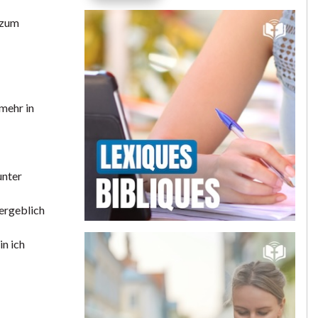
 zum
lmehr in
unter
vergeblich
n ich