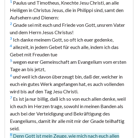
1
Paulus und Timotheus, Knechte Jesu Christi, an alle
Heiligen in Christus Jesus, die in Philippi sind, samt den
Aufsehern und Dienern:
2
Gnade sei mit euch und Friede von Gott, unsrem Vater
und dem Herrn Jesus Christus!
3
Ich danke meinem Gott, so oft ich euer gedenke,
4
allezeit, in jedem Gebet für euch alle, indem ich das
Gebet mit Freuden tue
5
wegen eurer Gemeinschaft am Evangelium vom ersten
Tage an bis jetzt,
6
und weil ich davon überzeugt bin, daß der, welcher in
euch ein gutes Werk angefangen hat, es auch vollenden
wird bis auf den Tag Jesu Christi.
7
Es ist ja nur billig, daß ich so von euch allen denke, weil
ich euch im Herzen trage, sowohl in meinen Banden als
auch bei der Verteidigung und Bekräftigung des
Evangeliums, damit ihr alle mit mir der Gnade teilhaftig
seid.
8
Denn Gott ist mein Zeuge, wie mich nach euch allen