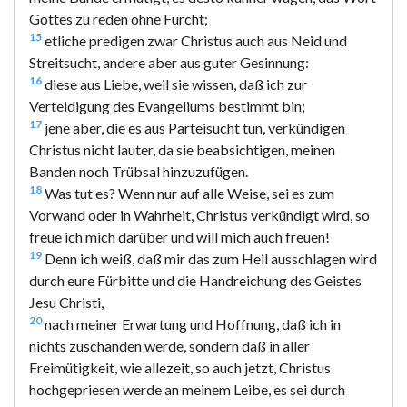
Gottes zu reden ohne Furcht;
15
etliche predigen zwar Christus auch aus Neid und
Streitsucht, andere aber aus guter Gesinnung:
16
diese aus Liebe, weil sie wissen, daß ich zur
Verteidigung des Evangeliums bestimmt bin;
17
jene aber, die es aus Parteisucht tun, verkündigen
Christus nicht lauter, da sie beabsichtigen, meinen
Banden noch Trübsal hinzuzufügen.
18
Was tut es? Wenn nur auf alle Weise, sei es zum
Vorwand oder in Wahrheit, Christus verkündigt wird, so
freue ich mich darüber und will mich auch freuen!
19
Denn ich weiß, daß mir das zum Heil ausschlagen wird
durch eure Fürbitte und die Handreichung des Geistes
Jesu Christi,
20
nach meiner Erwartung und Hoffnung, daß ich in
nichts zuschanden werde, sondern daß in aller
Freimütigkeit, wie allezeit, so auch jetzt, Christus
hochgepriesen werde an meinem Leibe, es sei durch