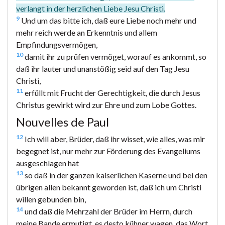
verlangt in der herzlichen Liebe Jesu Christi.
9
Und um das bitte ich, daß eure Liebe noch mehr und
mehr reich werde an Erkenntnis und allem
Empfindungsvermögen,
10
damit ihr zu prüfen vermöget, worauf es ankommt, so
daß ihr lauter und unanstößig seid auf den Tag Jesu
Christi,
11
erfüllt mit Frucht der Gerechtigkeit, die durch Jesus
Christus gewirkt wird zur Ehre und zum Lobe Gottes.
Nouvelles de Paul
12
Ich will aber, Brüder, daß ihr wisset, wie alles, was mir
begegnet ist, nur mehr zur Förderung des Evangeliums
ausgeschlagen hat
13
so daß in der ganzen kaiserlichen Kaserne und bei den
übrigen allen bekannt geworden ist, daß ich um Christi
willen gebunden bin,
14
und daß die Mehrzahl der Brüder im Herrn, durch
meine Bande ermutigt, es desto kühner wagen, das Wort