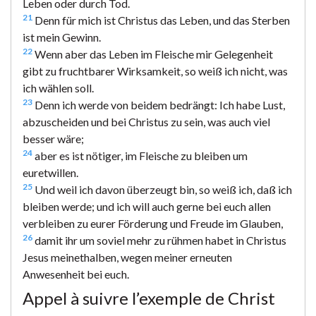
Leben oder durch Tod.
21
Denn für mich ist Christus das Leben, und das Sterben
ist mein Gewinn.
22
Wenn aber das Leben im Fleische mir Gelegenheit
gibt zu fruchtbarer Wirksamkeit, so weiß ich nicht, was
ich wählen soll.
23
Denn ich werde von beidem bedrängt: Ich habe Lust,
abzuscheiden und bei Christus zu sein, was auch viel
besser wäre;
24
aber es ist nötiger, im Fleische zu bleiben um
euretwillen.
25
Und weil ich davon überzeugt bin, so weiß ich, daß ich
bleiben werde; und ich will auch gerne bei euch allen
verbleiben zu eurer Förderung und Freude im Glauben,
26
damit ihr um soviel mehr zu rühmen habet in Christus
Jesus meinethalben, wegen meiner erneuten
Anwesenheit bei euch.
Appel à suivre l’exemple de Christ