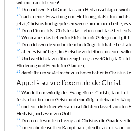
will mich auch freuen!
19
Denn ich weiß, daß mir das zum Heil ausschlagen wird d
20
nach meiner Erwartung und Hoffnung, daß ich in nichts z
jetzt, Christus hochgepriesen werde an meinem Leibe, es 
21
Denn für mich ist Christus das Leben, und das Sterben i
22
Wenn aber das Leben im Fleische mir Gelegenheit gibt zu
23
Denn ich werde von beidem bedrängt: Ich habe Lust, abz
24
aber es ist nötiger, im Fleische zu bleiben um euretwille
25
Und weil ich davon überzeugt bin, so weiß ich, daß ich b
Förderung und Freude im Glauben,
26
damit ihr um soviel mehr zu rühmen habet in Christus 
Appel à suivre l’exemple de Christ
27
Wandelt nur würdig des Evangeliums Christi, damit, ob 
feststehet in einem Geiste und einmütig miteinander käm
28
und euch in keiner Weise einschüchtern lasset von den 
Heils ist, und zwar von Gott.
29
Denn euch wurde in bezug auf Christus die Gnade verliehe
30
indem ihr denselben Kampf habt, den ihr an mir sahet un