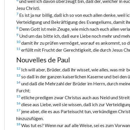
und weil ich davon überzeugt bin, daß der, welcher in eu
Jesu Christi.
7
Es ist ja nur billig, daß ich so von euch allen denke, wei
Verteidigung und Bekräftigung des Evangeliums, damit ihr a
8
Denn Gott ist mein Zeuge, wie mich nach euch allen verlan
9
Und um das bitte ich, daß eure Liebe noch mehr und me
10
damit ihr zu prüfen vermöget, worauf es ankommt, so daß
11
erfüllt mit Frucht der Gerechtigkeit, die durch Jesus C
Nouvelles de Paul
12
Ich will aber, Brüder, daß ihr wisset, wie alles, was mi
13
so daß in der ganzen kaiserlichen Kaserne und bei den ü
14
und daß die Mehrzahl der Brüder im Herrn, durch meine
Furcht;
15
etliche predigen zwar Christus auch aus Neid und Strei
16
diese aus Liebe, weil sie wissen, daß ich zur Verteidig
17
jene aber, die es aus Parteisucht tun, verkündigen Chris
hinzuzufügen.
18
Was tut es? Wenn nur auf alle Weise, sei es zum Vorwand