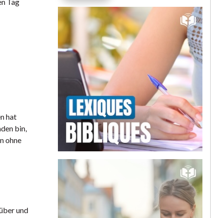
en Tag
en hat
nden bin,
en ohne
rüber und