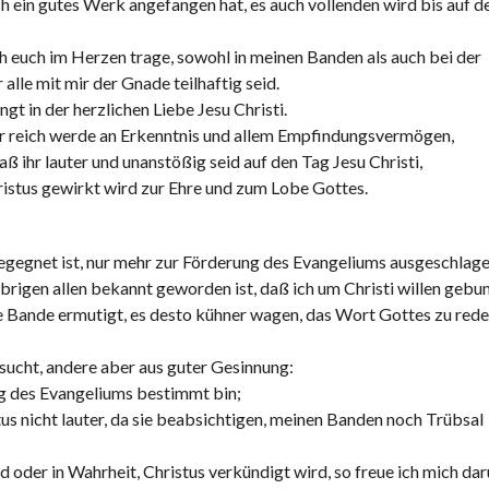
ch ein gutes Werk angefangen hat, es auch vollenden wird bis auf d
l ich euch im Herzen trage, sowohl in meinen Banden als auch bei der
lle mit mir der Gnade teilhaftig seid.
gt in der herzlichen Liebe Jesu Christi.
hr reich werde an Erkenntnis und allem Empfindungsvermögen,
 ihr lauter und unanstößig seid auf den Tag Jesu Christi,
hristus gewirkt wird zur Ehre und zum Lobe Gottes.
r begegnet ist, nur mehr zur Förderung des Evangeliums ausgeschlag
brigen allen bekannt geworden ist, daß ich um Christi willen gebu
 Bande ermutigt, es desto kühner wagen, das Wort Gottes zu red
tsucht, andere aber aus guter Gesinnung:
ung des Evangeliums bestimmt bin;
tus nicht lauter, da sie beabsichtigen, meinen Banden noch Trübsal
 oder in Wahrheit, Christus verkündigt wird, so freue ich mich da