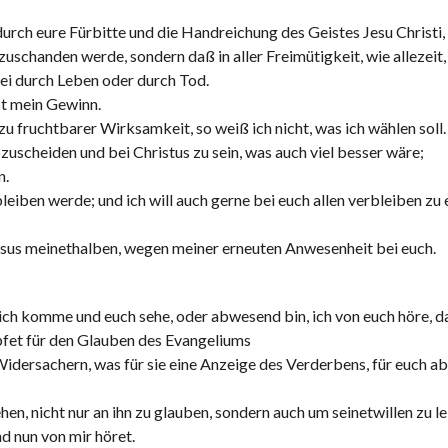
urch eure Fürbitte und die Handreichung des Geistes Jesu Christi,
uschanden werde, sondern daß in aller Freimütigkeit, wie allezeit,
sei durch Leben oder durch Tod.
st mein Gewinn.
 fruchtbarer Wirksamkeit, so weiß ich nicht, was ich wählen soll.
uscheiden und bei Christus zu sein, was auch viel besser wäre;
n.
leiben werde; und ich will auch gerne bei euch allen verbleiben zu 
Jesus meinethalben, wegen meiner erneuten Anwesenheit bei euch.
ich komme und euch sehe, oder abwesend bin, ich von euch höre, d
pfet für den Glauben des Evangeliums
Widersachern, was für sie eine Anzeige des Verderbens, für euch ab
n, nicht nur an ihn zu glauben, sondern auch um seinetwillen zu le
d nun von mir höret.