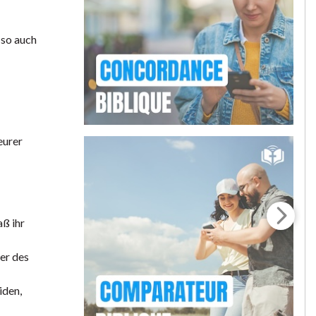
 so auch
eurer
aß ihr
er des
iden,