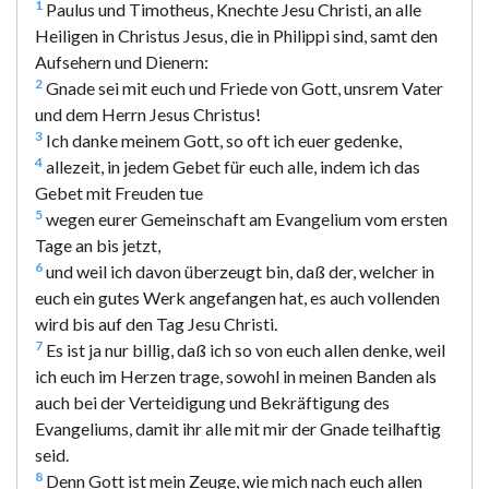
1
Paulus und Timotheus, Knechte Jesu Christi, an alle
Heiligen in Christus Jesus, die in Philippi sind, samt den
Aufsehern und Dienern:
2
Gnade sei mit euch und Friede von Gott, unsrem Vater
und dem Herrn Jesus Christus!
3
Ich danke meinem Gott, so oft ich euer gedenke,
4
allezeit, in jedem Gebet für euch alle, indem ich das
Gebet mit Freuden tue
5
wegen eurer Gemeinschaft am Evangelium vom ersten
Tage an bis jetzt,
6
und weil ich davon überzeugt bin, daß der, welcher in
euch ein gutes Werk angefangen hat, es auch vollenden
wird bis auf den Tag Jesu Christi.
7
Es ist ja nur billig, daß ich so von euch allen denke, weil
ich euch im Herzen trage, sowohl in meinen Banden als
auch bei der Verteidigung und Bekräftigung des
Evangeliums, damit ihr alle mit mir der Gnade teilhaftig
seid.
8
Denn Gott ist mein Zeuge, wie mich nach euch allen