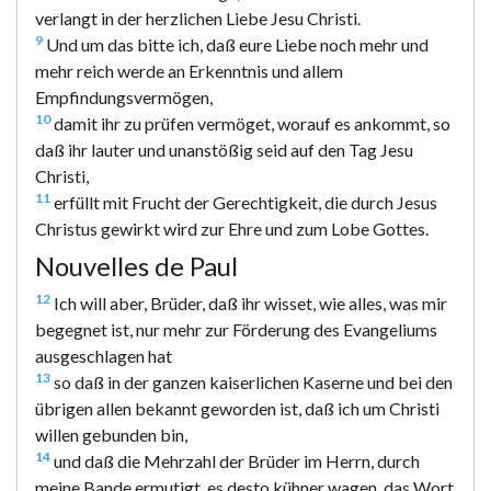
verlangt in der herzlichen Liebe Jesu Christi.
9
Und um das bitte ich, daß eure Liebe noch mehr und
mehr reich werde an Erkenntnis und allem
Empfindungsvermögen,
10
damit ihr zu prüfen vermöget, worauf es ankommt, so
daß ihr lauter und unanstößig seid auf den Tag Jesu
Christi,
11
erfüllt mit Frucht der Gerechtigkeit, die durch Jesus
Christus gewirkt wird zur Ehre und zum Lobe Gottes.
Nouvelles de Paul
12
Ich will aber, Brüder, daß ihr wisset, wie alles, was mir
begegnet ist, nur mehr zur Förderung des Evangeliums
ausgeschlagen hat
13
so daß in der ganzen kaiserlichen Kaserne und bei den
übrigen allen bekannt geworden ist, daß ich um Christi
willen gebunden bin,
14
und daß die Mehrzahl der Brüder im Herrn, durch
meine Bande ermutigt, es desto kühner wagen, das Wort