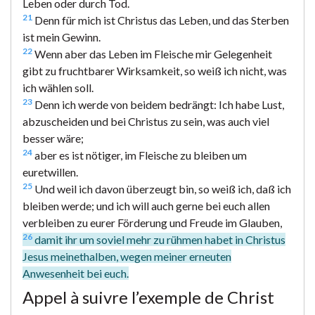
Leben oder durch Tod.
21
Denn für mich ist Christus das Leben, und das Sterben
ist mein Gewinn.
22
Wenn aber das Leben im Fleische mir Gelegenheit
gibt zu fruchtbarer Wirksamkeit, so weiß ich nicht, was
ich wählen soll.
23
Denn ich werde von beidem bedrängt: Ich habe Lust,
abzuscheiden und bei Christus zu sein, was auch viel
besser wäre;
24
aber es ist nötiger, im Fleische zu bleiben um
euretwillen.
25
Und weil ich davon überzeugt bin, so weiß ich, daß ich
bleiben werde; und ich will auch gerne bei euch allen
verbleiben zu eurer Förderung und Freude im Glauben,
26
damit ihr um soviel mehr zu rühmen habet in Christus
Jesus meinethalben, wegen meiner erneuten
Anwesenheit bei euch.
Appel à suivre l’exemple de Christ