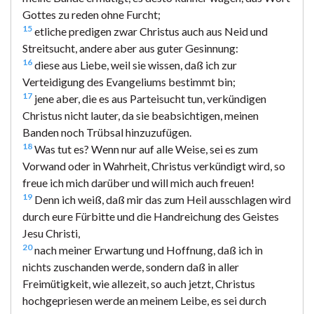
Gottes zu reden ohne Furcht;
15
etliche predigen zwar Christus auch aus Neid und
Streitsucht, andere aber aus guter Gesinnung:
16
diese aus Liebe, weil sie wissen, daß ich zur
Verteidigung des Evangeliums bestimmt bin;
17
jene aber, die es aus Parteisucht tun, verkündigen
Christus nicht lauter, da sie beabsichtigen, meinen
Banden noch Trübsal hinzuzufügen.
18
Was tut es? Wenn nur auf alle Weise, sei es zum
Vorwand oder in Wahrheit, Christus verkündigt wird, so
freue ich mich darüber und will mich auch freuen!
19
Denn ich weiß, daß mir das zum Heil ausschlagen wird
durch eure Fürbitte und die Handreichung des Geistes
Jesu Christi,
20
nach meiner Erwartung und Hoffnung, daß ich in
nichts zuschanden werde, sondern daß in aller
Freimütigkeit, wie allezeit, so auch jetzt, Christus
hochgepriesen werde an meinem Leibe, es sei durch