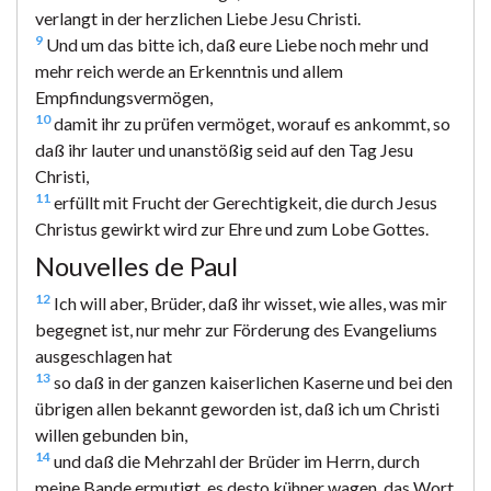
verlangt in der herzlichen Liebe Jesu Christi.
9
Und um das bitte ich, daß eure Liebe noch mehr und
mehr reich werde an Erkenntnis und allem
Empfindungsvermögen,
10
damit ihr zu prüfen vermöget, worauf es ankommt, so
daß ihr lauter und unanstößig seid auf den Tag Jesu
Christi,
11
erfüllt mit Frucht der Gerechtigkeit, die durch Jesus
Christus gewirkt wird zur Ehre und zum Lobe Gottes.
Nouvelles de Paul
12
Ich will aber, Brüder, daß ihr wisset, wie alles, was mir
begegnet ist, nur mehr zur Förderung des Evangeliums
ausgeschlagen hat
13
so daß in der ganzen kaiserlichen Kaserne und bei den
übrigen allen bekannt geworden ist, daß ich um Christi
willen gebunden bin,
14
und daß die Mehrzahl der Brüder im Herrn, durch
meine Bande ermutigt, es desto kühner wagen, das Wort