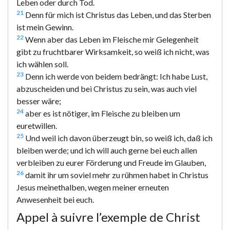
Leben oder durch Tod.
21
Denn für mich ist Christus das Leben, und das Sterben
ist mein Gewinn.
22
Wenn aber das Leben im Fleische mir Gelegenheit
gibt zu fruchtbarer Wirksamkeit, so weiß ich nicht, was
ich wählen soll.
23
Denn ich werde von beidem bedrängt: Ich habe Lust,
abzuscheiden und bei Christus zu sein, was auch viel
besser wäre;
24
aber es ist nötiger, im Fleische zu bleiben um
euretwillen.
25
Und weil ich davon überzeugt bin, so weiß ich, daß ich
bleiben werde; und ich will auch gerne bei euch allen
verbleiben zu eurer Förderung und Freude im Glauben,
26
damit ihr um soviel mehr zu rühmen habet in Christus
Jesus meinethalben, wegen meiner erneuten
Anwesenheit bei euch.
Appel à suivre l’exemple de Christ