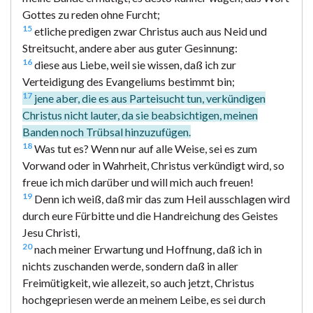
Gottes zu reden ohne Furcht;
15
etliche predigen zwar Christus auch aus Neid und
Streitsucht, andere aber aus guter Gesinnung:
16
diese aus Liebe, weil sie wissen, daß ich zur
Verteidigung des Evangeliums bestimmt bin;
17
jene aber, die es aus Parteisucht tun, verkündigen
Christus nicht lauter, da sie beabsichtigen, meinen
Banden noch Trübsal hinzuzufügen.
18
Was tut es? Wenn nur auf alle Weise, sei es zum
Vorwand oder in Wahrheit, Christus verkündigt wird, so
freue ich mich darüber und will mich auch freuen!
19
Denn ich weiß, daß mir das zum Heil ausschlagen wird
durch eure Fürbitte und die Handreichung des Geistes
Jesu Christi,
20
nach meiner Erwartung und Hoffnung, daß ich in
nichts zuschanden werde, sondern daß in aller
Freimütigkeit, wie allezeit, so auch jetzt, Christus
hochgepriesen werde an meinem Leibe, es sei durch