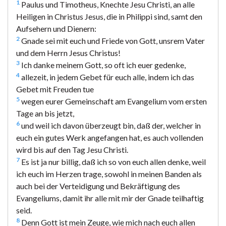
1
Paulus und Timotheus, Knechte Jesu Christi, an alle
Heiligen in Christus Jesus, die in Philippi sind, samt den
Aufsehern und Dienern:
2
Gnade sei mit euch und Friede von Gott, unsrem Vater
und dem Herrn Jesus Christus!
3
Ich danke meinem Gott, so oft ich euer gedenke,
4
allezeit, in jedem Gebet für euch alle, indem ich das
Gebet mit Freuden tue
5
wegen eurer Gemeinschaft am Evangelium vom ersten
Tage an bis jetzt,
6
und weil ich davon überzeugt bin, daß der, welcher in
euch ein gutes Werk angefangen hat, es auch vollenden
wird bis auf den Tag Jesu Christi.
7
Es ist ja nur billig, daß ich so von euch allen denke, weil
ich euch im Herzen trage, sowohl in meinen Banden als
auch bei der Verteidigung und Bekräftigung des
Evangeliums, damit ihr alle mit mir der Gnade teilhaftig
seid.
8
Denn Gott ist mein Zeuge, wie mich nach euch allen