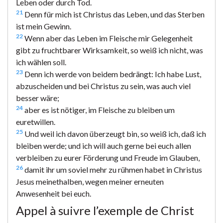
Leben oder durch Tod.
21
Denn für mich ist Christus das Leben, und das Sterben
ist mein Gewinn.
22
Wenn aber das Leben im Fleische mir Gelegenheit
gibt zu fruchtbarer Wirksamkeit, so weiß ich nicht, was
ich wählen soll.
23
Denn ich werde von beidem bedrängt: Ich habe Lust,
abzuscheiden und bei Christus zu sein, was auch viel
besser wäre;
24
aber es ist nötiger, im Fleische zu bleiben um
euretwillen.
25
Und weil ich davon überzeugt bin, so weiß ich, daß ich
bleiben werde; und ich will auch gerne bei euch allen
verbleiben zu eurer Förderung und Freude im Glauben,
26
damit ihr um soviel mehr zu rühmen habet in Christus
Jesus meinethalben, wegen meiner erneuten
Anwesenheit bei euch.
Appel à suivre l’exemple de Christ