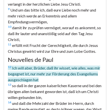
verlangt in der herzlichen Liebe Jesu Christi.
9
Und um das bitte ich, daß eure Liebe noch mehr und
mehr reich werde an Erkenntnis und allem
Empfindungsvermögen,
10
damit ihr zu prüfen vermöget, worauf es ankommt, so
daß ihr lauter und unanstößig seid auf den Tag Jesu
Christi,
11
erfüllt mit Frucht der Gerechtigkeit, die durch Jesus
Christus gewirkt wird zur Ehre und zum Lobe Gottes.
Nouvelles de Paul
12
Ich will aber, Brüder, daß ihr wisset, wie alles, was mir
begegnet ist, nur mehr zur Förderung des Evangeliums
ausgeschlagen hat
13
so daß in der ganzen kaiserlichen Kaserne und bei den
übrigen allen bekannt geworden ist, daß ich um Christi
willen gebunden bin,
14
und daß die Mehrzahl der Brüder im Herrn, durch
meine Bande ermutigt, es desto kühner wagen, das Wort