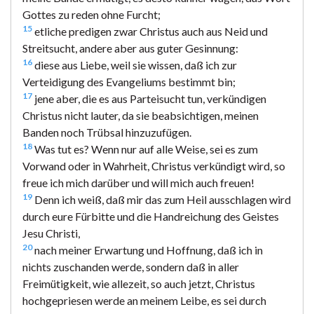
Gottes zu reden ohne Furcht;
15
etliche predigen zwar Christus auch aus Neid und
Streitsucht, andere aber aus guter Gesinnung:
16
diese aus Liebe, weil sie wissen, daß ich zur
Verteidigung des Evangeliums bestimmt bin;
17
jene aber, die es aus Parteisucht tun, verkündigen
Christus nicht lauter, da sie beabsichtigen, meinen
Banden noch Trübsal hinzuzufügen.
18
Was tut es? Wenn nur auf alle Weise, sei es zum
Vorwand oder in Wahrheit, Christus verkündigt wird, so
freue ich mich darüber und will mich auch freuen!
19
Denn ich weiß, daß mir das zum Heil ausschlagen wird
durch eure Fürbitte und die Handreichung des Geistes
Jesu Christi,
20
nach meiner Erwartung und Hoffnung, daß ich in
nichts zuschanden werde, sondern daß in aller
Freimütigkeit, wie allezeit, so auch jetzt, Christus
hochgepriesen werde an meinem Leibe, es sei durch