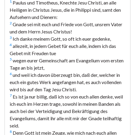
1
Paulus und Timotheus, Knechte Jesu Christi, an alle
Heiligen in Christus Jesus, die in Philippi sind, samt den
Aufsehern und Dienern:
2
Gnade sei mit euch und Friede von Gott, unsrem Vater
und dem Herrn Jesus Christus!
3
Ich danke meinem Gott, so oft ich euer gedenke,
4
allezeit, in jedem Gebet für euch alle, indem ich das
Gebet mit Freuden tue
5
wegen eurer Gemeinschaft am Evangelium vom ersten
Tage an bis jetzt,
6
und weil ich davon überzeugt bin, daß der, welcher in
euch ein gutes Werk angefangen hat, es auch vollenden
wird bis auf den Tag Jesu Christi.
7
Es ist ja nur billig, daß ich so von euch allen denke, weil
ich euch im Herzen trage, sowohl in meinen Banden als
auch bei der Verteidigung und Bekräftigung des
Evangeliums, damit ihr alle mit mir der Gnade teilhaftig
seid.
8
Denn Gott ist mein Zeuge, wie mich nach euch allen