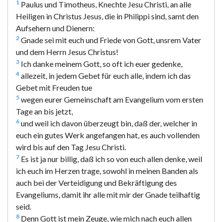
1
Paulus und Timotheus, Knechte Jesu Christi, an alle
Heiligen in Christus Jesus, die in Philippi sind, samt den
Aufsehern und Dienern:
2
Gnade sei mit euch und Friede von Gott, unsrem Vater
und dem Herrn Jesus Christus!
3
Ich danke meinem Gott, so oft ich euer gedenke,
4
allezeit, in jedem Gebet für euch alle, indem ich das
Gebet mit Freuden tue
5
wegen eurer Gemeinschaft am Evangelium vom ersten
Tage an bis jetzt,
6
und weil ich davon überzeugt bin, daß der, welcher in
euch ein gutes Werk angefangen hat, es auch vollenden
wird bis auf den Tag Jesu Christi.
7
Es ist ja nur billig, daß ich so von euch allen denke, weil
ich euch im Herzen trage, sowohl in meinen Banden als
auch bei der Verteidigung und Bekräftigung des
Evangeliums, damit ihr alle mit mir der Gnade teilhaftig
seid.
8
Denn Gott ist mein Zeuge, wie mich nach euch allen