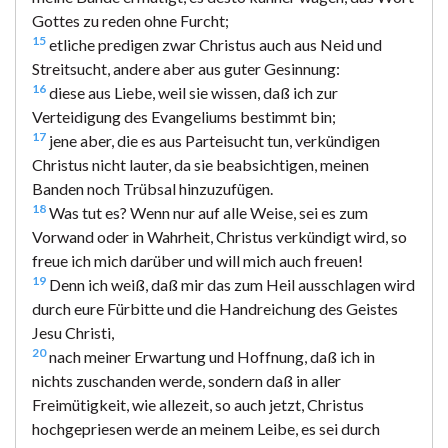
Gottes zu reden ohne Furcht;
15
etliche predigen zwar Christus auch aus Neid und
Streitsucht, andere aber aus guter Gesinnung:
16
diese aus Liebe, weil sie wissen, daß ich zur
Verteidigung des Evangeliums bestimmt bin;
17
jene aber, die es aus Parteisucht tun, verkündigen
Christus nicht lauter, da sie beabsichtigen, meinen
Banden noch Trübsal hinzuzufügen.
18
Was tut es? Wenn nur auf alle Weise, sei es zum
Vorwand oder in Wahrheit, Christus verkündigt wird, so
freue ich mich darüber und will mich auch freuen!
19
Denn ich weiß, daß mir das zum Heil ausschlagen wird
durch eure Fürbitte und die Handreichung des Geistes
Jesu Christi,
20
nach meiner Erwartung und Hoffnung, daß ich in
nichts zuschanden werde, sondern daß in aller
Freimütigkeit, wie allezeit, so auch jetzt, Christus
hochgepriesen werde an meinem Leibe, es sei durch