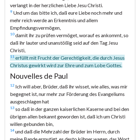
verlangt in der herzlichen Liebe Jesu Christi.
9
Und um das bitte ich, daß eure Liebe noch mehr und
mehr reich werde an Erkenntnis und allem
Empfindungsvermögen,
10
damit ihr zu prüfen vermöget, worauf es ankommt, so
daß ihr lauter und unanstößig seid auf den Tag Jesu
Christi,
11
erfüllt mit Frucht der Gerechtigkeit, die durch Jesus
Christus gewirkt wird zur Ehre und zum Lobe Gottes.
Nouvelles de Paul
12
Ich will aber, Brüder, daß ihr wisset, wie alles, was mir
begegnet ist, nur mehr zur Förderung des Evangeliums
ausgeschlagen hat
13
so daß in der ganzen kaiserlichen Kaserne und bei den
übrigen allen bekannt geworden ist, daß ich um Christi
willen gebunden bin,
14
und daß die Mehrzahl der Brüder im Herrn, durch
meine Bande ermutigt, es desto kühner wagen, das Wort