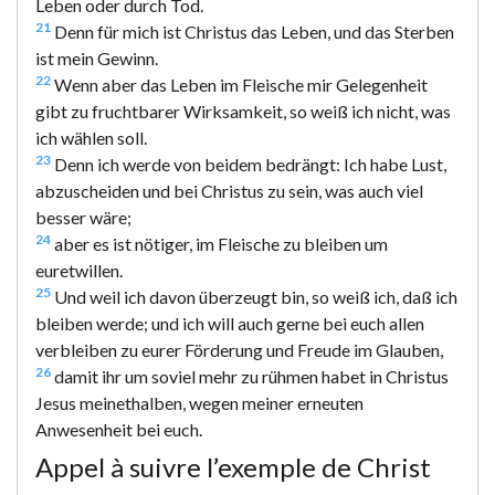
Leben oder durch Tod.
21
Denn für mich ist Christus das Leben, und das Sterben
ist mein Gewinn.
22
Wenn aber das Leben im Fleische mir Gelegenheit
gibt zu fruchtbarer Wirksamkeit, so weiß ich nicht, was
ich wählen soll.
23
Denn ich werde von beidem bedrängt: Ich habe Lust,
abzuscheiden und bei Christus zu sein, was auch viel
besser wäre;
24
aber es ist nötiger, im Fleische zu bleiben um
euretwillen.
25
Und weil ich davon überzeugt bin, so weiß ich, daß ich
bleiben werde; und ich will auch gerne bei euch allen
verbleiben zu eurer Förderung und Freude im Glauben,
26
damit ihr um soviel mehr zu rühmen habet in Christus
Jesus meinethalben, wegen meiner erneuten
Anwesenheit bei euch.
Appel à suivre l’exemple de Christ