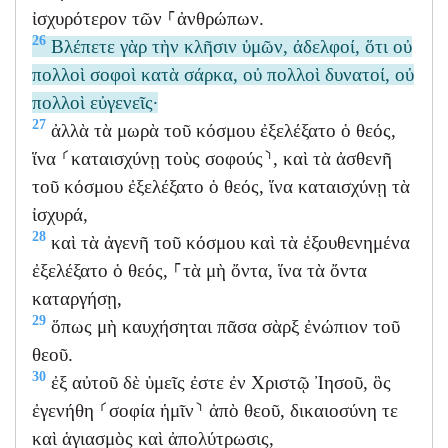
ἰσχυρότερον τῶν ⸀ἀνθρώπων.
26
Βλέπετε γὰρ τὴν κλῆσιν ὑμῶν, ἀδελφοί, ὅτι οὐ
πολλοὶ σοφοὶ κατὰ σάρκα, οὐ πολλοὶ δυνατοί, οὐ
πολλοὶ εὐγενεῖς·
27
ἀλλὰ τὰ μωρὰ τοῦ κόσμου ἐξελέξατο ὁ θεός,
ἵνα ⸂καταισχύνῃ τοὺς σοφούς⸃, καὶ τὰ ἀσθενῆ
τοῦ κόσμου ἐξελέξατο ὁ θεός, ἵνα καταισχύνῃ τὰ
ἰσχυρά,
28
καὶ τὰ ἀγενῆ τοῦ κόσμου καὶ τὰ ἐξουθενημένα
ἐξελέξατο ὁ θεός, ⸀τὰ μὴ ὄντα, ἵνα τὰ ὄντα
καταργήσῃ,
29
ὅπως μὴ καυχήσηται πᾶσα σὰρξ ἐνώπιον τοῦ
θεοῦ.
30
ἐξ αὐτοῦ δὲ ὑμεῖς ἐστε ἐν Χριστῷ Ἰησοῦ, ὃς
ἐγενήθη ⸂σοφία ἡμῖν⸃ ἀπὸ θεοῦ, δικαιοσύνη τε
καὶ ἁγιασμὸς καὶ ἀπολύτρωσις,