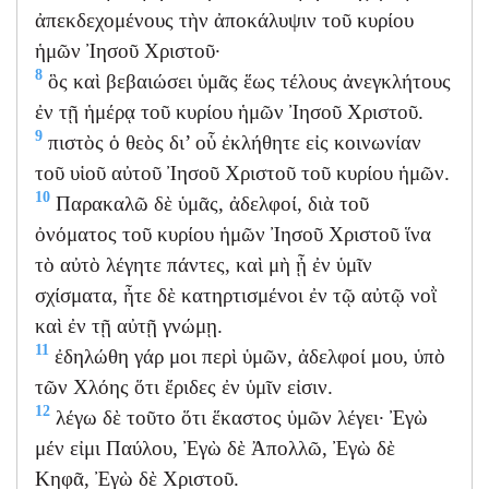
ἀπεκδεχομένους τὴν ἀποκάλυψιν τοῦ κυρίου
ἡμῶν Ἰησοῦ Χριστοῦ·
8
ὃς καὶ βεβαιώσει ὑμᾶς ἕως τέλους ἀνεγκλήτους
ἐν τῇ ἡμέρᾳ τοῦ κυρίου ἡμῶν Ἰησοῦ Χριστοῦ.
9
πιστὸς ὁ θεὸς δι’ οὗ ἐκλήθητε εἰς κοινωνίαν
τοῦ υἱοῦ αὐτοῦ Ἰησοῦ Χριστοῦ τοῦ κυρίου ἡμῶν.
10
Παρακαλῶ δὲ ὑμᾶς, ἀδελφοί, διὰ τοῦ
ὀνόματος τοῦ κυρίου ἡμῶν Ἰησοῦ Χριστοῦ ἵνα
τὸ αὐτὸ λέγητε πάντες, καὶ μὴ ᾖ ἐν ὑμῖν
σχίσματα, ἦτε δὲ κατηρτισμένοι ἐν τῷ αὐτῷ νοῒ
καὶ ἐν τῇ αὐτῇ γνώμῃ.
11
ἐδηλώθη γάρ μοι περὶ ὑμῶν, ἀδελφοί μου, ὑπὸ
τῶν Χλόης ὅτι ἔριδες ἐν ὑμῖν εἰσιν.
12
λέγω δὲ τοῦτο ὅτι ἕκαστος ὑμῶν λέγει· Ἐγὼ
μέν εἰμι Παύλου, Ἐγὼ δὲ Ἀπολλῶ, Ἐγὼ δὲ
Κηφᾶ, Ἐγὼ δὲ Χριστοῦ.