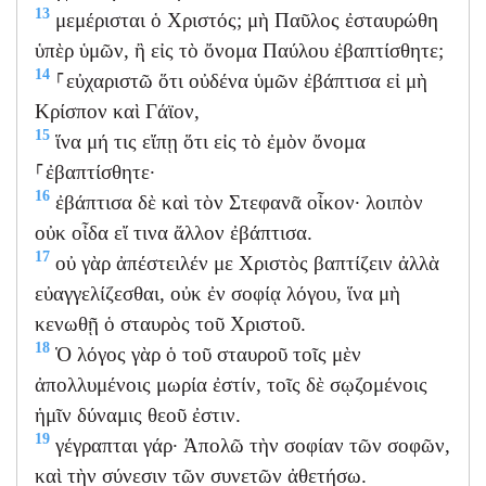
13
μεμέρισται ὁ Χριστός; μὴ Παῦλος ἐσταυρώθη
ὑπὲρ ὑμῶν, ἢ εἰς τὸ ὄνομα Παύλου ἐβαπτίσθητε;
14
⸀εὐχαριστῶ ὅτι οὐδένα ὑμῶν ἐβάπτισα εἰ μὴ
Κρίσπον καὶ Γάϊον,
15
ἵνα μή τις εἴπῃ ὅτι εἰς τὸ ἐμὸν ὄνομα
⸀ἐβαπτίσθητε·
16
ἐβάπτισα δὲ καὶ τὸν Στεφανᾶ οἶκον· λοιπὸν
οὐκ οἶδα εἴ τινα ἄλλον ἐβάπτισα.
17
οὐ γὰρ ἀπέστειλέν με Χριστὸς βαπτίζειν ἀλλὰ
εὐαγγελίζεσθαι, οὐκ ἐν σοφίᾳ λόγου, ἵνα μὴ
κενωθῇ ὁ σταυρὸς τοῦ Χριστοῦ.
18
Ὁ λόγος γὰρ ὁ τοῦ σταυροῦ τοῖς μὲν
ἀπολλυμένοις μωρία ἐστίν, τοῖς δὲ σῳζομένοις
ἡμῖν δύναμις θεοῦ ἐστιν.
19
γέγραπται γάρ· Ἀπολῶ τὴν σοφίαν τῶν σοφῶν,
καὶ τὴν σύνεσιν τῶν συνετῶν ἀθετήσω.