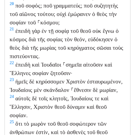
20
ποῦ σοφός; ποῦ γραμματεύς; ποῦ συζητητὴς
τοῦ αἰῶνος τούτου; οὐχὶ ἐμώρανεν ὁ θεὸς τὴν
σοφίαν τοῦ ⸀κόσμου;
21
ἐπειδὴ γὰρ ἐν τῇ σοφίᾳ τοῦ θεοῦ οὐκ ἔγνω ὁ
κόσμος διὰ τῆς σοφίας τὸν θεόν, εὐδόκησεν ὁ
θεὸς διὰ τῆς μωρίας τοῦ κηρύγματος σῶσαι τοὺς
πιστεύοντας.
22
ἐπειδὴ καὶ Ἰουδαῖοι ⸀σημεῖα αἰτοῦσιν καὶ
Ἕλληνες σοφίαν ζητοῦσιν·
23
ἡμεῖς δὲ κηρύσσομεν Χριστὸν ἐσταυρωμένον,
Ἰουδαίοις μὲν σκάνδαλον ⸀ἔθνεσιν δὲ μωρίαν,
24
αὐτοῖς δὲ τοῖς κλητοῖς, Ἰουδαίοις τε καὶ
Ἕλλησιν, Χριστὸν θεοῦ δύναμιν καὶ θεοῦ
σοφίαν.
25
ὅτι τὸ μωρὸν τοῦ θεοῦ σοφώτερον τῶν
ἀνθρώπων ἐστίν, καὶ τὸ ἀσθενὲς τοῦ θεοῦ