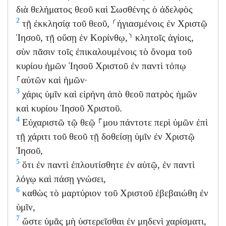
διὰ θελήματος θεοῦ καὶ Σωσθένης ὁ ἀδελφὸς
2
τῇ ἐκκλησίᾳ τοῦ θεοῦ, ⸂ἡγιασμένοις ἐν Χριστῷ
Ἰησοῦ, τῇ οὔσῃ ἐν Κορίνθῳ,⸃ κλητοῖς ἁγίοις,
σὺν πᾶσιν τοῖς ἐπικαλουμένοις τὸ ὄνομα τοῦ
κυρίου ἡμῶν Ἰησοῦ Χριστοῦ ἐν παντὶ τόπῳ
⸀αὐτῶν καὶ ἡμῶν·
3
χάρις ὑμῖν καὶ εἰρήνη ἀπὸ θεοῦ πατρὸς ἡμῶν
καὶ κυρίου Ἰησοῦ Χριστοῦ.
4
Εὐχαριστῶ τῷ θεῷ ⸀μου πάντοτε περὶ ὑμῶν ἐπὶ
τῇ χάριτι τοῦ θεοῦ τῇ δοθείσῃ ὑμῖν ἐν Χριστῷ
Ἰησοῦ,
5
ὅτι ἐν παντὶ ἐπλουτίσθητε ἐν αὐτῷ, ἐν παντὶ
λόγῳ καὶ πάσῃ γνώσει,
6
καθὼς τὸ μαρτύριον τοῦ Χριστοῦ ἐβεβαιώθη ἐν
ὑμῖν,
7
ὥστε ὑμᾶς μὴ ὑστερεῖσθαι ἐν μηδενὶ χαρίσματι,