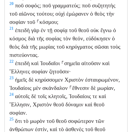
20
ποῦ σοφός; ποῦ γραμματεύς; ποῦ συζητητὴς
τοῦ αἰῶνος τούτου; οὐχὶ ἐμώρανεν ὁ θεὸς τὴν
σοφίαν τοῦ ⸀κόσμου;
21
ἐπειδὴ γὰρ ἐν τῇ σοφίᾳ τοῦ θεοῦ οὐκ ἔγνω ὁ
κόσμος διὰ τῆς σοφίας τὸν θεόν, εὐδόκησεν ὁ
θεὸς διὰ τῆς μωρίας τοῦ κηρύγματος σῶσαι τοὺς
πιστεύοντας.
22
ἐπειδὴ καὶ Ἰουδαῖοι ⸀σημεῖα αἰτοῦσιν καὶ
Ἕλληνες σοφίαν ζητοῦσιν·
23
ἡμεῖς δὲ κηρύσσομεν Χριστὸν ἐσταυρωμένον,
Ἰουδαίοις μὲν σκάνδαλον ⸀ἔθνεσιν δὲ μωρίαν,
24
αὐτοῖς δὲ τοῖς κλητοῖς, Ἰουδαίοις τε καὶ
Ἕλλησιν, Χριστὸν θεοῦ δύναμιν καὶ θεοῦ
σοφίαν.
25
ὅτι τὸ μωρὸν τοῦ θεοῦ σοφώτερον τῶν
ἀνθρώπων ἐστίν, καὶ τὸ ἀσθενὲς τοῦ θεοῦ