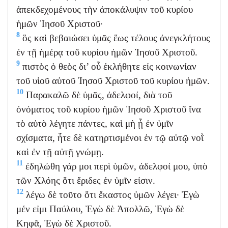
ἀπεκδεχομένους τὴν ἀποκάλυψιν τοῦ κυρίου
ἡμῶν Ἰησοῦ Χριστοῦ·
8
ὃς καὶ βεβαιώσει ὑμᾶς ἕως τέλους ἀνεγκλήτους
ἐν τῇ ἡμέρᾳ τοῦ κυρίου ἡμῶν Ἰησοῦ Χριστοῦ.
9
πιστὸς ὁ θεὸς δι’ οὗ ἐκλήθητε εἰς κοινωνίαν
τοῦ υἱοῦ αὐτοῦ Ἰησοῦ Χριστοῦ τοῦ κυρίου ἡμῶν.
10
Παρακαλῶ δὲ ὑμᾶς, ἀδελφοί, διὰ τοῦ
ὀνόματος τοῦ κυρίου ἡμῶν Ἰησοῦ Χριστοῦ ἵνα
τὸ αὐτὸ λέγητε πάντες, καὶ μὴ ᾖ ἐν ὑμῖν
σχίσματα, ἦτε δὲ κατηρτισμένοι ἐν τῷ αὐτῷ νοῒ
καὶ ἐν τῇ αὐτῇ γνώμῃ.
11
ἐδηλώθη γάρ μοι περὶ ὑμῶν, ἀδελφοί μου, ὑπὸ
τῶν Χλόης ὅτι ἔριδες ἐν ὑμῖν εἰσιν.
12
λέγω δὲ τοῦτο ὅτι ἕκαστος ὑμῶν λέγει· Ἐγὼ
μέν εἰμι Παύλου, Ἐγὼ δὲ Ἀπολλῶ, Ἐγὼ δὲ
Κηφᾶ, Ἐγὼ δὲ Χριστοῦ.