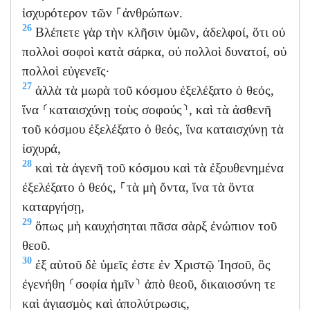
ἰσχυρότερον τῶν ⸀ἀνθρώπων.
26
Βλέπετε γὰρ τὴν κλῆσιν ὑμῶν, ἀδελφοί, ὅτι οὐ
πολλοὶ σοφοὶ κατὰ σάρκα, οὐ πολλοὶ δυνατοί, οὐ
πολλοὶ εὐγενεῖς·
27
ἀλλὰ τὰ μωρὰ τοῦ κόσμου ἐξελέξατο ὁ θεός,
ἵνα ⸂καταισχύνῃ τοὺς σοφούς⸃, καὶ τὰ ἀσθενῆ
τοῦ κόσμου ἐξελέξατο ὁ θεός, ἵνα καταισχύνῃ τὰ
ἰσχυρά,
28
καὶ τὰ ἀγενῆ τοῦ κόσμου καὶ τὰ ἐξουθενημένα
ἐξελέξατο ὁ θεός, ⸀τὰ μὴ ὄντα, ἵνα τὰ ὄντα
καταργήσῃ,
29
ὅπως μὴ καυχήσηται πᾶσα σὰρξ ἐνώπιον τοῦ
θεοῦ.
30
ἐξ αὐτοῦ δὲ ὑμεῖς ἐστε ἐν Χριστῷ Ἰησοῦ, ὃς
ἐγενήθη ⸂σοφία ἡμῖν⸃ ἀπὸ θεοῦ, δικαιοσύνη τε
καὶ ἁγιασμὸς καὶ ἀπολύτρωσις,