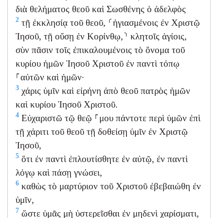
διὰ θελήματος θεοῦ καὶ Σωσθένης ὁ ἀδελφὸς
2
τῇ ἐκκλησίᾳ τοῦ θεοῦ, ⸂ἡγιασμένοις ἐν Χριστῷ
Ἰησοῦ, τῇ οὔσῃ ἐν Κορίνθῳ,⸃ κλητοῖς ἁγίοις,
σὺν πᾶσιν τοῖς ἐπικαλουμένοις τὸ ὄνομα τοῦ
κυρίου ἡμῶν Ἰησοῦ Χριστοῦ ἐν παντὶ τόπῳ
⸀αὐτῶν καὶ ἡμῶν·
3
χάρις ὑμῖν καὶ εἰρήνη ἀπὸ θεοῦ πατρὸς ἡμῶν
καὶ κυρίου Ἰησοῦ Χριστοῦ.
4
Εὐχαριστῶ τῷ θεῷ ⸀μου πάντοτε περὶ ὑμῶν ἐπὶ
τῇ χάριτι τοῦ θεοῦ τῇ δοθείσῃ ὑμῖν ἐν Χριστῷ
Ἰησοῦ,
5
ὅτι ἐν παντὶ ἐπλουτίσθητε ἐν αὐτῷ, ἐν παντὶ
λόγῳ καὶ πάσῃ γνώσει,
6
καθὼς τὸ μαρτύριον τοῦ Χριστοῦ ἐβεβαιώθη ἐν
ὑμῖν,
7
ὥστε ὑμᾶς μὴ ὑστερεῖσθαι ἐν μηδενὶ χαρίσματι,