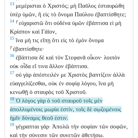
13
μεμέρισται ὁ Χριστός; μὴ Παῦλος ἐσταυρώθη
ὑπὲρ ὑμῶν, ἢ εἰς τὸ ὄνομα Παύλου ἐβαπτίσθητε;
14
⸀εὐχαριστῶ ὅτι οὐδένα ὑμῶν ἐβάπτισα εἰ μὴ
Κρίσπον καὶ Γάϊον,
15
ἵνα μή τις εἴπῃ ὅτι εἰς τὸ ἐμὸν ὄνομα
⸀ἐβαπτίσθητε·
16
ἐβάπτισα δὲ καὶ τὸν Στεφανᾶ οἶκον· λοιπὸν
οὐκ οἶδα εἴ τινα ἄλλον ἐβάπτισα.
17
οὐ γὰρ ἀπέστειλέν με Χριστὸς βαπτίζειν ἀλλὰ
εὐαγγελίζεσθαι, οὐκ ἐν σοφίᾳ λόγου, ἵνα μὴ
κενωθῇ ὁ σταυρὸς τοῦ Χριστοῦ.
18
Ὁ λόγος γὰρ ὁ τοῦ σταυροῦ τοῖς μὲν
ἀπολλυμένοις μωρία ἐστίν, τοῖς δὲ σῳζομένοις
ἡμῖν δύναμις θεοῦ ἐστιν.
19
γέγραπται γάρ· Ἀπολῶ τὴν σοφίαν τῶν σοφῶν,
καὶ τὴν σύνεσιν τῶν συνετῶν ἀθετήσω.