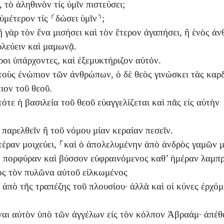
 τὸ ἀληθινὸν τίς ὑμῖν πιστεύσει;
ὑμέτερον τίς ⸂δώσει ὑμῖν⸃;
ἢ γὰρ τὸν ἕνα μισήσει καὶ τὸν ἕτερον ἀγαπήσει, ἢ ἑνὸς ἀν
υλεύειν καὶ μαμωνᾷ.
οι ὑπάρχοντες, καὶ ἐξεμυκτήριζον αὐτόν.
υτοὺς ἐνώπιον τῶν ἀνθρώπων, ὁ δὲ θεὸς γινώσκει τὰς καρ
ιον τοῦ θεοῦ.
τε ἡ βασιλεία τοῦ θεοῦ εὐαγγελίζεται καὶ πᾶς εἰς αὐτὴν
παρελθεῖν ἢ τοῦ νόμου μίαν κεραίαν πεσεῖν.
έραν μοιχεύει, ⸀καὶ ὁ ἀπολελυμένην ἀπὸ ἀνδρὸς γαμῶν μο
ο πορφύραν καὶ βύσσον εὐφραινόμενος καθ’ ἡμέραν λαμπ
ὸς τὸν πυλῶνα αὐτοῦ εἱλκωμένος
ἀπὸ τῆς τραπέζης τοῦ πλουσίου· ἀλλὰ καὶ οἱ κύνες ἐρχόμ
ναι αὐτὸν ὑπὸ τῶν ἀγγέλων εἰς τὸν κόλπον Ἀβραάμ· ἀπέθ