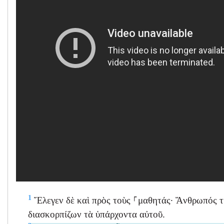
1
Ἔλεγεν δὲ καὶ πρὸς τοὺς ⸀μαθητάς· Ἄνθρωπός τι
διασκορπίζων τὰ ὑπάρχοντα αὐτοῦ.