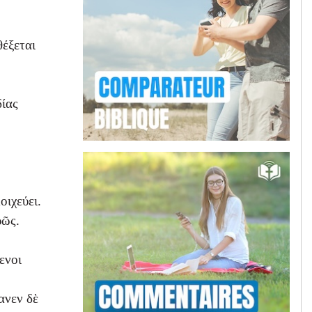
θέξεται
δίας
ιχεύει.
ρῶς.
ενοι
ανεν δὲ