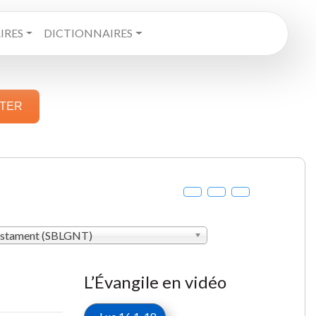
RES
DICTIONNAIRES
STER
estament (SBLGNT)
L’Évangile en vidéo