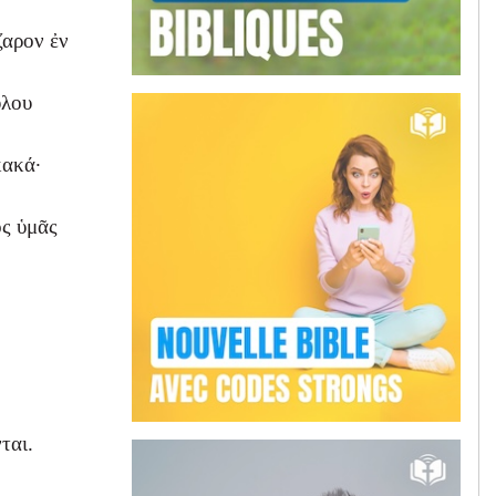
ζαρον ἐν
ύλου
κακά·
ὸς ὑμᾶς
ται.