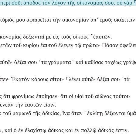
περὶ σοῦ; ἀπόδος τὸν λόγον τῆς οἰκονομίας σου, οὐ γὰρ 
κύριός μου ἀφαιρεῖται τὴν οἰκονομίαν ἀπ’ ἐμοῦ; σκάπτειν
κονομίας δέξωνταί με εἰς τοὺς οἴκους ⸀ἑαυτῶν.
ετῶν τοῦ κυρίου ἑαυτοῦ ἔλεγεν τῷ πρώτῳ· Πόσον ὀφείλε
 αὐτῷ· Δέξαι σου ⸂τὰ γράμματα⸃ καὶ καθίσας ταχέως γράψ
εἶπεν· Ἑκατὸν κόρους σίτου· ⸀λέγει αὐτῷ· Δέξαι σου ⸂τὰ
 ὅτι φρονίμως ἐποίησεν· ὅτι οἱ υἱοὶ τοῦ αἰῶνος τούτου
ενεὰν τὴν ἑαυτῶν εἰσιν.
 τοῦ μαμωνᾶ τῆς ἀδικίας, ἵνα ὅταν ⸀ἐκλίπῃ δέξωνται ὑμᾶ
, καὶ ὁ ἐν ἐλαχίστῳ ἄδικος καὶ ἐν πολλῷ ἄδικός ἐστιν.