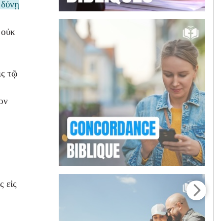
⸀δύνῃ
 οὐκ
ις τῷ
ον
ς εἰς