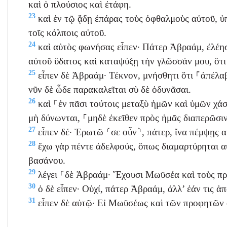
καὶ ὁ πλούσιος καὶ ἐτάφη.
23
καὶ ἐν τῷ ᾅδῃ ἐπάρας τοὺς ὀφθαλμοὺς αὐτοῦ, 
τοῖς κόλποις αὐτοῦ.
24
καὶ αὐτὸς φωνήσας εἶπεν· Πάτερ Ἀβραάμ, ἐλέη
αὐτοῦ ὕδατος καὶ καταψύξῃ τὴν γλῶσσάν μου, ὅτι
25
εἶπεν δὲ Ἀβραάμ· Τέκνον, μνήσθητι ὅτι ⸀ἀπέλαβ
νῦν δὲ ὧδε παρακαλεῖται σὺ δὲ ὀδυνᾶσαι.
26
καὶ ⸀ἐν πᾶσι τούτοις μεταξὺ ἡμῶν καὶ ὑμῶν χάσ
μὴ δύνωνται, ⸀μηδὲ ἐκεῖθεν πρὸς ἡμᾶς διαπερῶσιν
27
εἶπεν δέ· Ἐρωτῶ ⸂σε οὖν⸃, πάτερ, ἵνα πέμψῃς α
28
ἔχω γὰρ πέντε ἀδελφούς, ὅπως διαμαρτύρηται αὐτ
βασάνου.
29
λέγει ⸀δὲ Ἀβραάμ· Ἔχουσι Μωϋσέα καὶ τοὺς π
30
ὁ δὲ εἶπεν· Οὐχί, πάτερ Ἀβραάμ, ἀλλ’ ἐάν τις 
31
εἶπεν δὲ αὐτῷ· Εἰ Μωϋσέως καὶ τῶν προφητῶν ο