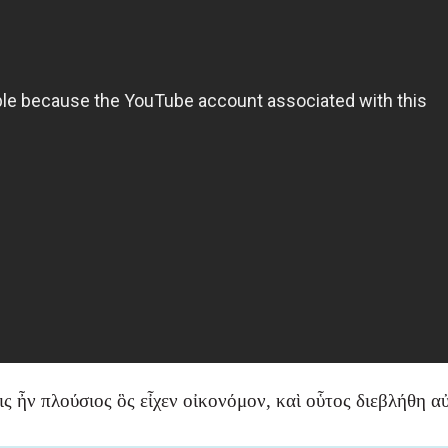
ς ἦν πλούσιος ὃς εἶχεν οἰκονόμον, καὶ οὗτος διεβλήθη α