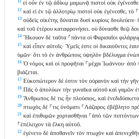
11
εἰ οὖν ἐν τῷ ἀδίκῳ μαμωνᾷ πιστοὶ οὐκ ἐγένεσθε,
12
καὶ εἰ ἐν τῷ ἀλλοτρίῳ πιστοὶ οὐκ ἐγένεσθε, τὸ ⸀
13
οὐδεὶς οἰκέτης δύναται δυσὶ κυρίοις δουλεύειν· 
καὶ τοῦ ἑτέρου καταφρονήσει. οὐ δύνασθε θεῷ δο
14
Ἤκουον δὲ ταῦτα ⸀πάντα οἱ Φαρισαῖοι φιλάργυρ
15
καὶ εἶπεν αὐτοῖς· Ὑμεῖς ἐστε οἱ δικαιοῦντες ἑα
ὑμῶν· ὅτι τὸ ἐν ἀνθρώποις ὑψηλὸν βδέλυγμα ἐνώπ
16
Ὁ νόμος καὶ οἱ προφῆται ⸀μέχρι Ἰωάννου· ἀπὸ τό
βιάζεται.
17
Εὐκοπώτερον δέ ἐστιν τὸν οὐρανὸν καὶ τὴν γῆν 
18
Πᾶς ὁ ἀπολύων τὴν γυναῖκα αὐτοῦ καὶ γαμῶν ἑτ
19
Ἄνθρωπος δέ τις ἦν πλούσιος, καὶ ἐνεδιδύσκετ
20
πτωχὸς δέ ⸀τις ὀνόματι ⸀Λάζαρος ἐβέβλητο πρ
21
καὶ ἐπιθυμῶν χορτασθῆναι ⸀ἀπὸ τῶν πιπτόντων 
⸀ἐπέλειχον τὰ ἕλκη αὐτοῦ.
22
ἐγένετο δὲ ἀποθανεῖν τὸν πτωχὸν καὶ ἀπενεχθῆ