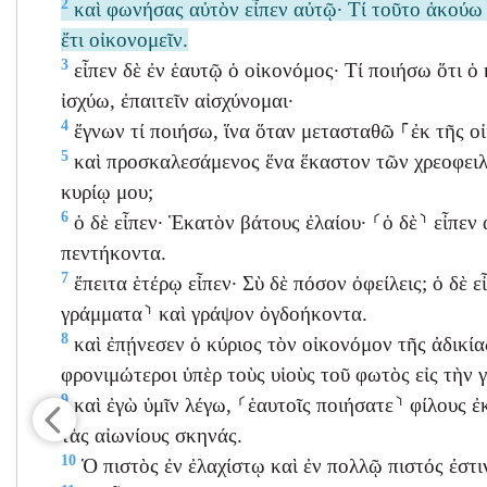
2
καὶ φωνήσας αὐτὸν εἶπεν αὐτῷ· Τί τοῦτο ἀκούω 
ἔτι οἰκονομεῖν.
3
εἶπεν δὲ ἐν ἑαυτῷ ὁ οἰκονόμος· Τί ποιήσω ὅτι ὁ 
ἰσχύω, ἐπαιτεῖν αἰσχύνομαι·
4
ἔγνων τί ποιήσω, ἵνα ὅταν μετασταθῶ ⸀ἐκ τῆς οἰ
5
καὶ προσκαλεσάμενος ἕνα ἕκαστον τῶν χρεοφειλ
κυρίῳ μου;
6
ὁ δὲ εἶπεν· Ἑκατὸν βάτους ἐλαίου· ⸂ὁ δὲ⸃ εἶπεν
πεντήκοντα.
7
ἔπειτα ἑτέρῳ εἶπεν· Σὺ δὲ πόσον ὀφείλεις; ὁ δὲ 
γράμματα⸃ καὶ γράψον ὀγδοήκοντα.
8
καὶ ἐπῄνεσεν ὁ κύριος τὸν οἰκονόμον τῆς ἀδικίας
φρονιμώτεροι ὑπὲρ τοὺς υἱοὺς τοῦ φωτὸς εἰς τὴν γ
9
καὶ ἐγὼ ὑμῖν λέγω, ⸂ἑαυτοῖς ποιήσατε⸃ φίλους ἐκ
τὰς αἰωνίους σκηνάς.
10
Ὁ πιστὸς ἐν ἐλαχίστῳ καὶ ἐν πολλῷ πιστός ἐστιν