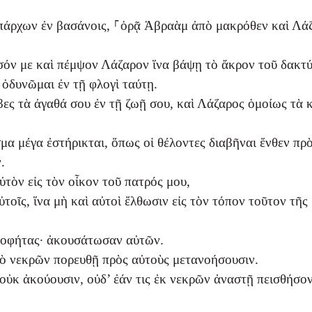
ὑπάρχων ἐν βασάνοις, ⸀ὁρᾷ Ἀβραὰμ ἀπὸ μακρόθεν καὶ Λά
σόν με καὶ πέμψον Λάζαρον ἵνα βάψῃ τὸ ἄκρον τοῦ δακτ
 ὀδυνῶμαι ἐν τῇ φλογὶ ταύτῃ.
ες τὰ ἀγαθά σου ἐν τῇ ζωῇ σου, καὶ Λάζαρος ὁμοίως τὰ 
μα μέγα ἐστήρικται, ὅπως οἱ θέλοντες διαβῆναι ἔνθεν πρ
.
ὐτὸν εἰς τὸν οἶκον τοῦ πατρός μου,
οῖς, ἵνα μὴ καὶ αὐτοὶ ἔλθωσιν εἰς τὸν τόπον τοῦτον τῆς
ροφήτας· ἀκουσάτωσαν αὐτῶν.
ἀπὸ νεκρῶν πορευθῇ πρὸς αὐτοὺς μετανοήσουσιν.
ὐκ ἀκούουσιν, οὐδ’ ἐάν τις ἐκ νεκρῶν ἀναστῇ πεισθήσον