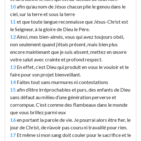
10
afin qu’au nom de Jésus chacun plie le genou dans le
ciel, sur la terre et sous la terre
11
et que toute langue reconnaisse que Jésus-Christ est
le Seigneur, à la gloire de Dieu le Père.
12
Ainsi, mes bien-aimés, vous qui avez toujours obéi,
non seulement quand j’étais présent, mais bien plus
encore maintenant que je suis absent, mettez en œuvre
votre salut avec crainte et profond respect.
13
En effet, c’est Dieu qui produit en vous le vouloir et le
faire pour son projet bienveillant.
14
Faites tout sans murmures ni contestations
15
afin d’être irréprochables et purs, des enfants de Dieu
sans défaut au milieu d’une génération perverse et
corrompue. C’est comme des flambeaux dans le monde
que vous brillez parmi eux
16
en portant la parole de vie. Je pourrai alors être fier, le
jour de Christ, de n’avoir pas couru ni travaillé pour rien.
17
Et même si mon sang doit couler pour le sacrifice et le