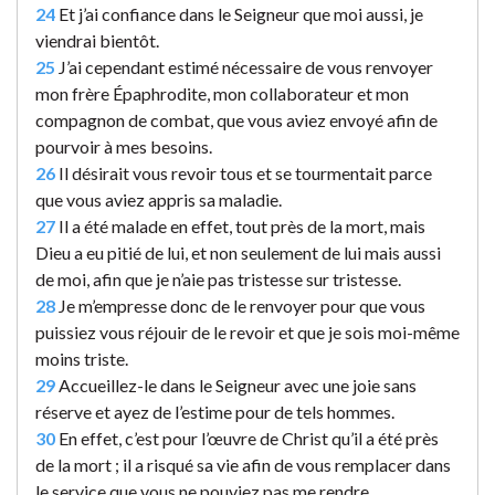
24
Et j’ai confiance dans le Seigneur que moi aussi, je
viendrai bientôt.
25
J’ai cependant estimé nécessaire de vous renvoyer
mon frère Épaphrodite, mon collaborateur et mon
compagnon de combat, que vous aviez envoyé afin de
pourvoir à mes besoins.
26
Il désirait vous revoir tous et se tourmentait parce
que vous aviez appris sa maladie.
27
Il a été malade en effet, tout près de la mort, mais
Dieu a eu pitié de lui, et non seulement de lui mais aussi
de moi, afin que je n’aie pas tristesse sur tristesse.
28
Je m’empresse donc de le renvoyer pour que vous
puissiez vous réjouir de le revoir et que je sois moi-même
moins triste.
29
Accueillez-le dans le Seigneur avec une joie sans
réserve et ayez de l’estime pour de tels hommes.
30
En effet, c’est pour l’œuvre de Christ qu’il a été près
de la mort ; il a risqué sa vie afin de vous remplacer dans
le service que vous ne pouviez pas me rendre.