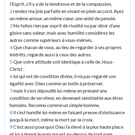
l’Esprit, s’il y a de la tendresse et de la compassion,
2
rendez ma joie parfaite en vivant en plein accord. Ayez
un même amour, un même cœur, une unité de pensée.
3
Ne faites rien par esprit de rivalité ou par désir d’une
gloire sans valeur, mais avec humilité considérez les
autres comme supérieurs à vous-mêmes.
4
Que chacun de vous, au lieu de regarder à ses propres
intérêts, regarde aussi à ceux des autres.
5
Que votre attitude soit identique à celle de Jésus-
Christ :
6
lui qui est de condition divine, il n’a pas regardé son
égalité avec Dieu comme un butin à préserver,
7
mais il s’est dépouillé lui-même en prenant une
condition de serviteur, en devenant semblable aux êtres
humains. Reconnu comme un simple homme,
8
il s’est humilié lui-même en faisant preuve d’obéissance
jusqu’à la mort, même la mort sur la croix.
9
C’est aussi pourquoi Dieu l’a élevé à la plus haute place
et lui a donné le nom qui est au-dessus de tout nom