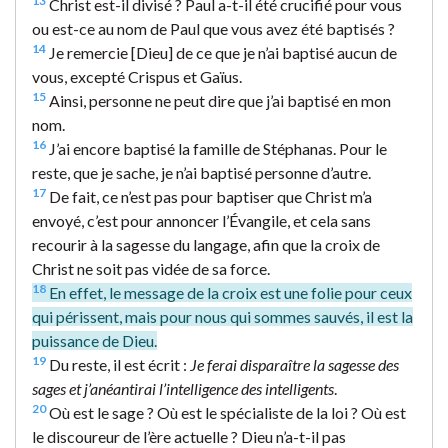
13
Christ est-il divisé ? Paul a-t-il été crucifié pour vous
ou est-ce au nom de Paul que vous avez été baptisés ?
14
Je remercie [Dieu] de ce que je n’ai baptisé aucun de
vous, excepté Crispus et Gaïus.
15
Ainsi, personne ne peut dire que j’ai baptisé en mon
nom.
16
J’ai encore baptisé la famille de Stéphanas. Pour le
reste, que je sache, je n’ai baptisé personne d’autre.
17
De fait, ce n’est pas pour baptiser que Christ m’a
envoyé, c’est pour annoncer l’Évangile, et cela sans
recourir à la sagesse du langage, afin que la croix de
Christ ne soit pas vidée de sa force.
18
En effet, le message de la croix est une folie pour ceux
qui périssent, mais pour nous qui sommes sauvés, il est la
puissance de Dieu.
19
Du reste, il est écrit :
Je ferai disparaître la sagesse des
sages et j’anéantirai l’intelligence des intelligents
.
20
Où est le sage ? Où est le spécialiste de la loi ? Où est
le discoureur de l’ère actuelle ? Dieu n’a-t-il pas