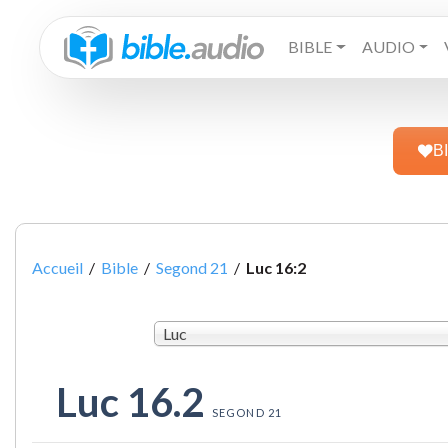
BIBLE
AUDIO
B
Accueil
/
Bible
/
Segond 21
/
Luc 16:2
Luc
Luc 16.2
SEGOND 21