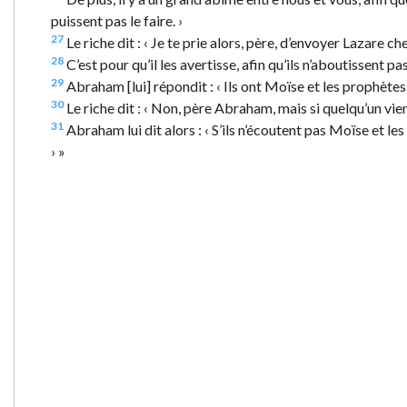
puissent pas le faire. ›
27
Le riche dit : ‹ Je te prie alors, père, d’envoyer Lazare ch
28
C’est pour qu’il les avertisse, afin qu’ils n’aboutissent pa
29
Abraham [lui] répondit : ‹ Ils ont Moïse et les prophètes, 
30
Le riche dit : ‹ Non, père Abraham, mais si quelqu’un vien
31
Abraham lui dit alors : ‹ S’ils n’écoutent pas Moïse et le
› »