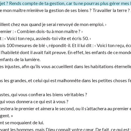
n sujet ? Rends compte de ta gestion, car tu ne pourras plus gérer mes 
e mon maître m’enlève la gestion de ses biens ? Travailler la terre ? J
ueillent chez eux quand je serai renvoyé de mon emploi. ›
premier : ‹ Combien dois-tu à mon maître ? ›
t : ‹ Voici ton reçu, assieds-toi vite et écris 50. ›
ois 100 mesures de blé ›, répondit-il. Et il lui dit : ‹ Voici ton reçu, écr
l’habileté dont il avait fait preuve. En effet, les enfants de ce mond
enfants de la lumière.
s injustes, afin qu’ils vous accueillent dans les habitations éternell
ns les grandes, et celui qui est malhonnête dans les petites choses l’
ustes, qui vous confiera les biens véritables ?
 qui vous donnera ce qui est à vous ?
testera le premier et aimera le second, ou il s’attachera au premier 
gent. »
ent se moquaient de lui.
devant les hommes, mais Dieu connaît votre cœur. De fait, ce qui est 