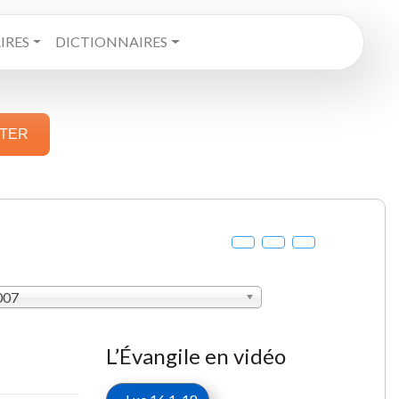
RES
DICTIONNAIRES
STER
007
L’Évangile en vidéo