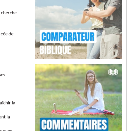
n cherche
rcée de
ses
aîchir la
ant la
ous, ne