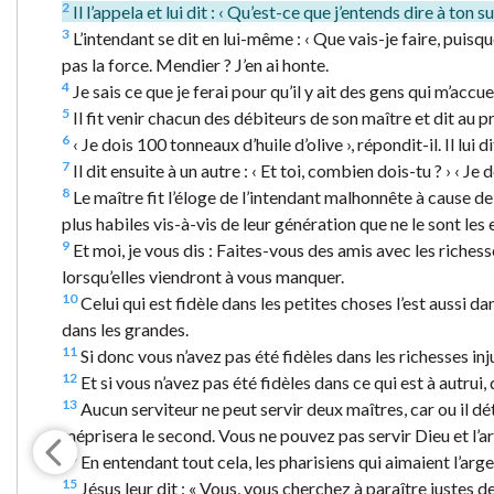
2
Il l’appela et lui dit : ‹ Qu’est-ce que j’entends dire à to
3
L’intendant se dit en lui-même : ‹ Que vais-je faire, puisqu
pas la force. Mendier ? J’en ai honte.
4
Je sais ce que je ferai pour qu’il y ait des gens qui m’acc
5
Il fit venir chacun des débiteurs de son maître et dit au 
6
‹ Je dois 100 tonneaux d’huile d’olive ›, répondit-il. Il lui di
7
Il dit ensuite à un autre : ‹ Et toi, combien dois-tu ? › ‹ Je d
8
Le maître fit l’éloge de l’intendant malhonnête à cause de 
plus habiles vis-à-vis de leur génération que ne le sont les 
9
Et moi, je vous dis : Faites-vous des amis avec les richesse
lorsqu’elles viendront à vous manquer.
10
Celui qui est fidèle dans les petites choses l’est aussi da
dans les grandes.
11
Si donc vous n’avez pas été fidèles dans les richesses inj
12
Et si vous n’avez pas été fidèles dans ce qui est à autrui,
13
Aucun serviteur ne peut servir deux maîtres, car ou il dé
méprisera le second. Vous ne pouvez pas servir Dieu et l’ar
14
En entendant tout cela, les pharisiens qui aimaient l’arg
15
Jésus leur dit : « Vous, vous cherchez à paraître justes 