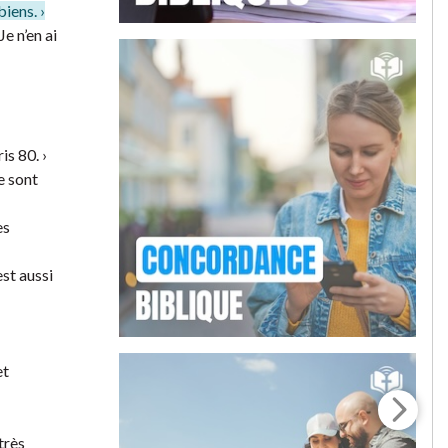
biens. ›
e n’en ai
is 80. ›
e sont
es
est aussi
et
très