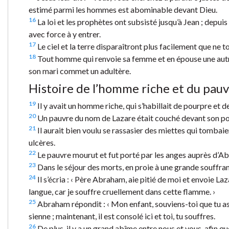
estimé parmi les hommes est abominable devant Dieu.
16
La loi et les prophètes ont subsisté jusqu’à Jean ; depu
avec force à y entrer.
17
Le ciel et la terre disparaîtront plus facilement que ne to
18
Tout homme qui renvoie sa femme et en épouse une aut
son mari commet un adultère.
Histoire de l’homme riche et du pau
19
Il y avait un homme riche, qui s’habillait de pourpre et de
20
Un pauvre du nom de Lazare était couché devant son port
21
Il aurait bien voulu se rassasier des miettes qui tombai
ulcères.
22
Le pauvre mourut et fut porté par les anges auprès d’Abr
23
Dans le séjour des morts, en proie à une grande souffranc
24
Il s’écria : ‹ Père Abraham, aie pitié de moi et envoie La
langue, car je souffre cruellement dans cette flamme. ›
25
Abraham répondit : ‹ Mon enfant, souviens-toi que tu as
sienne ; maintenant, il est consolé ici et toi, tu souffres.
26
De plus, il y a un grand abîme entre nous et vous, afin q