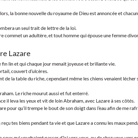
is lors, la bonne nouvelle du royaume de Dieu est annoncée et chacu
mbera un seul trait de lettre de la loi.
re commet un adultère, et tout homme qui épouse une femme divo
vre Lazare
 fin lin et qui chaque jour menait joyeuse et brillante vie.
ail, couvert d’ulcères.
ent de la table du riche, cependant même les chiens venaient lécher 
aham. Le riche mourut aussi et fut enterré.
e il leva les yeux et vit de loin Abraham, avec Lazare à ses côtés.
zare pour qu’il trempe le bout de son doigt dans l’eau afin de me rafr
 reçu tes biens pendant ta vie et que Lazare a connu les maux pend
ue ceux qui voudraient passer d’ici vers vous, ou de chez vous vers n