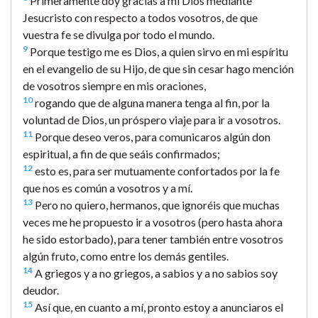
Primeramente doy gracias a mi Dios mediante
Jesucristo con respecto a todos vosotros, de que
vuestra fe se divulga por todo el mundo.
9
Porque testigo me es Dios, a quien sirvo en mi espíritu
en el evangelio de su Hijo, de que sin cesar hago mención
de vosotros siempre en mis oraciones,
10
rogando que de alguna manera tenga al fin, por la
voluntad de Dios, un próspero viaje para ir a vosotros.
11
Porque deseo veros, para comunicaros algún don
espiritual, a fin de que seáis confirmados;
12
esto es, para ser mutuamente confortados por la fe
que nos es común a vosotros y a mí.
13
Pero no quiero, hermanos, que ignoréis que muchas
veces me he propuesto ir a vosotros (pero hasta ahora
he sido estorbado), para tener también entre vosotros
algún fruto, como entre los demás gentiles.
14
A griegos y a no griegos, a sabios y a no sabios soy
deudor.
15
Así que, en cuanto a mí, pronto estoy a anunciaros el