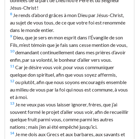
données de la part de Dieu notre Père et du Seigneur
Jésus-Christ !
8
Je rends d’abord grâces à mon Dieu par Jésus-Christ,
au sujet de vous tous, de ce que votre foi est renommée
dans le monde entier.
9
Dieu, que je sers en mon esprit dans l’Évangile de son
Fils, m’est témoin que je fais sans cesse mention de vous,
10
demandant continuellement dans mes prières d’avoir
enfin, par sa volonté, le bonheur d’aller vers vous.
11
Car je désire vous voir, pour vous communiquer
quelque don spirituel, afin que vous soyez affermis,
12
ou plutôt, afin que nous soyons encouragés ensemble
au milieu de vous par la foi qui nous est commune, à vous
et à moi.
13
Je ne veux pas vous laisser ignorer, frères, que j’ai
souvent formé le projet d’aller vous voir, afin de recueillir
quelque fruit parmi vous, comme parmi les autres
nations ; mais j’en ai été empêché jusqu’ici.
14
Je me dois aux Grecs et aux barbares, aux savants et