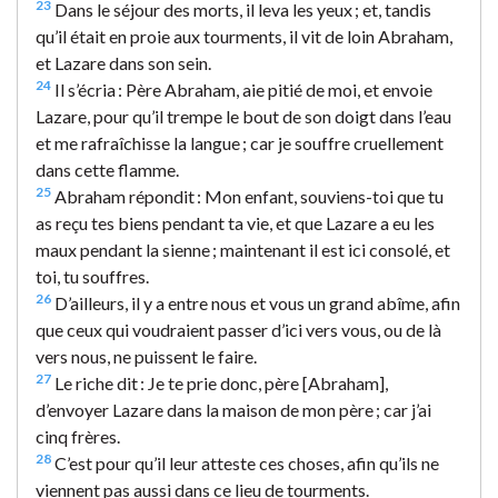
23
Dans le séjour des morts, il leva les yeux ; et, tandis
qu’il était en proie aux tourments, il vit de loin Abraham,
et Lazare dans son sein.
24
Il s’écria : Père Abraham, aie pitié de moi, et envoie
Lazare, pour qu’il trempe le bout de son doigt dans l’eau
et me rafraîchisse la langue ; car je souffre cruellement
dans cette flamme.
25
Abraham répondit : Mon enfant, souviens-toi que tu
as reçu tes biens pendant ta vie, et que Lazare a eu les
maux pendant la sienne ; maintenant il est ici consolé, et
toi, tu souffres.
26
D’ailleurs, il y a entre nous et vous un grand abîme, afin
que ceux qui voudraient passer d’ici vers vous, ou de là
vers nous, ne puissent le faire.
27
Le riche dit : Je te prie donc, père [Abraham],
d’envoyer Lazare dans la maison de mon père ; car j’ai
cinq frères.
28
C’est pour qu’il leur atteste ces choses, afin qu’ils ne
viennent pas aussi dans ce lieu de tourments.