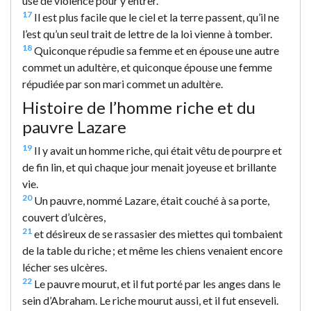
use de violence pour y entrer.
17
Il est plus facile que le ciel et la terre passent, qu’il ne
l’est qu’un seul trait de lettre de la loi vienne à tomber.
18
Quiconque répudie sa femme et en épouse une autre
commet un adultère, et quiconque épouse une femme
répudiée par son mari commet un adultère.
Histoire de l’homme riche et du
pauvre Lazare
19
Il y avait un homme riche, qui était vêtu de pourpre et
de fin lin, et qui chaque jour menait joyeuse et brillante
vie.
20
Un pauvre, nommé Lazare, était couché à sa porte,
couvert d’ulcères,
21
et désireux de se rassasier des miettes qui tombaient
de la table du riche ; et même les chiens venaient encore
lécher ses ulcères.
22
Le pauvre mourut, et il fut porté par les anges dans le
sein d’Abraham. Le riche mourut aussi, et il fut enseveli.