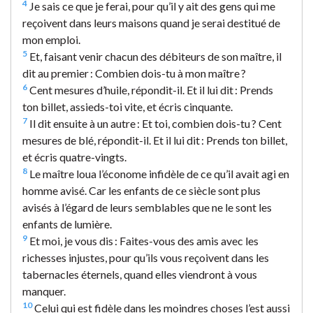
4
Je sais ce que je ferai, pour qu’il y ait des gens qui me
reçoivent dans leurs maisons quand je serai destitué de
mon emploi.
5
Et, faisant venir chacun des débiteurs de son maître, il
dit au premier : Combien dois-tu à mon maître ?
6
Cent mesures d’huile, répondit-il. Et il lui dit : Prends
ton billet, assieds-toi vite, et écris cinquante.
7
Il dit ensuite à un autre : Et toi, combien dois-tu ? Cent
mesures de blé, répondit-il. Et il lui dit : Prends ton billet,
et écris quatre-vingts.
8
Le maître loua l’économe infidèle de ce qu’il avait agi en
homme avisé. Car les enfants de ce siècle sont plus
avisés à l’égard de leurs semblables que ne le sont les
enfants de lumière.
9
Et moi, je vous dis : Faites-vous des amis avec les
richesses injustes, pour qu’ils vous reçoivent dans les
tabernacles éternels, quand elles viendront à vous
manquer.
10
Celui qui est fidèle dans les moindres choses l’est aussi