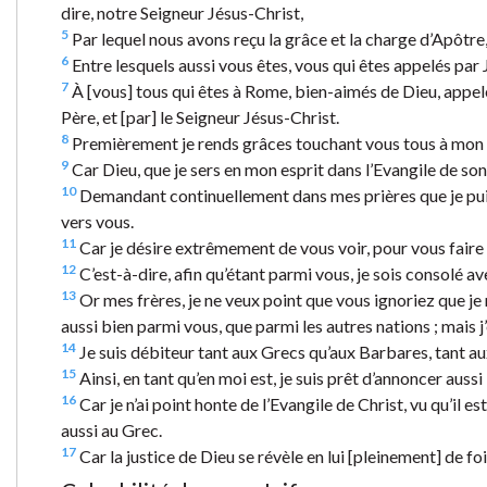
dire, notre Seigneur Jésus-Christ,
5
Par lequel nous avons reçu la grâce et la charge d’Apôtre,
6
Entre lesquels aussi vous êtes, vous qui êtes appelés par 
7
À [vous] tous qui êtes à Rome, bien-aimés de Dieu, appelés
Père, et [par] le Seigneur Jésus-Christ.
8
Premièrement je rends grâces touchant vous tous à mon D
9
Car Dieu, que je sers en mon esprit dans l’Evangile de son 
10
Demandant continuellement dans mes prières que je puis
vers vous.
11
Car je désire extrêmement de vous voir, pour vous faire 
12
C’est-à-dire, afin qu’étant parmi vous, je sois consolé a
13
Or mes frères, je ne veux point que vous ignoriez que je m
aussi bien parmi vous, que parmi les autres nations ; mais j
14
Je suis débiteur tant aux Grecs qu’aux Barbares, tant au
15
Ainsi, en tant qu’en moi est, je suis prêt d’annoncer aussi
16
Car je n’ai point honte de l’Evangile de Christ, vu qu’il e
aussi au Grec.
17
Car la justice de Dieu se révèle en lui [pleinement] de foi en