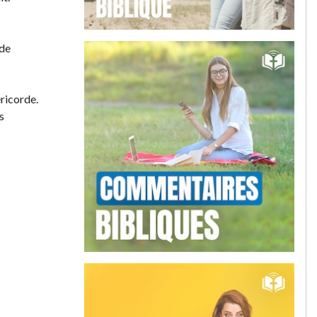
 de
éricorde.
s