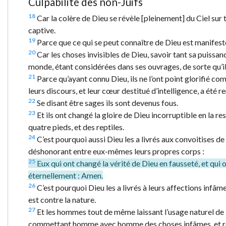
Culpabilité des non-Juifs
18
Car la colère de Dieu se révèle [pleinement] du Ciel sur 
captive.
19
Parce que ce qui se peut connaître de Dieu est manifesté 
20
Car les choses invisibles de Dieu, savoir tant sa puissanc
monde, étant considérées dans ses ouvrages, de sorte qu’il
21
Parce qu’ayant connu Dieu, ils ne l’ont point glorifié com
leurs discours, et leur cœur destitué d’intelligence, a été 
22
Se disant être sages ils sont devenus fous.
23
Et ils ont changé la gloire de Dieu incorruptible en la r
quatre pieds, et des reptiles.
24
C’est pourquoi aussi Dieu les a livrés aux convoitises de
déshonorant entre eux-mêmes leurs propres corps :
25
Eux qui ont changé la vérité de Dieu en fausseté, et qui 
éternellement : Amen.
26
C’est pourquoi Dieu les a livrés à leurs affections infâ
est contre la nature.
27
Et les hommes tout de même laissant l’usage naturel de l
commettant homme avec homme des choses infâmes, et recev