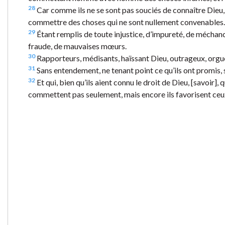
28
Car comme ils ne se sont pas souciés de connaître Dieu, 
commettre des choses qui ne sont nullement convenables.
29
Étant remplis de toute injustice, d’impureté, de méchance
fraude, de mauvaises mœurs.
30
Rapporteurs, médisants, haïssant Dieu, outrageux, orguei
31
Sans entendement, ne tenant point ce qu’ils ont promis, s
32
Et qui, bien qu’ils aient connu le droit de Dieu, [savoir]
commettent pas seulement, mais encore ils favorisent ceu