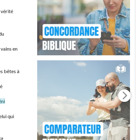
 vérité
du
 vains en
es bêtes à
té
éni
lui qui
it.