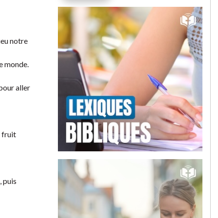
ieu notre
le monde.
our aller
 fruit
, puis