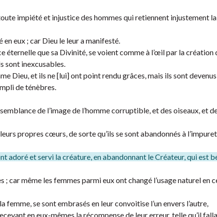
toute impiété et injustice des hommes qui retiennent injustement la
en eux ; car Dieu le leur a manifesté.
e éternelle que sa Divinité, se voient comme à l’œil par la création 
s sont inexcusables.
me Dieu, et ils ne [lui] ont point rendu grâces, mais ils sont devenus
rempli de ténèbres.
essemblance de l’image de l’homme corruptible, et des oiseaux, et d
 leurs propres cœurs, de sorte qu’ils se sont abandonnés à l’impure
ont adoré et servi la créature, en abandonnant le Créateur, qui est b
mes ; car même les femmes parmi eux ont changé l’usage naturel en ce
a femme, se sont embrasés en leur convoitise l’un envers l’autre,
ant en eux-mêmes la récompense de leur erreur, telle qu’il falla