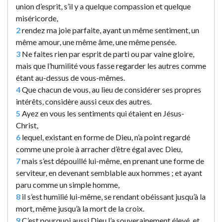
union d’esprit, s’il y a quelque compassion et quelque
miséricorde,
2
rendez ma joie parfaite, ayant un même sentiment, un
même amour, une même âme, une même pensée.
3
Ne faites rien par esprit de parti ou par vaine gloire,
mais que l’humilité vous fasse regarder les autres comme
étant au-dessus de vous-mêmes.
4
Que chacun de vous, au lieu de considérer ses propres
intérêts, considère aussi ceux des autres.
5
Ayez en vous les sentiments qui étaient en Jésus-
Christ,
6
lequel, existant en forme de Dieu, n’a point regardé
comme une proie à arracher d’être égal avec Dieu,
7
mais s’est dépouillé lui-même, en prenant une forme de
serviteur, en devenant semblable aux hommes ; et ayant
paru comme un simple homme,
8
il s’est humilié lui-même, se rendant obéissant jusqu’à la
mort, même jusqu’à la mort de la croix.
9
C’est pourquoi aussi Dieu l’a souverainement élevé, et