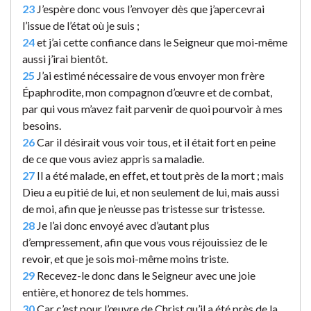
23
J’espère donc vous l’envoyer dès que j’apercevrai
l’issue de l’état où je suis ;
24
et j’ai cette confiance dans le Seigneur que moi-même
aussi j’irai bientôt.
25
J’ai estimé nécessaire de vous envoyer mon frère
Épaphrodite, mon compagnon d’œuvre et de combat,
par qui vous m’avez fait parvenir de quoi pourvoir à mes
besoins.
26
Car il désirait vous voir tous, et il était fort en peine
de ce que vous aviez appris sa maladie.
27
Il a été malade, en effet, et tout près de la mort ; mais
Dieu a eu pitié de lui, et non seulement de lui, mais aussi
de moi, afin que je n’eusse pas tristesse sur tristesse.
28
Je l’ai donc envoyé avec d’autant plus
d’empressement, afin que vous vous réjouissiez de le
revoir, et que je sois moi-même moins triste.
29
Recevez-le donc dans le Seigneur avec une joie
entière, et honorez de tels hommes.
30
Car c’est pour l’œuvre de Christ qu’il a été près de la