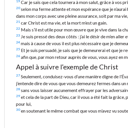
19
Car je sais que cela tournera à mon salut, grâce à vos priè
20
selon ma ferme attente et mon espérance que je n’aurai 
dans mon corps avec une pleine assurance, soit par ma vie,
21
car Christ est ma vie, et la mort m’est un gain.
22
Mais s’il est utile pour mon œuvre que je vive dans la chai
23
Je suis pressé des deux côtés : j’ai le désir de m’en aller 
24
mais à cause de vous il est plus nécessaire que je demeur
25
Et je suis persuadé, je sais que je demeurerai et que je r
26
afin que, par mon retour auprès de vous, vous ayez en mo
Appel à suivre l’exemple de Christ
27
Seulement, conduisez-vous d’une manière digne de l’Évangi
j’entende dire de vous que vous demeurez fermes dans un 
28
sans vous laisser aucunement effrayer par les adversaire
29
et cela de la part de Dieu, car il vous a été fait la grâce
pour lui,
30
en soutenant le même combat que vous m’avez vu souteni