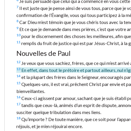
Je suis persuadé que celui qui a commencé en vous cette 
7
Il est juste que je pense ainsi de vous tous, parce que je 
confirmation de l’Évangile, vous qui tous participez à la 
8
Car Dieu m’est témoin que je vous chéris tous avec la ten
9
Et ce que je demande dans mes prières, c’est que votre a
10
pour le discernement des choses les meilleures, afin que
11
remplis du fruit de justice qui est par Jésus-Christ, à la g
Nouvelles de Paul
12
Je veux que vous sachiez, frères, que ce qui m’est arrivé
13
En effet, dans tout le prétoire et partout ailleurs, nul n’i
14
et la plupart des frères dans le Seigneur, encouragés par
15
Quelques-uns, il est vrai, prêchent Christ par envie et pa
bienveillantes.
16
Ceux-ci agissent par amour, sachant que je suis établi po
17
tandis que ceux-là, animés d’un esprit de dispute, annon
susciter quelque tribulation dans mes liens.
18
Qu’importe ? De toute manière, que ce soit pour l’appare
réjouis, et je m’en réjouirai encore.