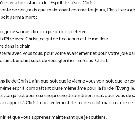
res et à l’assistance de l’Esprit de Jésus-Christ,
honte de rien, mais que, maintenant comme toujours, Christ sera glo
 soit par ma mort ;
r, je ne saurais dire ce que je dois préférer.
et d’être avec Christ, ce qui de beaucoup est le meilleur ;
e dans la chair.
esterai avec vous tous, pour votre avancement et pour votre joie dans
i un abondant sujet de vous glorifier en Jésus-Christ.
le de Christ, afin que, soit que je vienne vous voir, soit que je res
même esprit, combattant d’une même âme pour la foi de l’Évangile,
s, ce qui est pour eux une preuve de perdition, mais pour vous de sa
, par rapport à Christ, non seulement de croire en lui, mais encore de 
r, et que vous apprenez maintenant que je soutiens.