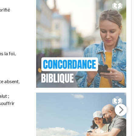
rifié
 la foi,
te absent,
lut ;
souffrir