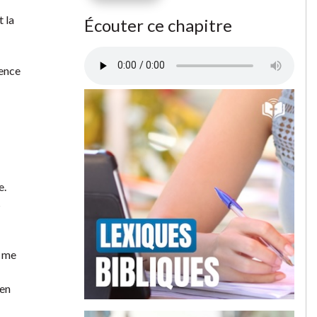
t la
Écouter ce chapitre
gence
e.
s
e me
’en