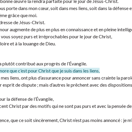
bonne œuvre la rendra parfaite pour le jour de Jésus-Christ.
vous porte dans mon cœur, soit dans mes liens, soit dans la défense e
même grâce que moi.
dresse de Jésus-Christ.
mour augmente de plus en plus en connaissance et en pleine intelli
 vous soyez purs et irréprochables pour le jour de Christ,
loire et à la louange de Dieu.
 a plutôt contribué aux progrès de l’Évangile.
gnore que c’est pour Christ que je suis dans les liens,
 mes liens, ont plus d’assurance pour annoncer sans crainte la parol
r esprit de dispute ; mais d’autres le prêchent avec des disposition
ur la défense de l’Évangile,
cent Christ par des motifs qui ne sont pas purs et avec la pensée d
nce, que ce soit sincèrement, Christ n’est pas moins annoncé : je m