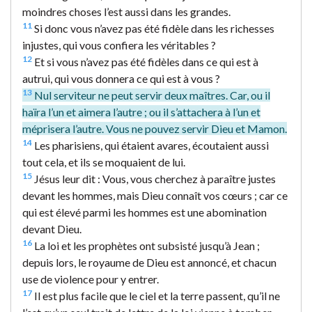
moindres choses l’est aussi dans les grandes.
11
Si donc vous n’avez pas été fidèle dans les richesses
injustes, qui vous confiera les véritables ?
12
Et si vous n’avez pas été fidèles dans ce qui est à
autrui, qui vous donnera ce qui est à vous ?
13
Nul serviteur ne peut servir deux maîtres. Car, ou il
haïra l’un et aimera l’autre ; ou il s’attachera à l’un et
méprisera l’autre. Vous ne pouvez servir Dieu et Mamon.
14
Les pharisiens, qui étaient avares, écoutaient aussi
tout cela, et ils se moquaient de lui.
15
Jésus leur dit : Vous, vous cherchez à paraître justes
devant les hommes, mais Dieu connaît vos cœurs ; car ce
qui est élevé parmi les hommes est une abomination
devant Dieu.
16
La loi et les prophètes ont subsisté jusqu’à Jean ;
depuis lors, le royaume de Dieu est annoncé, et chacun
use de violence pour y entrer.
17
Il est plus facile que le ciel et la terre passent, qu’il ne