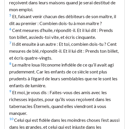
reçoivent dans leurs maisons quand je serai destitué de
mon emploi.
5
Et, faisant venir chacun des débiteurs de son maître, il
dit au premier : Combien dois-tu à mon maître ?
6
Cent mesures d’huile, répondit-il. Et il lui dit : Prends
ton billet, assieds-toi vite, et écris cinquante.
7
Il dit ensuite à un autre : Et toi, combien dois-tu ? Cent
mesures de blé, répondit-il. Et il lui dit : Prends ton billet,
et écris quatre-vingts.
8
Le maître loua l’économe infidèle de ce qu’il avait agi
prudemment. Car les enfants de ce siècle sont plus
prudents à l’égard de leurs semblables que ne le sont les
enfants de lumière.
9
Et moi, je vous dis : Faites-vous des amis avec les
richesses injustes, pour qu’ils vous reçoivent dans les
tabernacles Éternels, quand elles viendront à vous
manquer.
10
Celui qui est fidèle dans les moindres choses l’est aussi
dans les grandes, et celui qui est injuste dans les