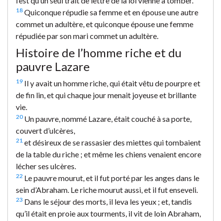
l’est qu’un seul trait de lettre de la loi vienne à tomber.
18
Quiconque répudie sa femme et en épouse une autre
commet un adultère, et quiconque épouse une femme
répudiée par son mari commet un adultère.
Histoire de l’homme riche et du
pauvre Lazare
19
Il y avait un homme riche, qui était vêtu de pourpre et
de fin lin, et qui chaque jour menait joyeuse et brillante
vie.
20
Un pauvre, nommé Lazare, était couché à sa porte,
couvert d’ulcères,
21
et désireux de se rassasier des miettes qui tombaient
de la table du riche ; et même les chiens venaient encore
lécher ses ulcères.
22
Le pauvre mourut, et il fut porté par les anges dans le
sein d’Abraham. Le riche mourut aussi, et il fut enseveli.
23
Dans le séjour des morts, il leva les yeux ; et, tandis
qu’il était en proie aux tourments, il vit de loin Abraham,