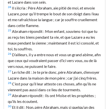
et Lazare dans son sein.
24
Il s’écria : Père Abraham, aie pitié de moi, et envoie
Lazare, pour qu’il trempe le bout de son doigt dans l’eau
et me rafraîchisse la langue ; car je souffre cruellement
dans cette flamme.
25
Abraham répondit : Mon enfant, souviens-toi que tu
as reçu tes biens pendant ta vie, et que Lazare a eu les
maux pendant la sienne ; maintenant il est ici consolé, et
toi, tu souffres.
26
D’ailleurs, il y a entre nous et vous un grand abîme, afin
que ceux qui voudraient passer d’ici vers vous, ou de là
vers nous, ne puissent le faire.
27
Le riche dit : Je te prie donc, père Abraham, d’envoyer
Lazare dans la maison de mon père ; car j’ai cinq frères.
28
C’est pour qu’il leur atteste ces choses, afin qu’ils ne
viennent pas aussi dans ce lieu de tourments.
29
Abraham répondit : Ils ont Moïse et les prophètes ;
qu’ils les écoutent.
30
Et il dit : Non, père Abraham, mais si quelqu’un des