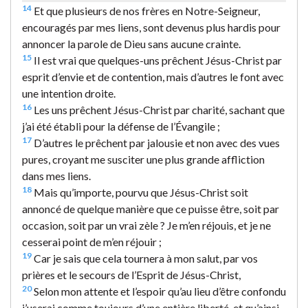
14
Et que plusieurs de nos frères en Notre-Seigneur,
encouragés par mes liens, sont devenus plus hardis pour
annoncer la parole de Dieu sans aucune crainte.
15
Il est vrai que quelques-uns prêchent Jésus-Christ par
esprit d’envie et de contention, mais d’autres le font avec
une intention droite.
16
Les uns prêchent Jésus-Christ par charité, sachant que
j’ai été établi pour la défense de l’Évangile ;
17
D’autres le prêchent par jalousie et non avec des vues
pures, croyant me susciter une plus grande affliction
dans mes liens.
18
Mais qu’importe, pourvu que Jésus-Christ soit
annoncé de quelque manière que ce puisse être, soit par
occasion, soit par un vrai zèle ? Je m’en réjouis, et je ne
cesserai point de m’en réjouir ;
19
Car je sais que cela tournera à mon salut, par vos
prières et le secours de l’Esprit de Jésus-Christ,
20
Selon mon attente et l’espoir qu’au lieu d’être confondu
j’userai comme toujours d’une entière liberté, et qu’ainsi