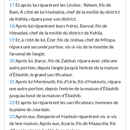
17
Et après lui réparèrent les Lévites : Rehum, fils de
Bani. À côté de lui Hashabia, chef de la moitié du district
de Kehila, répara pour son district.
18
Après lui réparèrent leurs frères, Bavvaï, fils de
Hénadad, chef de la moitié du district de Kehila.
19
Et, à côté de lui, Ézer, fils de Jéshua, chef de Mitspa,
répara une seconde portion, vis-à-vis de la montée de
l’arsenal de l’angle.
20
Après lui, Baruc, fils de Zabbaï, répara avec zèle une
autre portion, depuis l’angle jusqu’à l’entrée de la maison
d’Éliashib, le grand sacrificateur.
21
Après lui Merémoth, fils d’Urie, fils d’Hakkots, répara
une autre portion, depuis l’entrée de la maison d’Éliashib
jusqu’au bout de la maison d’Éliashib.
22
Et après lui réparèrent les sacrificateurs, hommes de
la plaine du Jourdain.
23
Après eux, Benjamin et Hashub réparèrent vis-à-vis
de leur maison. Après eux, Azaria, fils de Maascéïa, fils