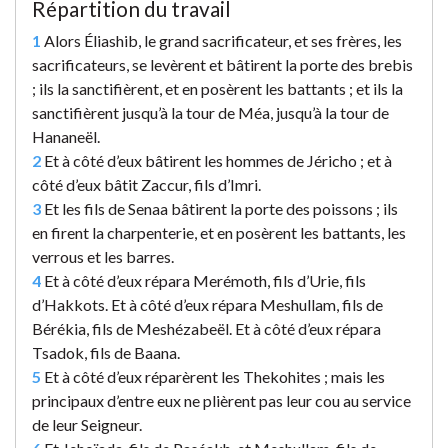
Répartition du travail
1
Alors Éliashib, le grand sacrificateur, et ses frères, les
sacrificateurs, se levèrent et bâtirent la porte des brebis
; ils la sanctifièrent, et en posèrent les battants ; et ils la
sanctifièrent jusqu’à la tour de Méa, jusqu’à la tour de
Hananeël.
2
Et à côté d’eux bâtirent les hommes de Jéricho ; et à
côté d’eux bâtit Zaccur, fils d’Imri.
3
Et les fils de Senaa bâtirent la porte des poissons ; ils
en firent la charpenterie, et en posèrent les battants, les
verrous et les barres.
4
Et à côté d’eux répara Merémoth, fils d’Urie, fils
d’Hakkots. Et à côté d’eux répara Meshullam, fils de
Bérékia, fils de Meshézabeël. Et à côté d’eux répara
Tsadok, fils de Baana.
5
Et à côté d’eux réparèrent les Thekohites ; mais les
principaux d’entre eux ne plièrent pas leur cou au service
de leur Seigneur.