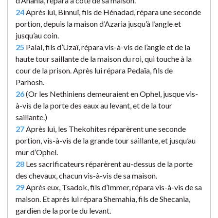
d’Anania, répara à côté de sa maison.
24
Après lui, Binnuï, fils de Hénadad, répara une seconde
portion, depuis la maison d’Azaria jusqu’à l’angle et
jusqu’au coin.
25
Palal, fils d’Uzaï, répara vis-à-vis de l’angle et de la
haute tour saillante de la maison du roi, qui touche à la
cour de la prison. Après lui répara Pedaïa, fils de
Parhosh.
26
(Or les Nethiniens demeuraient en Ophel, jusque vis-
à-vis de la porte des eaux au levant, et de la tour
saillante.)
27
Après lui, les Thekohites réparèrent une seconde
portion, vis-à-vis de la grande tour saillante, et jusqu’au
mur d’Ophel.
28
Les sacrificateurs réparèrent au-dessus de la porte
des chevaux, chacun vis-à-vis de sa maison.
29
Après eux, Tsadok, fils d’Immer, répara vis-à-vis de sa
maison. Et après lui répara Shemahia, fils de Shecania,
gardien de la porte du levant.