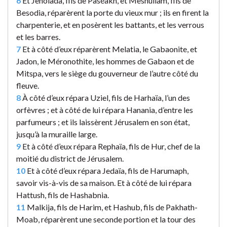
6
Et Jehoïada, fils de Paséakh, et Meshullam, fils de
Besodia, réparèrent la porte du vieux mur ; ils en firent la
charpenterie, et en posèrent les battants, et les verrous
et les barres.
7
Et à côté d’eux réparèrent Melatia, le Gabaonite, et
Jadon, le Méronothite, les hommes de Gabaon et de
Mitspa, vers le siège du gouverneur de l’autre côté du
fleuve.
8
À côté d’eux répara Uziel, fils de Harhaïa, l’un des
orfèvres ; et à côté de lui répara Hanania, d’entre les
parfumeurs ; et ils laissèrent Jérusalem en son état,
jusqu’à la muraille large.
9
Et à côté d’eux répara Rephaïa, fils de Hur, chef de la
moitié du district de Jérusalem.
10
Et à côté d’eux répara Jedaïa, fils de Harumaph,
savoir vis-à-vis de sa maison. Et à côté de lui répara
Hattush, fils de Hashabnia.
11
Malkija, fils de Harim, et Hashub, fils de Pakhath-
Moab, réparèrent une seconde portion et la tour des