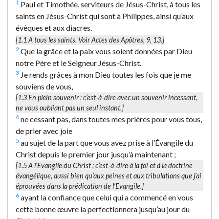
1
Paul et Timothée, serviteurs de Jésus-Christ, à tous les
saints en Jésus-Christ qui sont à Philippes, ainsi qu’aux
évêques et aux diacres.
[1.1
A tous les saints.
Voir Actes des Apôtres, 9, 13.]
2
Que la grâce et la paix vous soient données par Dieu
notre Père et le Seigneur Jésus-Christ.
3
Je rends grâces à mon Dieu toutes les fois que je me
souviens de vous,
[1.3
En plein souvenir
; c’est-à-dire avec un souvenir incessant,
ne vous oubliant pas un seul instant.]
4
ne cessant pas, dans toutes mes prières pour vous tous,
de prier avec joie
5
au sujet de la part que vous avez prise à l’Évangile du
Christ depuis le premier jour jusqu’à maintenant ;
[1.5
A l’Evangile du Christ
; c’est-à-dire à la foi et à la doctrine
évangélique, aussi bien qu’aux peines et aux tribulations que j’ai
éprouvées dans la prédication de l’Evangile.]
6
ayant la confiance que celui qui a commencé en vous
cette bonne œuvre la perfectionnera jusqu’au jour du