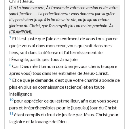
Christ Jésus.
[1.6
La bonne œuvre
, Â« l’œuvre de votre conversion et de votre
sanctification. —
La perfectionnera
: vous donnera par sa grâce
d’y persévérer jusqu’à la fin de votre vie, ou jusqu’au retour
glorieux
du Christ
, que l’on croyait plus ou moins prochain. Â»
(CRAMPON)]
7
Et il est juste que j’aie ce sentiment de vous tous, parce
que je vous ai dans mon cœur, vous qui, soit dans mes
liens, soit dans la défense et l’affermissement de
l’Évangile, participez tous à ma joie.
8
Car Dieu m’est témoin combien je vous chéris (soupire
après vous) tous dans les entrailles de Jésus-Christ.
9
Et ce que je demande, c’est que votre charité abonde de
plus en plus en connaissance (science) et en toute
intelligence
10
pour apprécier ce qui est meilleur, afin que vous soyez
purs et irrépréhensibles pour le (jusqu’au) jour du Christ
11
étant remplis du fruit de justice par Jésus-Christ, pour
la gloire et la louange de Dieu.