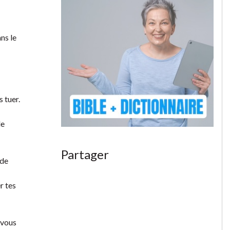
ns le
 tuer.
le
Partager
 de
r tes
 vous