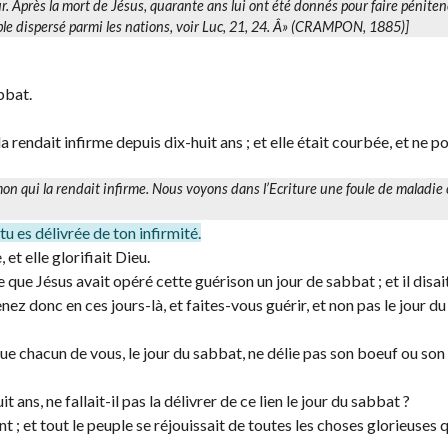
our. Après la mort de Jésus, quarante ans lui ont été donnés pour faire péniten
uple dispersé parmi les nations, voir Luc, 21, 24. Â» (CRAMPON, 1885)]
bbat.
a rendait infirme depuis dix-huit ans ; et elle était courbée, et ne p
on qui la rendait infirme. Nous voyons dans l’Ecriture une foule de maladie
 tu es délivrée de ton infirmité.
 et elle glorifiait Dieu.
 que Jésus avait opéré cette guérison un jour de sabbat ; et il disait
 venez donc en ces jours-là, et faites-vous guérir, et non pas le jour d
que chacun de vous, le jour du sabbat, ne délie pas son boeuf ou son 
t ans, ne fallait-il pas la délivrer de ce lien le jour du sabbat ?
nt ; et tout le peuple se réjouissait de toutes les choses glorieuses q