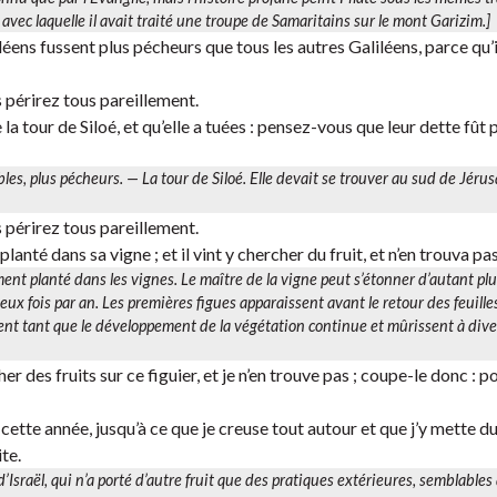
avec laquelle il avait traité une troupe de Samaritains sur le mont Garizim.]
iléens fussent plus pécheurs que tous les autres Galiléens, parce qu’i
s périrez tous pareillement.
tour de Siloé, et qu’elle a tuées : pensez-vous que leur dette fût 
ables, plus pécheurs. —
La tour de Siloé.
Elle devait se trouver au sud de Jéru
s périrez tous pareillement.
anté dans sa vigne ; et il vint y chercher du fruit, et n’en trouva pas
nt planté dans les vignes. Le maître de la vigne peut s’étonner d’autant pl
ux fois par an. Les premières figues apparaissent avant le retour des feuille
sent tant que le développement de la végétation continue et mûrissent à div
her des fruits sur ce figuier, et je n’en trouve pas ; coupe-le donc : 
 cette année, jusqu’à ce que je creuse tout autour et que j’y mette du
ite.
e d’Israël, qui n’a porté d’autre fruit que des pratiques extérieures, semblables