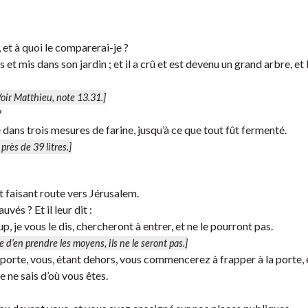
 et à quoi le comparerai-je ?
et mis dans son jardin ; et il a crû et est devenu un grand arbre, et 
oir Matthieu, note 13.31.]
?
 dans trois mesures de farine, jusqu’à ce que tout fût fermenté.
, près de 39 litres.]
, et faisant route vers Jérusalem.
uvés ? Et il leur dit :
, je vous le dis, chercheront à entrer, et ne le pourront pas.
e d’en prendre les moyens, ils ne le seront pas.]
a porte, vous, étant dehors, vous commencerez à frapper à la porte, 
e ne sais d’où vous êtes.