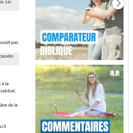
ce. Les
ouvait pas
 causées
 à la
u sabbat.
âne de la
u’il