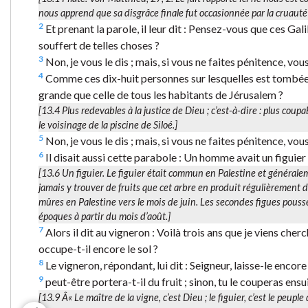
nous apprend que sa disgrâce finale fut occasionnée par la cruauté 
2
Et prenant la parole, il leur dit : Pensez-vous que ces Gal
souffert de telles choses ?
3
Non, je vous le dis ; mais, si vous ne faites pénitence, vou
4
Comme ces dix-huit personnes sur lesquelles est tombée la 
grande que celle de tous les habitants de Jérusalem ?
[13.4
Plus redevables
à la justice de Dieu ; c’est-à-dire : plus coup
le voisinage de la piscine de Siloé.]
5
Non, je vous le dis ; mais, si vous ne faites pénitence, vou
6
Il disait aussi cette parabole : Un homme avait un figuier pl
[13.6
Un figuier.
Le figuier était commun en Palestine et généraleme
jamais y trouver de fruits que cet arbre en produit régulièrement de
mûres en Palestine vers le mois de juin. Les secondes figues pous
époques à partir du mois d’août.]
7
Alors il dit au vigneron : Voilà trois ans que je viens cherc
occupe-t-il encore le sol ?
8
Le vigneron, répondant, lui dit : Seigneur, laisse-le encore
9
peut-être portera-t-il du fruit ; sinon, tu le couperas ensu
[13.9 Â« Le maître de la vigne, c’est Dieu ; le figuier, c’est le peupl