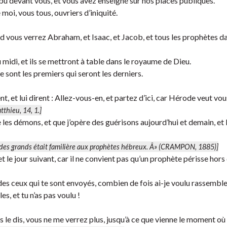
 devant vous, et vous avez enseigné sur nos places publiques.
e moi, vous tous, ouvriers d’iniquité.
nd vous verrez Abraham, et Isaac, et Jacob, et tous les prophètes da
du midi, et ils se mettront à table dans le royaume de Dieu.
ce sont les premiers qui seront les derniers.
 et lui dirent : Allez-vous-en, et partez d’ici, car Hérode veut vous
tthieu, 14, 1.]
sse les démons, et que j’opère des guérisons aujourd’hui et demain, et 
et des grands était familière aux prophètes hébreux. Â» (CRAMPON, 1885)]
t le jour suivant, car il ne convient pas qu’un prophète périsse hors
ides ceux qui te sont envoyés, combien de fois ai-je voulu rassemble
, et tu n’as pas voulu !
s le dis, vous ne me verrez plus, jusqu’à ce que vienne le moment où