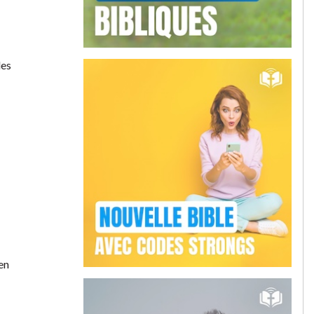
les
en