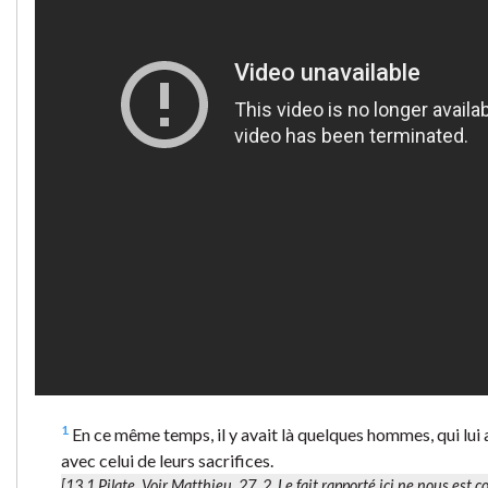
1
En ce même temps, il y avait là quelques hommes, qui lui a
avec celui de leurs sacrifices.
[13.1
Pilate.
Voir Matthieu, 27, 2. Le fait rapporté ici ne nous est c