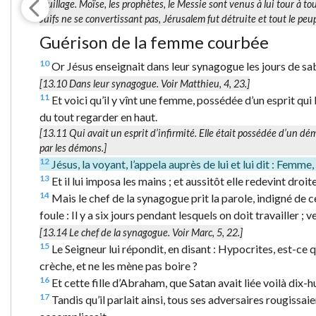
feuillage. Moïse, les prophètes, le Messie sont venus à lui tour à t
Juifs ne se convertissant pas, Jérusalem fut détruite et tout le pe
Guérison de la femme courbée
10
Or Jésus enseignait dans leur synagogue les jours de sa
[13.10 Dans leur synagogue. Voir Matthieu, 4, 23.]
11
Et voici qu’il y vînt une femme, possédée d’un esprit qui l
du tout regarder en haut.
[13.11
Qui avait un esprit d’infirmité.
Elle était possédée d’un dém
par les démons.]
12
Jésus, la voyant, l’appela auprès de lui et lui dit : Femme,
13
Et il lui imposa les mains ; et aussitôt elle redevint droite,
14
Mais le chef de la synagogue prit la parole, indigné de ce
foule : Il y a six jours pendant lesquels on doit travailler ;
[13.14
Le chef de la synagogue.
Voir Marc, 5, 22.]
15
Le Seigneur lui répondit, en disant : Hypocrites, est-ce 
crèche, et ne les mène pas boire ?
16
Et cette fille d’Abraham, que Satan avait liée voilà dix-hui
17
Tandis qu’il parlait ainsi, tous ses adversaires rougissaie