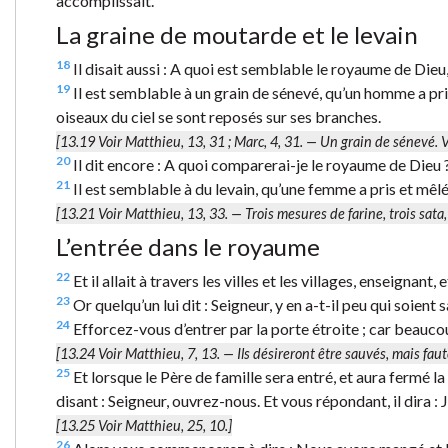
accomplissait.
La graine de moutarde et le levain
18
Il disait aussi : A quoi est semblable le royaume de Dieu,
19
Il est semblable à un grain de sénevé, qu’un homme a pris 
oiseaux du ciel se sont reposés sur ses branches.
[13.19 Voir Matthieu, 13, 31 ; Marc, 4, 31. —
Un grain de sénevé.
V
20
Il dit encore : A quoi comparerai-je le royaume de Dieu 
21
Il est semblable à du levain, qu’une femme a pris et mêlé
[13.21 Voir Matthieu, 13, 33. —
Trois mesures de farine
, trois
sata
L’entrée dans le royaume
22
Et il allait à travers les villes et les villages, enseignant
23
Or quelqu’un lui dit : Seigneur, y en a-t-il peu qui soient sa
24
Efforcez-vous d’entrer par la porte étroite ; car beaucoup
[13.24 Voir Matthieu, 7, 13. — Ils désireront être sauvés, mais faut
25
Et lorsque le Père de famille sera entré, et aura fermé l
disant : Seigneur, ouvrez-nous. Et vous répondant, il dira : J
[13.25 Voir Matthieu, 25, 10.]
26