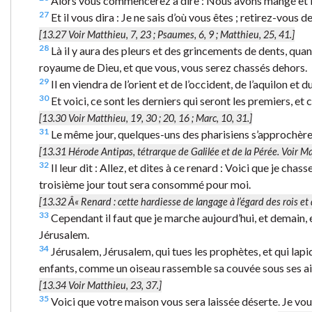
Alors vous commencerez à dire : Nous avons mangé et bu
27
Et il vous dira : Je ne sais d’où vous êtes ; retirez-vous d
[13.27 Voir Matthieu, 7, 23 ; Psaumes, 6, 9 ; Matthieu, 25, 41.]
28
Là il y aura des pleurs et des grincements de dents, qua
royaume de Dieu, et que vous, vous serez chassés dehors.
29
Il en viendra de l’orient et de l’occident, de l’aquilon et 
30
Et voici, ce sont les derniers qui seront les premiers, et 
[13.30 Voir Matthieu, 19, 30 ; 20, 16 ; Marc, 10, 31.]
31
Le même jour, quelques-uns des pharisiens s’approchèrent,
[13.31
Hérode
Antipas, tétrarque de Galilée et de la Pérée. Voir Ma
32
Il leur dit : Allez, et dites à ce renard : Voici que je cha
troisième jour tout sera consommé pour moi.
[13.32 Â«
Renard
: cette hardiesse de langage à l’égard des rois 
33
Cependant il faut que je marche aujourd’hui, et demain, e
Jérusalem.
34
Jérusalem, Jérusalem, qui tues les prophètes, et qui lap
enfants, comme un oiseau rassemble sa couvée sous ses ailes
[13.34 Voir Matthieu, 23, 37.]
35
Voici que votre maison vous sera laissée déserte. Je vou