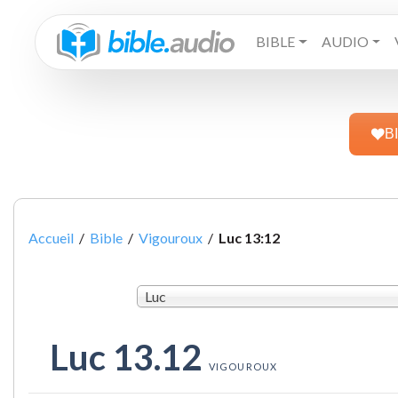
BIBLE
AUDIO
B
Accueil
/
Bible
/
Vigouroux
/
Luc 13:12
Luc
Luc 13.12
VIGOUROUX