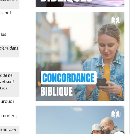
ls ont
plus
salem, dans
.
us de ne
s et sont
erses
pourquoi
 fumier ;
 à un vain