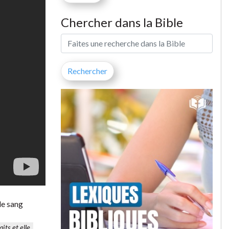
Chercher dans la Bible
le sang
its et elle