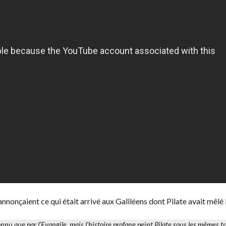
nnonçaient ce qui était arrivé aux Galiléens dont Pilate avait mêlé 
onnu que par l’Evangile, mais l’histoire profane peint Pilate sous les mêmes tra