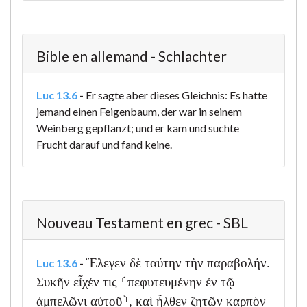
Bible en allemand - Schlachter
Luc 13.6
-
Er sagte aber dieses Gleichnis: Es hatte
jemand einen Feigenbaum, der war in seinem
Weinberg gepflanzt; und er kam und suchte
Frucht darauf und fand keine.
Nouveau Testament en grec - SBL
Ἔλεγεν δὲ ταύτην τὴν παραβολήν.
Luc 13.6
-
Συκῆν εἶχέν τις ⸂πεφυτευμένην ἐν τῷ
ἀμπελῶνι αὐτοῦ⸃, καὶ ἦλθεν ζητῶν καρπὸν