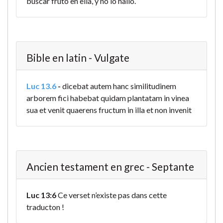
buscar fruto en ella, y no lo halló.
Bible en latin - Vulgate
Luc 13.6
-
dicebat autem hanc similitudinem
arborem fici habebat quidam plantatam in vinea
sua et venit quaerens fructum in illa et non invenit
Ancien testament en grec - Septante
Luc 13:6
Ce verset n’existe pas dans cette
traducton !