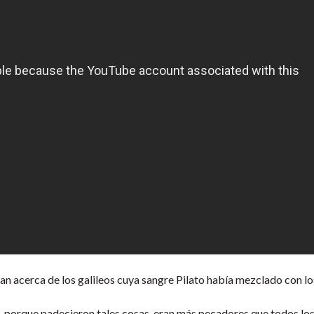
an acerca de los galileos cuya sangre Pilato había mezclado con lo
s, porque padecieron tales cosas, eran más pecadores que todos los