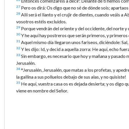
Entonces comenzaréis a decir: Delante de ti hemos comi
27
Pero os dirá: Os digo que no sé de dónde sois; apartao
28
Allí será el llanto y el crujir de dientes, cuando veáis a 
vosotros estéis excluidos.
29
Porque vendrán del oriente y del occidente, del norte y de
30
Y he aquí hay postreros que serán primeros, y primeros 
31
Aquel mismo día llegaron unos fariseos, diciéndole: Sal,
32
Y les dijo: Id, y decid a aquella zorra: He aquí, echo fu
33
Sin embargo, es necesario que hoy y mañana y pasado m
Jerusalén.
34
°Jerusalén, Jerusalén, que matas a los profetas, y apedr
la gallina a sus polluelos debajo de sus alas, y no quisiste!
35
He aquí, vuestra casa os es dejada desierta; y os digo qu
viene en nombre del Señor.