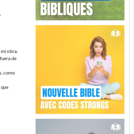
y
 mi obra.
fuera de
os, como
l que