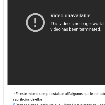
1
En este mismo tiempo estaban allí algunos que le contab
sacrificios de ellos.
2
Respondiendo Jesús, les dijo: ¿Pensáis que estos galileo