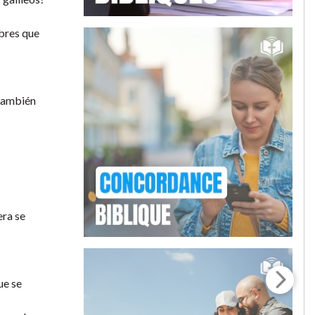
mbres que
 también
era se
ue se