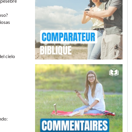
l pesebre
poso?
riosas
el cielo
ndo: