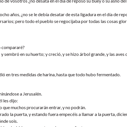
no de vosotros ¿no desata en el día de reposo su buey o su asno de
cho años, ¿no se le debía desatar de esta ligadura en el día de re
rsarios; pero todo el pueblo se regocijaba por todas las cosas glo
lo compararé?
embró en su huerto; y creció, y se hizo árbol grande, y las aves d
dió en tres medidas de harina, hasta que todo hubo fermentado.
minándose a Jerusalén.
 les dijo:
go que muchos procurarán entrar, y no podrán.
ado la puerta, y estando fuera empecéis a llamar a la puerta, dicie
ónde sois.