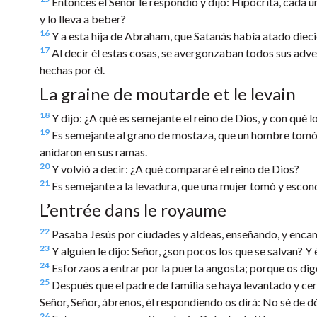
Entonces el Señor le respondió y dijo: Hipócrita, cada u
y lo lleva a beber?
16
Y a esta hija de Abraham, que Satanás había atado diecio
17
Al decir él estas cosas, se avergonzaban todos sus adve
hechas por él.
La graine de moutarde et le levain
18
Y dijo: ¿A qué es semejante el reino de Dios, y con qué 
19
Es semejante al grano de mostaza, que un hombre tomó y s
anidaron en sus ramas.
20
Y volvió a decir: ¿A qué compararé el reino de Dios?
21
Es semejante a la levadura, que una mujer tomó y escon
L’entrée dans le royaume
22
Pasaba Jesús por ciudades y aldeas, enseñando, y enca
23
Y alguien le dijo: Señor, ¿son pocos los que se salvan? Y él
24
Esforzaos a entrar por la puerta angosta; porque os di
25
Después que el padre de familia se haya levantado y cerr
Señor, Señor, ábrenos, él respondiendo os dirá: No sé de d
26