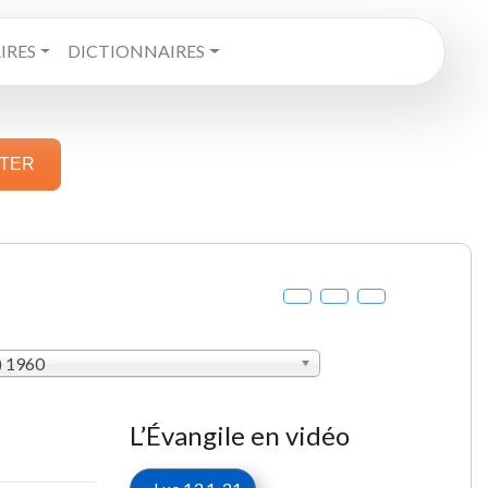
RES
DICTIONNAIRES
STER
) 1960
L’Évangile en vidéo