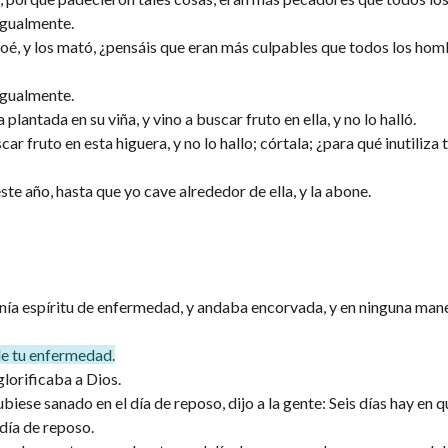
igualmente.
iloé, y los mató, ¿pensáis que eran más culpables que todos los ho
igualmente.
antada en su viña, y vino a buscar fruto en ella, y no lo halló.
ar fruto en esta higuera, y no lo hallo; córtala; ¿para qué inutiliza
ste año, hasta que yo cave alrededor de ella, y la abone.
enía espíritu de enfermedad, y andaba encorvada, y en ninguna man
 de tu enfermedad.
glorificaba a Dios.
biese sanado en el día de reposo, dijo a la gente: Seis días hay en q
 día de reposo.