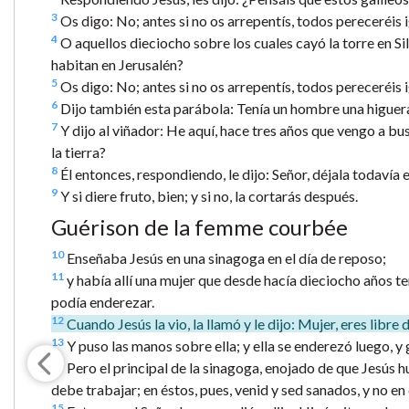
3
Os digo: No; antes si no os arrepentís, todos pereceréis 
4
O aquellos dieciocho sobre los cuales cayó la torre en S
habitan en Jerusalén?
5
Os digo: No; antes si no os arrepentís, todos pereceréis 
6
Dijo también esta parábola: Tenía un hombre una higuera pl
7
Y dijo al viñador: He aquí, hace tres años que vengo a busc
la tierra?
8
Él entonces, respondiendo, le dijo: Señor, déjala todavía e
9
Y si diere fruto, bien; y si no, la cortarás después.
Guérison de la femme courbée
10
Enseñaba Jesús en una sinagoga en el día de reposo;
11
y había allí una mujer que desde hacía dieciocho años t
podía enderezar.
12
Cuando Jesús la vio, la llamó y le dijo: Mujer, eres libre
13
Y puso las manos sobre ella; y ella se enderezó luego, y 
14
Pero el principal de la sinagoga, enojado de que Jesús hu
debe trabajar; en éstos, pues, venid y sed sanados, y no en
15