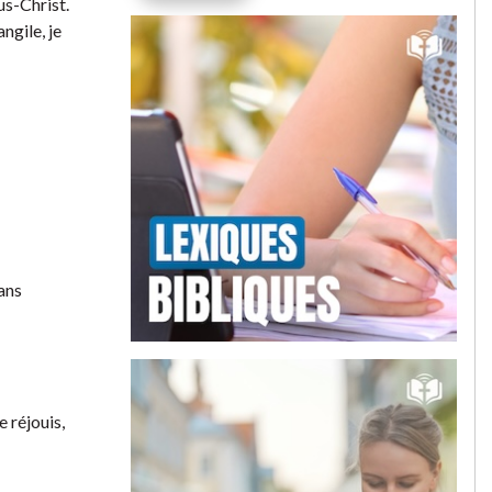
us-Christ.
ngile, je
sans
 réjouis,