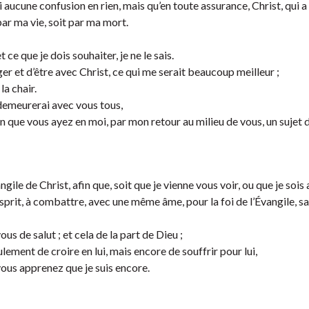
 aucune confusion en rien, mais qu’en toute assurance, Christ, qui a
par ma vie, soit par ma mort.
t ce que je dois souhaiter, je ne le sais.
ger et d’être avec Christ, ce qui me serait beaucoup meilleur ;
la chair.
 demeurerai avec vous tous,
in que vous ayez en moi, par mon retour au milieu de vous, un sujet 
e de Christ, afin que, soit que je vienne vous voir, ou que je sois 
sprit, à combattre, avec une même âme, pour la foi de l’Évangile, s
s de salut ; et cela de la part de Dieu ;
ulement de croire en lui, mais encore de souffrir pour lui,
us apprenez que je suis encore.