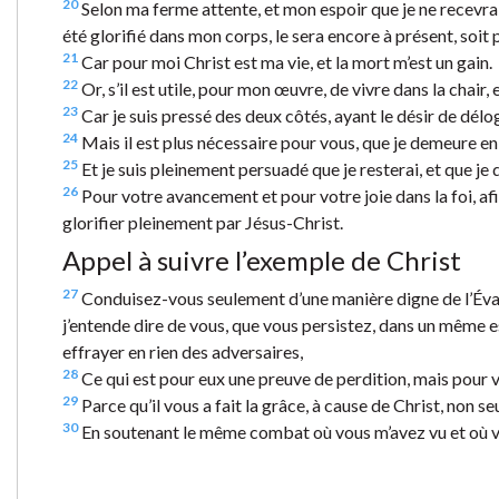
20
Selon ma ferme attente, et mon espoir que je ne recevrai
été glorifié dans mon corps, le sera encore à présent, soit 
21
Car pour moi Christ est ma vie, et la mort m’est un gain.
22
Or, s’il est utile, pour mon œuvre, de vivre dans la chair, e
23
Car je suis pressé des deux côtés, ayant le désir de délo
24
Mais il est plus nécessaire pour vous, que je demeure en 
25
Et je suis pleinement persuadé que je resterai, et que je
26
Pour votre avancement et pour votre joie dans la foi, af
glorifier pleinement par Jésus-Christ.
Appel à suivre l’exemple de Christ
27
Conduisez-vous seulement d’une manière digne de l’Évangil
j’entende dire de vous, que vous persistez, dans un même e
effrayer en rien des adversaires,
28
Ce qui est pour eux une preuve de perdition, mais pour vou
29
Parce qu’il vous a fait la grâce, à cause de Christ, non se
30
En soutenant le même combat où vous m’avez vu et où vo