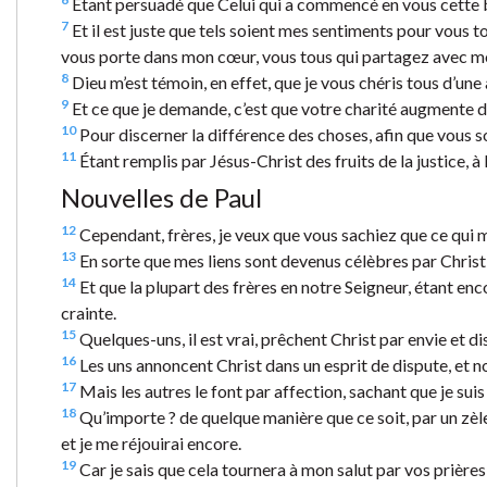
Étant persuadé que Celui qui a commencé en vous cette b
7
Et il est juste que tels soient mes sentiments pour vous tou
vous porte dans mon cœur, vous tous qui partagez avec moi 
8
Dieu m’est témoin, en effet, que je vous chéris tous d’une
9
Et ce que je demande, c’est que votre charité augmente de
10
Pour discerner la différence des choses, afin que vous so
11
Étant remplis par Jésus-Christ des fruits de la justice, à 
Nouvelles de Paul
12
Cependant, frères, je veux que vous sachiez que ce qui m’
13
En sorte que mes liens sont devenus célèbres par Christ d
14
Et que la plupart des frères en notre Seigneur, étant en
crainte.
15
Quelques-uns, il est vrai, prêchent Christ par envie et dis
16
Les uns annoncent Christ dans un esprit de dispute, et no
17
Mais les autres le font par affection, sachant que je suis
18
Qu’importe ? de quelque manière que ce soit, par un zèle 
et je me réjouirai encore.
19
Car je sais que cela tournera à mon salut par vos prières 