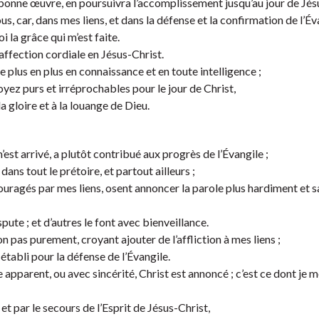
onne œuvre, en poursuivra l’accomplissement jusqu’au jour de Jés
s, car, dans mes liens, et dans la défense et la confirmation de l’Éva
la grâce qui m’est faite.
 affection cordiale en Jésus-Christ.
 plus en plus en connaissance et en toute intelligence ;
yez purs et irréprochables pour le jour de Christ,
la gloire et à la louange de Dieu.
est arrivé, a plutôt contribué aux progrès de l’Évangile ;
ans tout le prétoire, et partout ailleurs ;
couragés par mes liens, osent annoncer la parole plus hardiment et 
pute ; et d’autres le font avec bienveillance.
n pas purement, croyant ajouter de l’affliction à mes liens ;
 établi pour la défense de l’Évangile.
apparent, ou avec sincérité, Christ est annoncé ; c’est ce dont je me
et par le secours de l’Esprit de Jésus-Christ,