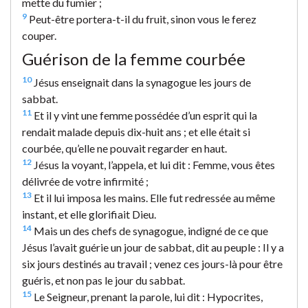
mette du fumier ;
9
Peut-être portera-t-il du fruit, sinon vous le ferez
couper.
Guérison de la femme courbée
10
Jésus enseignait dans la synagogue les jours de
sabbat.
11
Et il y vint une femme possédée d’un esprit qui la
rendait malade depuis dix-huit ans ; et elle était si
courbée, qu’elle ne pouvait regarder en haut.
12
Jésus la voyant, l’appela, et lui dit : Femme, vous êtes
délivrée de votre infirmité ;
13
Et il lui imposa les mains. Elle fut redressée au même
instant, et elle glorifiait Dieu.
14
Mais un des chefs de synagogue, indigné de ce que
Jésus l’avait guérie un jour de sabbat, dit au peuple : Il y a
six jours destinés au travail ; venez ces jours-là pour être
guéris, et non pas le jour du sabbat.
15
Le Seigneur, prenant la parole, lui dit : Hypocrites,