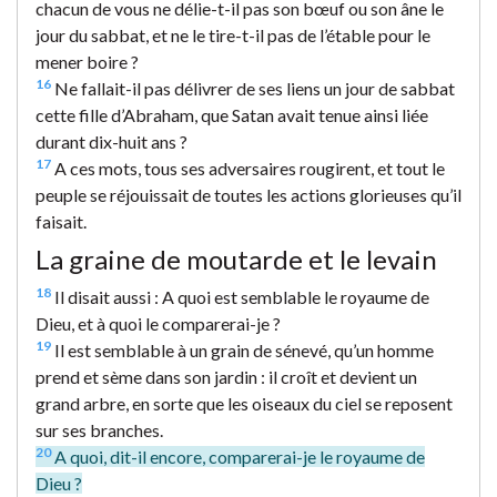
chacun de vous ne délie-t-il pas son bœuf ou son âne le
jour du sabbat, et ne le tire-t-il pas de l’étable pour le
mener boire ?
16
Ne fallait-il pas délivrer de ses liens un jour de sabbat
cette fille d’Abraham, que Satan avait tenue ainsi liée
durant dix-huit ans ?
17
A ces mots, tous ses adversaires rougirent, et tout le
peuple se réjouissait de toutes les actions glorieuses qu’il
faisait.
La graine de moutarde et le levain
18
Il disait aussi : A quoi est semblable le royaume de
Dieu, et à quoi le comparerai-je ?
19
Il est semblable à un grain de sénevé, qu’un homme
prend et sème dans son jardin : il croît et devient un
grand arbre, en sorte que les oiseaux du ciel se reposent
sur ses branches.
20
A quoi, dit-il encore, comparerai-je le royaume de
Dieu ?