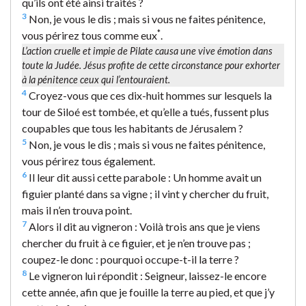
qu’ils ont été ainsi traités ?
3
Non, je vous le dis ; mais si vous ne faites pénitence,
*
vous périrez tous comme eux
.
L’action cruelle et impie de Pilate causa une vive émotion dans
toute la Judée. Jésus profite de cette circonstance pour exhorter
à la pénitence ceux qui l’entouraient.
4
Croyez-vous que ces dix-huit hommes sur lesquels la
tour de Siloé est tombée, et qu’elle a tués, fussent plus
coupables que tous les habitants de Jérusalem ?
5
Non, je vous le dis ; mais si vous ne faites pénitence,
vous périrez tous également.
6
Il leur dit aussi cette parabole : Un homme avait un
figuier planté dans sa vigne ; il vint y chercher du fruit,
mais il n’en trouva point.
7
Alors il dit au vigneron : Voilà trois ans que je viens
chercher du fruit à ce figuier, et je n’en trouve pas ;
coupez-le donc : pourquoi occupe-t-il la terre ?
8
Le vigneron lui répondit : Seigneur, laissez-le encore
cette année, afin que je fouille la terre au pied, et que j’y