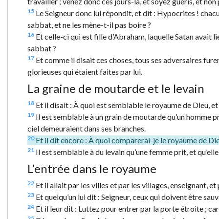
travailler ; venez donc ces jours-là, et soyez guéris, et non
15
Le Seigneur donc lui répondit, et dit : Hypocrites ! chac
sabbat, et ne les mène-t-il pas boire ?
16
Et celle-ci qui est fille d’Abraham, laquelle Satan avait liée,
sabbat ?
17
Et comme il disait ces choses, tous ses adversaires furen
glorieuses qui étaient faites par lui.
La graine de moutarde et le levain
18
Et il disait : À quoi est semblable le royaume de Dieu, et
19
Il est semblable à un grain de moutarde qu’un homme prit e
ciel demeuraient dans ses branches.
20
Et il dit encore : À quoi comparerai-je le royaume de Di
21
Il est semblable à du levain qu’une femme prit, et qu’elle
L’entrée dans le royaume
22
Et il allait par les villes et par les villages, enseignant,
23
Et quelqu’un lui dit : Seigneur, ceux qui doivent être sau
24
Et il leur dit : Luttez pour entrer par la porte étroite ; 
25