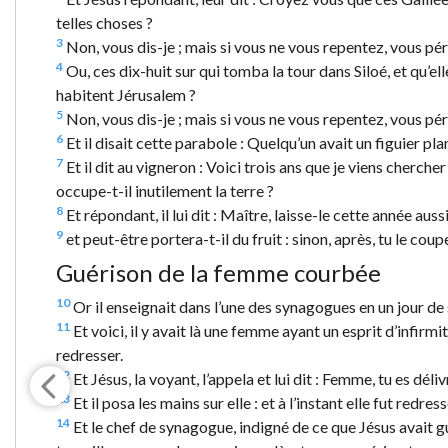
telles choses ?
3
Non, vous dis-je ; mais si vous ne vous repentez, vous pé
4
Ou, ces dix-huit sur qui tomba la tour dans Siloé, et qu’e
habitent Jérusalem ?
5
Non, vous dis-je ; mais si vous ne vous repentez, vous pér
6
Et il disait cette parabole : Quelqu’un avait un figuier plant
7
Et il dit au vigneron : Voici trois ans que je viens chercher 
occupe-t-il inutilement la terre ?
8
Et répondant, il lui dit : Maître, laisse-le cette année aussi
9
et peut-être portera-t-il du fruit : sinon, après, tu le coup
Guérison de la femme courbée
10
Or il enseignait dans l’une des synagogues en un jour de
11
Et voici, il y avait là une femme ayant un esprit d’infirmi
redresser.
12
Et Jésus, la voyant, l’appela et lui dit : Femme, tu es déli
13
Et il posa les mains sur elle : et à l’instant elle fut redress
14
Et le chef de synagogue, indigné de ce que Jésus avait guéri