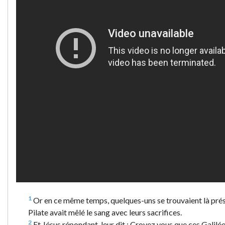
1
Or en ce même temps, quelques-uns se trouvaient là présen
Pilate avait mêlé le sang avec leurs sacrifices.
2
Et Jésus répondant, leur dit : Croyez vous que ces Galilée