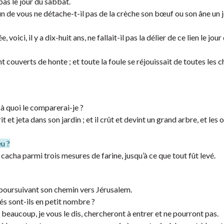
 pas le jour du sabbat.
un de vous ne détache-t-il pas de la crèche son bœuf ou son âne un 
 voici, il y a dix-huit ans, ne fallait-il pas la délier de ce lien le jour
t couverts de honte ; et toute la foule se réjouissait de toutes les 
 à quoi le comparerai-je ?
t jeta dans son jardin ; et il crût et devint un grand arbre, et les 
eu ?
 cacha parmi trois mesures de farine, jusqu’à ce que tout fût levé.
 et poursuivant son chemin vers Jérusalem.
vés sont-ils en petit nombre ?
car beaucoup, je vous le dis, chercheront à entrer et ne pourront pas.