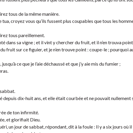
rirez tous de la même manière.
lle tua, croyez vous qu’ils fussent plus coupables que tous les homm
irez tous pareillement.
é dans sa vigne ; et il vint y chercher du fruit, et il n’en trouva point
du fruit sur ce figuier, et je n’en trouve point : coupe-le ; pourquoi a
, jusqu’à ce que je l’aie déchaussé et que j’y aie mis du fumier ;
eras.
 sabbat.
té depuis dix-huit ans, et elle était courbée et ne pouvait nullement 
vrée de ton infirmité.
ée, et glorifiait Dieu.
, un jour de sabbat, répondant, dit à la foule : Il y a six jours où il