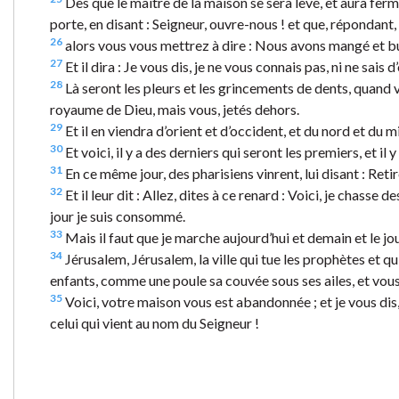
Dès que le maître de la maison se sera levé, et aura fermé
porte, en disant : Seigneur, ouvre-nous ! et que, répondant, i
26
alors vous vous mettrez à dire : Nous avons mangé et bu 
27
Et il dira : Je vous dis, je ne vous connais pas, ni ne sais 
28
Là seront les pleurs et les grincements de dents, quand
royaume de Dieu, mais vous, jetés dehors.
29
Et il en viendra d’orient et d’occident, et du nord et du m
30
Et voici, il y a des derniers qui seront les premiers, et il 
31
En ce même jour, des pharisiens vinrent, lui disant : Retire
32
Et il leur dit : Allez, dites à ce renard : Voici, je chass
jour je suis consommé.
33
Mais il faut que je marche aujourd’hui et demain et le jou
34
Jérusalem, Jérusalem, la ville qui tue les prophètes et qu
enfants, comme une poule sa couvée sous ses ailes, et vous 
35
Voici, votre maison vous est abandonnée ; et je vous dis, 
celui qui vient au nom du Seigneur !