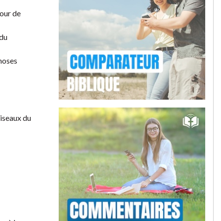
jour de
 du
choses
oiseaux du