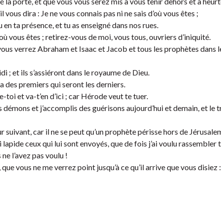
 la porte, et que vous vous serez mis à vous tenir dehors et à heurte
l vous dira : Je ne vous connais pas ni ne sais d’où vous êtes ;
en ta présence, et tu as enseigné dans nos rues.
d’où vous êtes ; retirez-vous de moi, vous tous, ouvriers d’iniquité.
 vous verrez Abraham et Isaac et Jacob et tous les prophètes dans l
idi ; et ils s’assiéront dans le royaume de Dieu.
y a des premiers qui seront les derniers.
-toi et va-t’en d’ici ; car Hérode veut te tuer.
e des démons et j’accomplis des guérisons aujourd’hui et demain, et le 
r suivant, car il ne se peut qu’un prophète périsse hors de Jérusale
i lapide ceux qui lui sont envoyés, que de fois j’ai voulu rassembler 
ne l’avez pas voulu !
que vous ne me verrez point jusqu’à ce qu’il arrive que vous disiez :