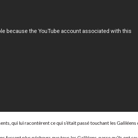
ts, qui lui racontèrent ce qui s’était passé touchant les Galiléens
ns fussent plus pécheurs que tous les Galiléens, parce qu’ils ont so