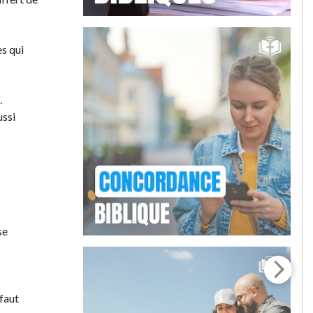
es qui
.
ussi
se
 faut