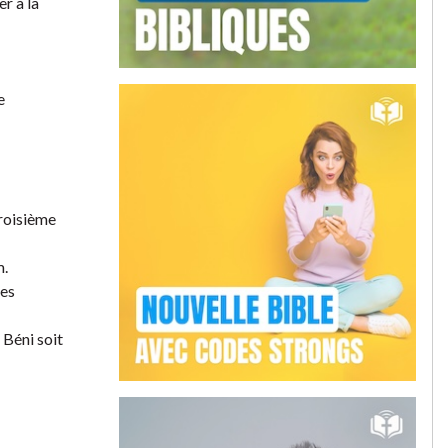
r à la
e
troisième
m.
tes
 Béni soit