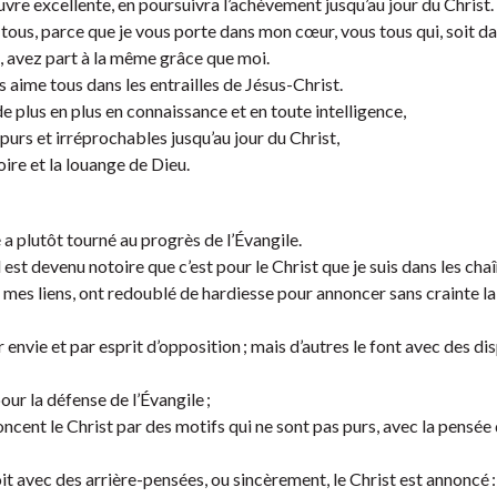
vre excellente, en poursuivra l’achèvement jusqu’au jour du Christ.
s tous, parce que je vous porte dans mon cœur, vous tous qui, soit d
le, avez part à la même grâce que moi.
 aime tous dans les entrailles de Jésus-Christ.
e plus en plus en connaissance et en toute intelligence,
purs et irréprochables jusqu’au jour du Christ,
oire et la louange de Dieu.
 a plutôt tourné au progrès de l’Évangile.
l est devenu notoire que c’est pour le Christ que je suis dans les chaî
r mes liens, ont redoublé de hardiesse pour annoncer sans crainte la
 envie et par esprit d’opposition ; mais d’autres le font avec des di
our la défense de l’Évangile ;
oncent le Christ par des motifs qui ne sont pas purs, avec la pensée
t avec des arrière-pensées, ou sincèrement, le Christ est annoncé :