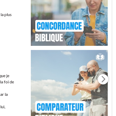
la plus
que je
a foi de
ar la
lui,