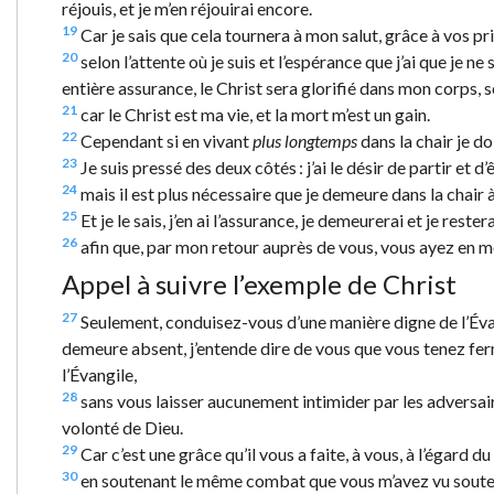
réjouis, et je m’en réjouirai encore.
19
Car je sais que cela tournera à mon salut, grâce à vos priè
20
selon l’attente où je suis et l’espérance que j’ai que je 
entière assurance, le Christ sera glorifié dans mon corps, s
21
car le Christ est ma vie, et la mort m’est un gain.
22
Cependant si en vivant
plus longtemps
dans la chair je doi
23
Je suis pressé des deux côtés : j’ai le désir de partir et d
24
mais il est plus nécessaire que je demeure dans la chair 
25
Et je le sais, j’en ai l’assurance, je demeurerai et je rest
26
afin que, par mon retour auprès de vous, vous ayez en mo
Appel à suivre l’exemple de Christ
27
Seulement, conduisez-vous d’une manière digne de l’Évangi
demeure absent, j’entende dire de vous que vous tenez fe
l’Évangile,
28
sans vous laisser aucunement intimider par les adversaires
volonté de Dieu.
29
Car c’est une grâce qu’il vous a faite, à vous, à l’égard d
30
en soutenant le même combat que vous m’avez vu soutenir,