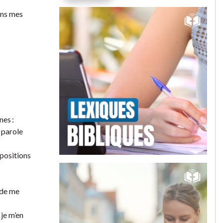
ans mes
nes :
 parole
spositions
 de me
 je m’en