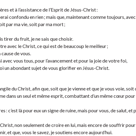
res et à l’assistance de l’Esprit de Jésus-Christ :
ne serai confondu en rien ; mais que, maintenant comme toujours, avec 
oit par ma vie, soit par ma mort ;
s tirer du fruit, je ne sais que choisir.
’être avec le Christ, ce qui est de beaucoup le meilleur ;
à cause de vous.
erai avec vous tous, pour l’avancement et pour la joie de votre foi,
i un abondant sujet de vous glorifier en Jésus-Christ.
le du Christ, afin que, soit que je vienne et que je vous voie, soit 
rme dans un seul et même esprit, combattant d’un même cœur pour l
 : c’est là pour eux un signe de ruine, mais pour vous, de salut, et p
u Christ, non seulement de croire en lui, mais encore de souffrir pour 
 et que, vous le savez, je soutiens encore aujourd’hui.