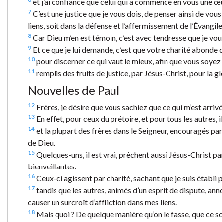
et j’ai confiance que celui qui a commencé en vous une œu
7
C’est une justice que je vous dois, de penser ainsi de vou
liens, soit dans la défense et l’affermissement de l’Évangi
8
Car Dieu m’en est témoin, c’est avec tendresse que je vous
9
Et ce que je lui demande, c’est que votre charité abonde d
10
pour discerner ce qui vaut le mieux, afin que vous soyez 
11
remplis des fruits de justice, par Jésus-Christ, pour la gl
Nouvelles de Paul
12
Frères, je désire que vous sachiez que ce qui m’est arrivé
13
En effet, pour ceux du prétoire, et pour tous les autres, i
14
et la plupart des frères dans le Seigneur, encouragés pa
de Dieu.
15
Quelques-uns, il est vrai, prêchent aussi Jésus-Christ par
bienveillantes.
16
Ceux-ci agissent par charité, sachant que je suis établi p
17
tandis que les autres, animés d’un esprit de dispute, ann
causer un surcroît d’affliction dans mes liens.
18
Mais quoi ? De quelque manière qu’on le fasse, que ce soi