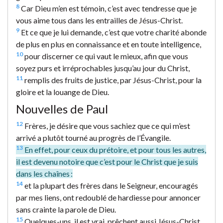
8
Car Dieu m’en est témoin, c’est avec tendresse que je
vous aime tous dans les entrailles de Jésus-Christ.
9
Et ce que je lui demande, c’est que votre charité abonde
de plus en plus en connaissance et en toute intelligence,
10
pour discerner ce qui vaut le mieux, afin que vous
soyez purs et irréprochables jusqu’au jour du Christ,
11
remplis des fruits de justice, par Jésus-Christ, pour la
gloire et la louange de Dieu.
Nouvelles de Paul
12
Frères, je désire que vous sachiez que ce qui m’est
arrivé a plutôt tourné au progrès de l’Évangile.
13
En effet, pour ceux du prétoire, et pour tous les autres,
il est devenu notoire que c’est pour le Christ que je suis
dans les chaînes :
14
et la plupart des frères dans le Seigneur, encouragés
par mes liens, ont redoublé de hardiesse pour annoncer
sans crainte la parole de Dieu.
15
Quelques-uns, il est vrai, prêchent aussi Jésus-Christ