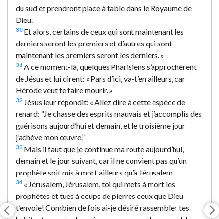
du sud et prendront place à table dans le Royaume de
Dieu.
30
Et alors, certains de ceux qui sont maintenant les
derniers seront les premiers et d’autres qui sont
maintenant les premiers seront les derniers. »
31
A ce moment-là, quelques Pharisiens s’approchèrent
de Jésus et lui dirent: « Pars d’ici, va-t’en ailleurs, car
Hérode veut te faire mourir. »
32
Jésus leur répondit: « Allez dire à cette espèce de
renard: “Je chasse des esprits mauvais et j’accomplis des
guérisons aujourd’hui et demain, et le troisième jour
j’achève mon œuvre.”
33
Mais il faut que je continue ma route aujourd’hui,
demain et le jour suivant, car il ne convient pas qu’un
prophète soit mis à mort ailleurs qu’à Jérusalem.
34
« Jérusalem, Jérusalem, toi qui mets à mort les
prophètes et tues à coups de pierres ceux que Dieu
t’envoie! Combien de fois ai-je désiré rassembler tes