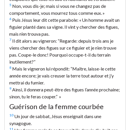
5
Non, vous dis-je; mais si vous ne changez pas de
comportement, vous mourrez tous comme eux. »
6
Puis Jésus leur dit cette parabole: « Un homme avait un
figuier planté dans sa vigne. Il vint y chercher des figues,
mais n’en trouva pas.
7
Il dit alors au vigneron: “Regarde: depuis trois ans je
viens chercher des figues sur ce figuier et je n’en trouve
pas. Coupe-le donc! Pourquoi occupe-t-il du terrain
inutilement?”
8
Mais le vigneron lui répondit: “Maître, laisse-le cette
année encore; je vais creuser la terre tout autour et j’y
mettrai du fumier.
9
Ainsi, il donnera peut-être des figues l’année prochaine;
sinon, tu le feras couper.” »
Guérison de la femme courbée
10
Un jour de sabbat, Jésus enseignait dans une
synagogue.
11