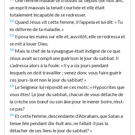
Une femme malade se trouvait là: depuis dix-huit ans,
un esprit mauvais la tenait courbée et elle était
totalement incapable de se redresser.
12
Quand Jésus vit cette femme, il l’appela et lui dit: « Tu
es délivrée de ta maladie. »
13
Il posa les mains sur elle et, aussitôt, elle se redressa et
se mit à louer Dieu.
14
Mais le chef de la synagogue était indigné de ce que
Jésus avait accompli une guérison le jour du sabbat. Il
s’adressa alors à la foule: « Il y a six jours pendant
lesquels on doit travailler ; venez donc vous faire guérir
ces jours-là et non le jour du sabbat! »
15
Le Seigneur lui répondit en ces mots: « Hypocrites que
vous êtes! Le jour du sabbat, chacun de vous détache de
la crèche son bœuf ou son âne pour le mener boire, n’est-
ce pas?
16
Et cette femme, descendante d’Abraham, que Satan a
tenue liée pendant dix-huit ans, ne fallait-il pas la
détacher de ses liens le jour du sabbat? »