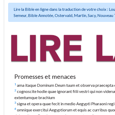
Lire la Bible en ligne dans la traduction de votre choix :
Semeur, Bible Annotée, Ostervald, Martin, Sacy, Nouveau 
Promesses et menaces
1
ama itaque Dominum Deum tuum et observa praecepta ei
2
cognoscite hodie quae ignorant filii vestri qui non vide
extentumque brachium
3
signa et opera quae fecit in medio Aegypti Pharaoni regi 
4
omnique exercitui Aegyptiorum et equis ac curribus qu