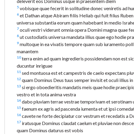
deleverit eos Dominus usque in praesentem diem
5
vobisque quae fecerit in solitudine donec veniretis ad h
6
et Dathan atque Abiram filiis Heliab qui fuit filius Rub
universa substantia eorum quam habebant in medio Israhe
7
oculi vestri viderunt omnia opera Domini magna quae fec
8
ut custodiatis universa mandata illius quae ego hodie pra
9
multoque in ea vivatis tempore quam sub iuramento pollic
manantem
10
terra enim ad quam ingredieris possidendam non est sic
ducuntur inriguae
11
sed montuosa est et campestris de caelo expectans plu
12
quam Dominus Deus tuus semper invisit et oculi illius in 
13
si ergo oboedieritis mandatis meis quae hodie praecipio
vestro et in tota anima vestra
14
dabo pluviam terrae vestrae temporivam et serotinam u
15
faenum ex agris ad pascenda iumenta et ut ipsi comedat
16
cavete ne forte decipiatur cor vestrum et recedatis a Do
17
iratusque Dominus claudat caelum et pluviae non desce
quam Dominus daturus est vobis