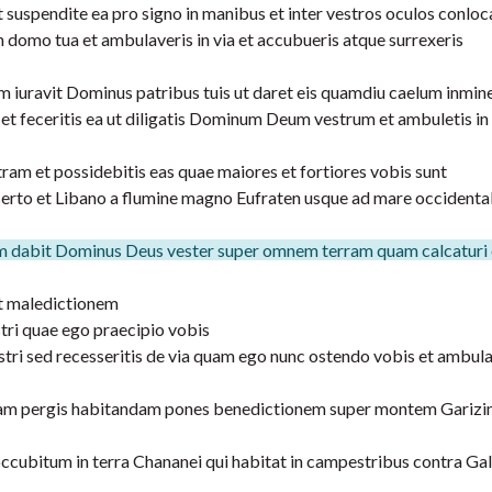
t suspendite ea pro signo in manibus et inter vestros oculos conloc
in domo tua et ambulaveris in via et accubueris atque surrexeris
uam iuravit Dominus patribus tuis ut daret eis quamdiu caelum inmin
 et feceritis ea ut diligatis Dominum Deum vestrum et ambuletis i
am et possidebitis eas quae maiores et fortiores vobis sunt
eserto et Libano a flumine magno Eufraten usque ad mare occidenta
em dabit Dominus Deus vester super omnem terram quam calcaturi 
t maledictionem
tri quae ego praecipio vobis
tri sed recesseritis de via quam ego nunc ostendo vobis et ambula
quam pergis habitandam pones benedictionem super montem Gariz
 occubitum in terra Chananei qui habitat in campestribus contra G