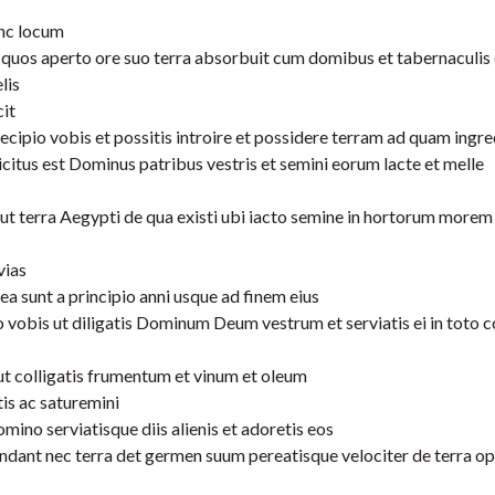
unc locum
en quos aperto ore suo terra absorbuit cum domibus et tabernaculis 
lis
it
ecipio vobis et possitis introire et possidere terram ad quam ingre
itus est Dominus patribus vestris et semini eorum lacte et melle
ut terra Aegypti de qua existi ubi iacto semine in hortorum more
vias
ea sunt a principio anni usque ad finem eius
 vobis ut diligatis Dominum Deum vestrum et serviatis ei in toto 
t colligatis frumentum et vinum et oleum
is ac saturemini
mino serviatisque diis alienis et adoretis eos
ndant nec terra det germen suum pereatisque velociter de terra o