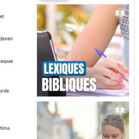
et
dimini
m aquae
corde
ptima