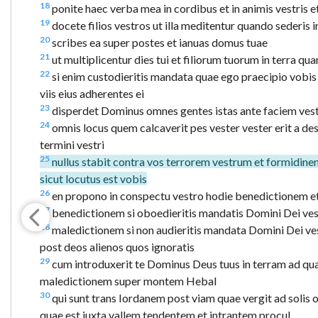
18
ponite haec verba mea in cordibus et in animis vestris e
19
docete filios vestros ut illa meditentur quando sederis 
20
scribes ea super postes et ianuas domus tuae
21
ut multiplicentur dies tui et filiorum tuorum in terra q
22
si enim custodieritis mandata quae ego praecipio vobis
viis eius adherentes ei
23
disperdet Dominus omnes gentes istas ante faciem vestr
24
omnis locus quem calcaverit pes vester vester erit a d
termini vestri
25
nullus stabit contra vos terrorem vestrum et formidin
sicut locutus est vobis
26
en propono in conspectu vestro hodie benedictionem e
27
benedictionem si oboedieritis mandatis Domini Dei ves
28
maledictionem si non audieritis mandata Domini Dei ves
post deos alienos quos ignoratis
29
cum introduxerit te Dominus Deus tuus in terram ad 
maledictionem super montem Hebal
30
qui sunt trans Iordanem post viam quae vergit ad solis
quae est iuxta vallem tendentem et intrantem procul