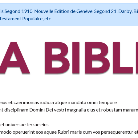
 Louis Segond 1910, Nouvelle Edition de Genève, Segond 21, Darby, B
Testament Populaire, etc.
us et caerimonias iudicia atque mandata omni tempore
runt disciplinam Domini Dei vestri magnalia eius et robustam manu
et universae terrae eius
omodo operuerint eos aquae Rubri maris cum vos persequerentur e