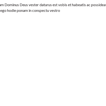
am Dominus Deus vester daturus est vobis et habeatis ac possideat
e ego hodie ponam in conspectu vestro