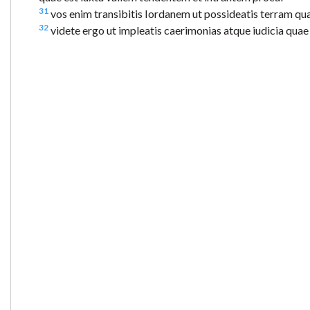
31
vos enim transibitis Iordanem ut possideatis terram qu
32
videte ergo ut impleatis caerimonias atque iudicia qua