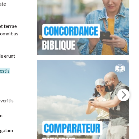
ate
et terrae
n omnibus
le erunt
estis
veritis
im
algalam