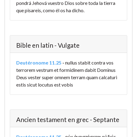
pondrá Jehová vuestro Dios sobre toda la tierra
que pisareis, como él os ha dicho.
Bible en latin - Vulgate
Deutéronome 11.25
-
nullus stabit contra vos
terrorem vestrum et formidinem dabit Dominus
Deus vester super omnem terram quam calcaturi
estis sicut locutus est vobis
Ancien testament en grec - Septante
Deutéronome 11.25
-
οὐκ ἀντιστήσεται οὐδεὶς