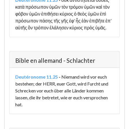
κατὰ πρόσωπον ὑμῶν τὸν τρόμον ὑμῶν καὶ τὸν
φόβον ὑμῶν ἐπιθήσει κύριος ὁ θεὸς ὑμῶν ἐπὶ
πρόσωπον πάσης τῆς γῆς ἐφ’ ἧς ἐὰν ἐπιβῆτε ἐπ’
αὐτῆς ὃν τρόπον ἐλάλησεν κύριος πρὸς ὑμᾶς.
Bible en allemand - Schlachter
Deutéronome 11.25
-
Niemand wird vor euch
bestehen; der HERR, euer Gott, wird Furcht und
Schrecken vor euch über alle Länder kommen
lassen, die ihr betretet, wie er euch versprochen
hat.