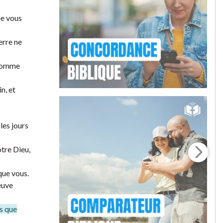
ne vous
terre ne
 comme
n, et
 les jours
tre Dieu,
que vous.
leuve
ys que