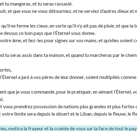
et tu mangeras, et tu seras rassasié.
it, et que vous ne vous détourniez, et ne serviez d’autres dieux et 
u’il ne ferme les cieux, en sorte qu’il n’y ait pas de pluie, et que la 
e dessus ce bon pays que l’Éternel vous donne.
otre âme, et liez-les pour signes sur vos mains, et qu’elles soient
and tu seras assis dans ta maison, et quand tu marcheras par le chemi
ortes,
ue l’Éternel a juré à vos pères de leur donner, soient multipliés comme
que je vous commande, pour le pratiquer, en aimant l’Éternel, vo
i,
t vous prendrez possession de nations plus grandes et plus fortes 
 votre limite sera depuis le désert et le Liban, depuis le fleuve, le f
eu, mettra la frayeur et la crainte de vous sur la face de tout le pa