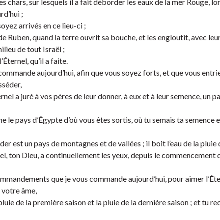
ses chars, sur lesquels il a fait déborder les eaux de la mer Rouge, lor
rd’hui ;
soyez arrivés en ce lieu-ci ;
ls de Ruben, quand la terre ouvrit sa bouche, et les engloutit, avec leu
ilieu de tout Israël ;
ternel, qu’il a faite.
mande aujourd’hui, afin que vous soyez forts, et que vous entrie
sséder,
ernel a juré à vos pères de leur donner, à eux et à leur semence, un p
e le pays d’Égypte d’où vous êtes sortis, où tu semais ta semence e
r est un pays de montagnes et de vallées ; il boit l’eau de la pluie 
ernel, ton Dieu, a continuellement les yeux, depuis le commencement 
commandements que je vous commande aujourd’hui, pour aimer l’Éte
e votre âme,
luie de la première saison et la pluie de la dernière saison ; et tu re