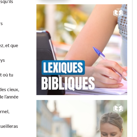
squ’ils
rs
z, et que
ays
t où tu
des cieux,
de l’année
rnel,
cueilleras