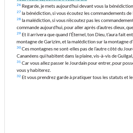
26
Regarde, je mets aujourd’hui devant vous la bénédiction 
27
la bénédiction, si vous écoutez les commandements de l’
28
la malédiction, si vous n’écoutez pas les commandements
commande aujourd’hui, pour aller après d’autres dieux, que
29
Et il arrivera que quand l’Éternel, ton Dieu, t’aura fait e
montagne de Garizim, et la malédiction sur la montagne d’
30
Ces montagnes ne sont-elles pas de l’autre côté du Jourda
Cananéens qui habitent dans la plaine, vis-à-vis de Guilga
31
Car vous allez passer le Jourdain pour entrer, pour possé
vous y habiterez.
32
Et vous prendrez garde à pratiquer tous les statuts et l