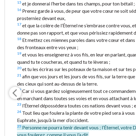
15
et je donnerai l’herbe dans tes champs, pour ton bétail ; 
16
Prenez garde à vous, de peur que votre cœur ne soit sédu
prosterniez devant eux,
17
et que la colère de l’Éternel ne s’embrase contre vous, et q
donne pas son rapport, et que vous périssiez rapidement d
18
Et mettez ces miennes paroles dans votre cœur et dans v
des fronteaux entre vos yeux ;
19
et vous les enseignerez à vos fils, en leur en parlant, qu
quand tu te coucheras, et quand tu te lèveras ;
20
et tu les écriras sur les poteaux de ta maison et sur tes p
21
afin que vos jours et les jours de vos fils, sur la terre q
des cieux qui sont au-dessus de la terre.
22
Car si vous gardez soigneusement tout ce commandement 
en marchant dans toutes ses voies et en vous attachant à lu
23
l’Éternel dépossédera toutes ces nations devant vous ; e
24
Tout lieu que foulera la plante de votre pied sera à vous :
Euphrate, jusqu’à la mer d’occident.
25
Personne ne pourra tenir devant vous ; l’Éternel, votre Di
vous foulerez, comme il vous l’a dit.