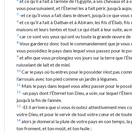
et ce qu’il a fait à l’armée de l’Égypte, à ses chevaux et à 
vous poursuivaient, et l’Éternel les a fait périr, jusqu’à aujou
5
-et ce qu’il vous a fait dans le désert, jusqu’à ce que vous 
6
et ce qu’il a fait à Dathan et à Abiram, les fils d’Éliab, fi
maisons et leurs tentes et tout ce qui était à leur suite, au m
7
car ce sont vos yeux qui ont vu toute la grande œuvre de l’É
8
Vous garderez donc tout le commandement que je vous com
vous possédiez le pays dans lequel vous passez pour le po
9
et afin que vous prolongiez vos jours sur la terre que l’Ét
ruisselant de lait et de miel.
10
Car le pays où tu entres pour le posséder n’est pas comm
l’arrosais avec ton pied comme un jardin à légumes.
11
Mais le pays dans lequel vous allez passer pour le posséde
12
-un pays dont l’Éternel ton Dieu, a soin, sur lequel l’Ét
jusqu’à la fin de l’année.
13
-Et il arrivera que si vous écoutez attentivement mes 
votre Dieu, et pour le servir de tout votre cœur et de tout
14
alors je donnerai la pluie de votre pays en son temps, la p
ton froment, et ton moût, et ton huile ;