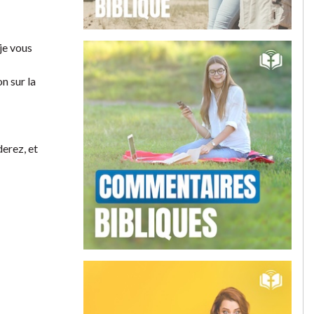
je vous
on sur la
derez, et