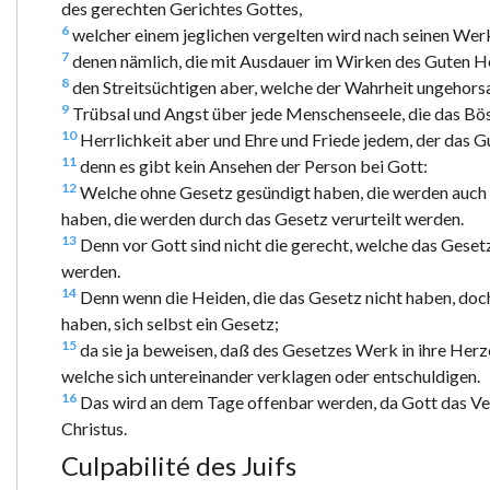
des gerechten Gerichtes Gottes,
6
welcher einem jeglichen vergelten wird nach seinen Wer
7
denen nämlich, die mit Ausdauer im Wirken des Guten Her
8
den Streitsüchtigen aber, welche der Wahrheit ungehor
9
Trübsal und Angst über jede Menschenseele, die das Böse
10
Herrlichkeit aber und Ehre und Friede jedem, der das G
11
denn es gibt kein Ansehen der Person bei Gott:
12
Welche ohne Gesetz gesündigt haben, die werden auch 
haben, die werden durch das Gesetz verurteilt werden.
13
Denn vor Gott sind nicht die gerecht, welche das Gesetz
werden.
14
Denn wenn die Heiden, die das Gesetz nicht haben, doch 
haben, sich selbst ein Gesetz;
15
da sie ja beweisen, daß des Gesetzes Werk in ihre Herz
welche sich untereinander verklagen oder entschuldigen.
16
Das wird an dem Tage offenbar werden, da Gott das Ve
Christus.
Culpabilité des Juifs