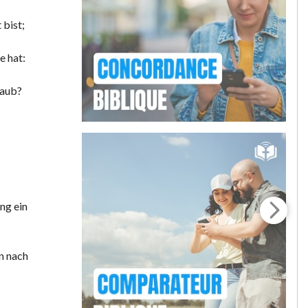
 bist;
e hat:
raub?
ng ein
en nach