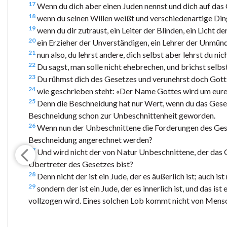
17
Wenn du dich aber einen Juden nennst und dich auf das 
18
wenn du seinen Willen weißt und verschiedenartige Ding
19
wenn du dir zutraust, ein Leiter der Blinden, ein Licht dere
20
ein Erzieher der Unverständigen, ein Lehrer der Unmünd
21
nun also, du lehrst andere, dich selbst aber lehrst du nic
22
Du sagst, man solle nicht ehebrechen, und brichst sel
23
Du rühmst dich des Gesetzes und verunehrst doch Gott
24
wie geschrieben steht: «Der Name Gottes wird um euret
25
Denn die Beschneidung hat nur Wert, wenn du das Gesetz 
Beschneidung schon zur Unbeschnittenheit geworden.
26
Wenn nun der Unbeschnittene die Forderungen des Gese
Beschneidung angerechnet werden?
27
Und wird nicht der von Natur Unbeschnittene, der das G
Übertreter des Gesetzes bist?
28
Denn nicht der ist ein Jude, der es äußerlich ist; auch i
29
sondern der ist ein Jude, der es innerlich ist, und das 
vollzogen wird. Eines solchen Lob kommt nicht von Mensc