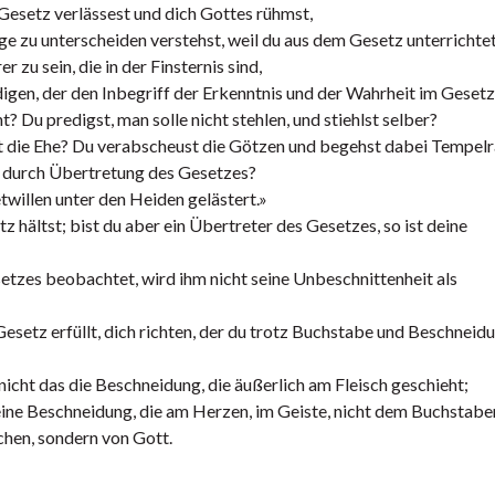
Gesetz verlässest und dich Gottes rühmst,
e zu unterscheiden verstehst, weil du aus dem Gesetz unterrichtet
r zu sein, die in der Finsternis sind,
igen, der den Inbegriff der Erkenntnis und der Wahrheit im Gesetz
ht? Du predigst, man solle nicht stehlen, und stiehlst selber?
bst die Ehe? Du verabscheust die Götzen und begehst dabei Tempel
 durch Übertretung des Gesetzes?
willen unter den Heiden gelästert.»
hältst; bist du aber ein Übertreter des Gesetzes, so ist deine
tzes beobachtet, wird ihm nicht seine Unbeschnittenheit als
esetz erfüllt, dich richten, der du trotz Buchstabe und Beschneidu
st nicht das die Beschneidung, die äußerlich am Fleisch geschieht;
ist eine Beschneidung, die am Herzen, im Geiste, nicht dem Buchstab
hen, sondern von Gott.